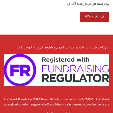
مرا از نوشته‌های تازه با رایانامه آگاه کن.
درباره رخشانه
هیات امناء
اصول و خطوط کاری
تماس با ما
Registered Charity No 1208006 and Registered Company No 14120163 - Registered
in England & Wales - Registered office address: 1 The Sanctuary, London SW1P 3JT