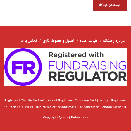
درباره رخشانه
هیات امناء
اصول و خطوط کاری
تماس با ما
Registered Charity No 1208006 and Registered Company No 14120163 - Registered
in England & Wales - Registered office address: 1 The Sanctuary, London SW1P 3JT
Copyright © 2024 Rukhshana