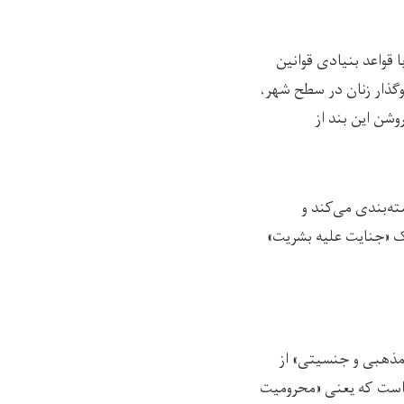
ا قواعد بنیادی قوانین
وگذار زنان در سطح شهر،
وشن این بند از
ته‌بندی می‌کند و
ک «جنایت علیه بشریت»
مذهبی و جنسیتی» از
یت شمرده شده است. در توضیح مفهوم «تعقیب» (persecution) آمده است که یعنی «محرومیت