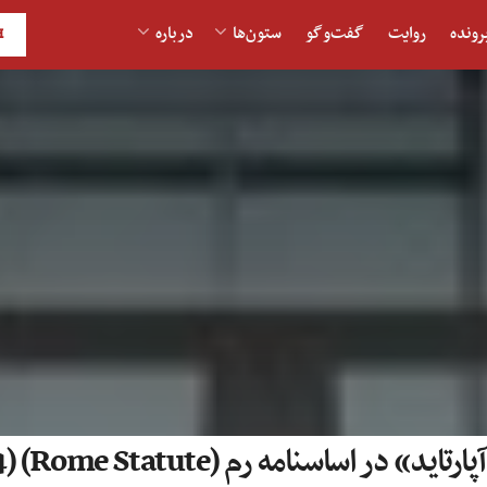
رونده
روایت
گفت‌و‎گو
ستون‌ها
درباره
H
 در اساسنامه رم (Rome Statute) (4)