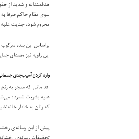
هدفمندانه و شدید از حقوق 
سوی نظام حاکم صرفا به جرم
محروم شود، جنایت علیه 
براساس این بند، سرکوب ز
این زاویه نیز مصداق جنا
وارد کردن آسیب‌جدی جسمانی و روحی (injury to body or to mental or physical health
اقداماتی که منجر به رن
علیه بشریت شمرده می‌شود
که زنان به خاطر خانه‌نش
پیش از این رسانه‌ی رخشان
تحقیقات رسانه‌ی رخشانه 