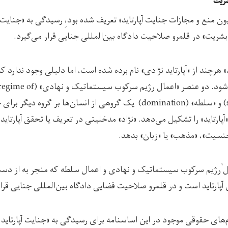
بشریت
ن منع و مجازات جنایت آپارتاید» تعریف شده بود،ِ رسیدگی به «جنایت آپ
شریت» در قلمرو صلاحیت دادگاه بین‌المللی جنایی قرار می‌گیرد.
 هرچند از «آپارتاید نژادی» نام برده شده است، اما دلیلی وجود ندارد ک
خارج از این مقوله تعریف شود. دو عنص
systematic oppression) و «سلطه» (domination) یک گروهی از انسان‌ها بر گر
ارتاید» را تشکیل می‌دهد. «نژاد» مدخلیتی در تعریف یا تحقق آپارتاید ند
نسیت»، «مذهب» یا «زبان» بدهد.
ل ٰرژیم سرکوب سیستماتیک و نهادی و اعمال سلطه که منجر به از دست
آپارتاید است و در قلمرو صلاحیت قضایی دادگاه بین‌المللی جنایی قرار
یزم‌های حقوقی موجود در این اساسنامه برای رسیدگی به «جنایت آپارتای