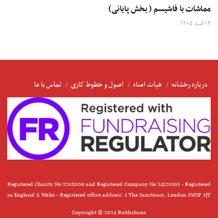
مماشات با فاشیسم ( بخش پایانی)
۱۳ اسد ۱۴۰۵
درباره رخشانه
هیات امناء
اصول و خطوط کاری
تماس با ما
Registered Charity No 1208006 and Registered Company No 14120163 - Registered
in England & Wales - Registered office address: 1 The Sanctuary, London SW1P 3JT
Copyright © 2024 Rukhshana