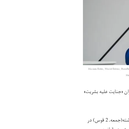
Miriam Elder, World Editor, BuzzFee
Ma
وان «جنایت علیه بشریت»
ملاله یوسف‌زی، فعال برجسته‌ی حقوق بشر و یکی از برندگان جایزه‌ی صلح نوبل روز گذشته(جمعه، 2 قوس) در