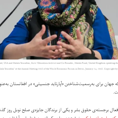
d, USA and Malala Yousafzai, Girls’ Education Activist and Co-Founder, Malala Fund, United Kingdom speaking duri
lala Yousafzai" at the Annual Meeting 2018 of the World Economic Forum in Davos, January 24, 2018. Copyright 
ه جهان برای به‌رسمیت‌شناختن «آپارتاید جنسیتی» در افغانستان به‌عن
ت.