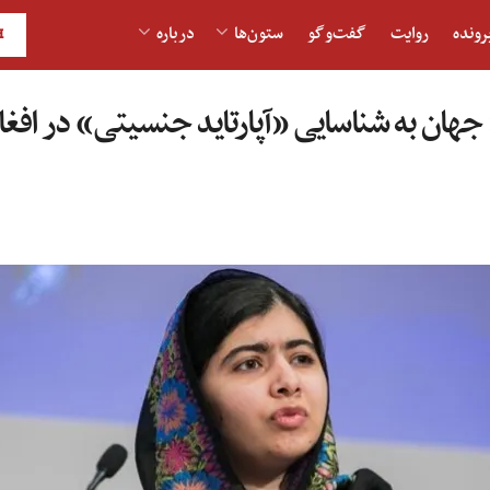
رونده
روایت
گفت‌و‎گو
ستون‌ها
درباره
H
جهان به شناسایی «آپارتاید جنسیتی» در افغ