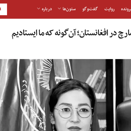
رونده
روایت
گفت‌و‎گو
ستون‌ها
درباره
H
چ در افغانستان؛ آن‌گونه که ما ایستادیم