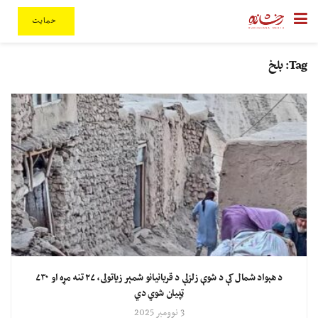
حمایت
Tag:
بلخ
د هېواد شمال کې د شوې زلزلې د قربانیانو شمېر زیاتولی، ۲۷ تنه مړه او ۷۳۰
ټپیان شوي دي
3 نوومبر 2025