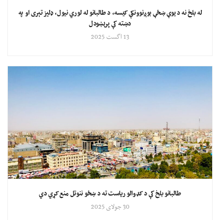
له بلخ نه د یوې ښځې بوږنوونکې کیسه، د طالبانو له لوري نیول، ډلیز تېری او په
دښته کې پرېښودل
13 اگست 2025
طالبانو بلخ کې د کډوالو ریاست ته د ښځو ننوتل منع کړي دي
30 جولای 2025