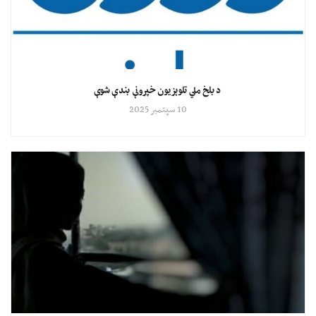
د بلخ ملي تلوېزیون خپرونې بندې شوې
10 سپتمبر 2025