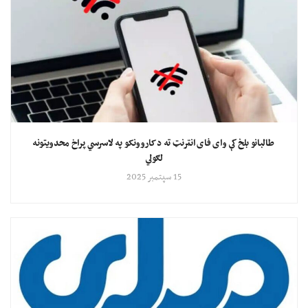
طالبانو بلخ کې وای فای انټرنټ ته د کاروونکو په لاسرسي پراخ محدویتونه
لګولي
15 سپتمبر 2025