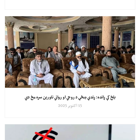
بلخ کې ړانده: ړندې ښځې د روحي او رواني ناورین سره مخ دي
15 اکتوبر 2025