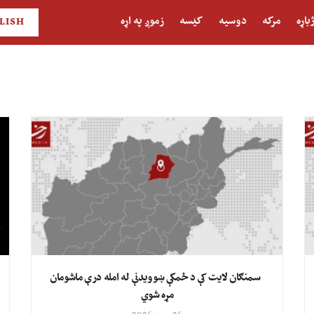
باړه
مرکه
دوسیه
کیسه
زموږ په اړه
LISH
سمنګان لایت کې د ځمکې ښوویدنې له امله درې ماشومان
مړه شوي