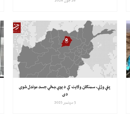
26 جون 2026
پټې وژنې، سمنګان ولایت کې د یوې ښځې جسد موندل شوی
دی
3 سپتمبر 2025