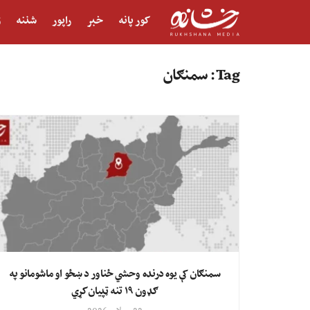
کور پانه
خبر
راپور
شننه
ژ
Tag:
سمنګان
سمنګان کې یوه درنده وحشي ځناور د ښځو او ماشومانو په
ګډون ۱۹ تنه ټپیان کړي