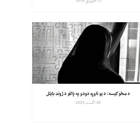
13 فبروري 2026
د ښځو کیسه: د یو ناوړه دودو په پاللو د ژوند بایلل
28 اگست 2025