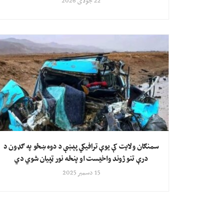
22 جولای 2026
سمنګان ولایت کې یوې ترافيکي پېښې د دوه ښځو په ګډون د
درې تنو ژوند واخیست او پنځه نور ټپيان شوي دي
15 دسمبر 2025