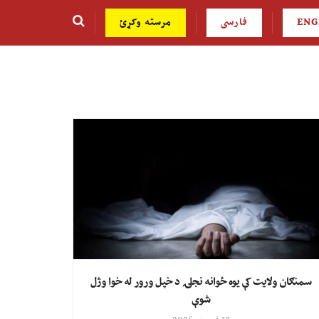
ENG
فارسی
مرسته وکړئ
سمنګان ولایت کې یوه ځوانه نجلۍ د خپل ورور له خوا وژل
شوې