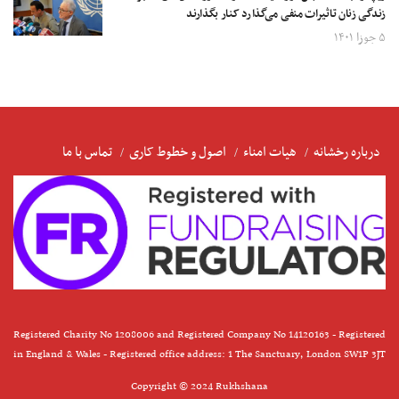
زندگی زنان تاثیرات منفی می‌گذارد کنار بگذارند
۵ جوزا ۱۴۰۱
درباره رخشانه
هیات امناء
اصول و خطوط کاری
تماس با ما
Registered Charity No 1208006 and Registered Company No 14120163 - Registered
in England & Wales - Registered office address: 1 The Sanctuary, London SW1P 3JT
Copyright © 2024 Rukhshana