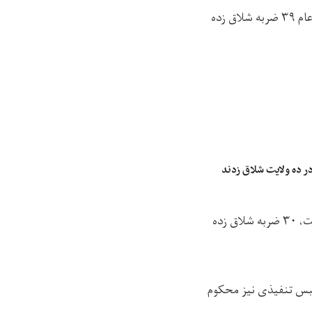
۱۳ تن به شمول شش زن به اتهام‌های «فرار از منزل و رابطه‌ی نامشروع» در ولایت کاپیسا در ملاءعام ۳۹ ضربه شلاق زده
سه تن دیگر به اتهام‌های «فساد اخلاقی و رابطه‌ی نامشروع» در ولسوالی نادرشاه‌کوت ولايت خوست، ۳۰ ضربه شلاق زده
حبس تنفيذی نیز محکوم