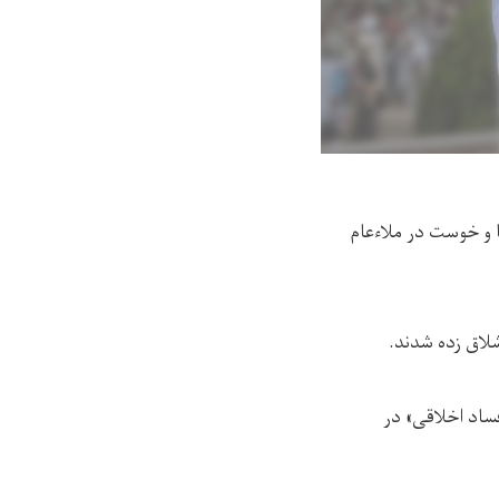
کاپیسا و خوست در ملاءعام
 شلاق زده شدند.
ع و فساد اخلاقی» در