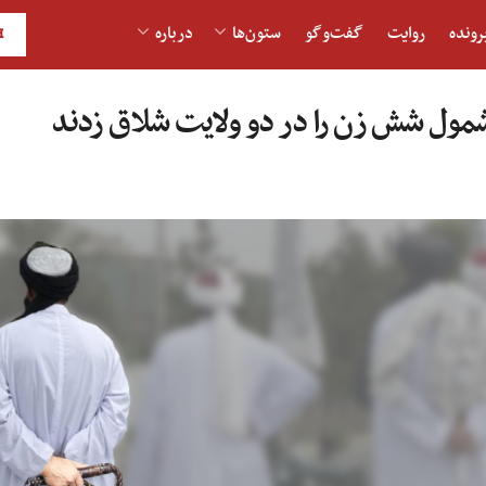
رونده
روایت
گفت‌و‎گو
ستون‌ها
درباره
H