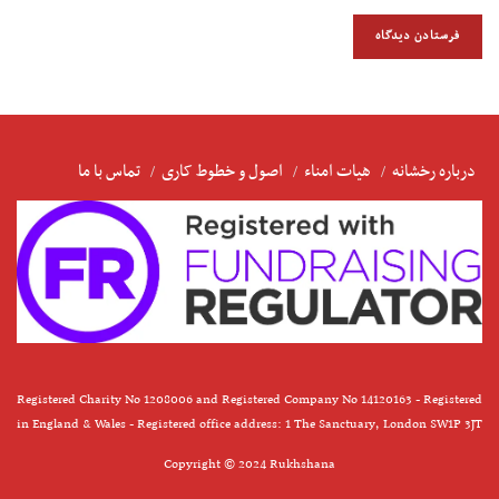
درباره رخشانه
هیات امناء
اصول و خطوط کاری
تماس با ما
Registered Charity No 1208006 and Registered Company No 14120163 - Registered
in England & Wales - Registered office address: 1 The Sanctuary, London SW1P 3JT
Copyright © 2024 Rukhshana