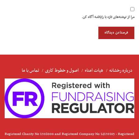
مرا از نوشته‌های تازه با رایانامه آگاه کن.
درباره رخشانه
هیات امناء
اصول و خطوط کاری
تماس با ما
Registered Charity No 1208006 and Registered Company No 14120163 - Registered