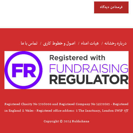
درباره رخشانه
هیات امناء
اصول و خطوط کاری
تماس با ما
Registered Charity No 1208006 and Registered Company No 14120163 - Registered
in England & Wales - Registered office address: 1 The Sanctuary, London SW1P 3JT
Copyright © 2024 Rukhshana