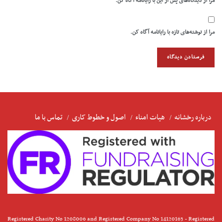
مرا از دیدگاه‌های پس از این با رایانامه آگاه کن.
مرا از نوشته‌های تازه با رایانامه آگاه کن.
درباره رخشانه
هیات امناء
اصول و خطوط کاری
تماس با ما
Registered Charity No 1208006 and Registered Company No 14120163 - Registered