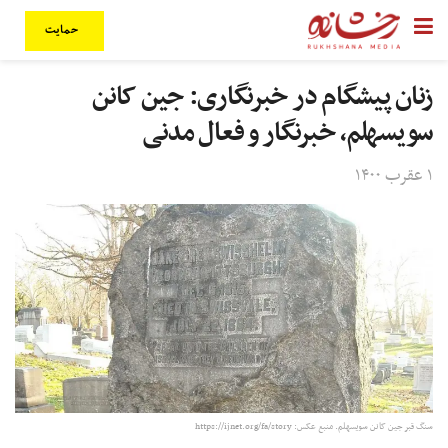
حمایت
زنان پیشگام در خبرنگاری: جین کانن
سویسهلم، خبرنگار و فعال مدنی
۱ عقرب ۱۴۰۰
سنگ قبر جین کانن سویسهلم. منبع عکس:‌ https://ijnet.org/fa/story