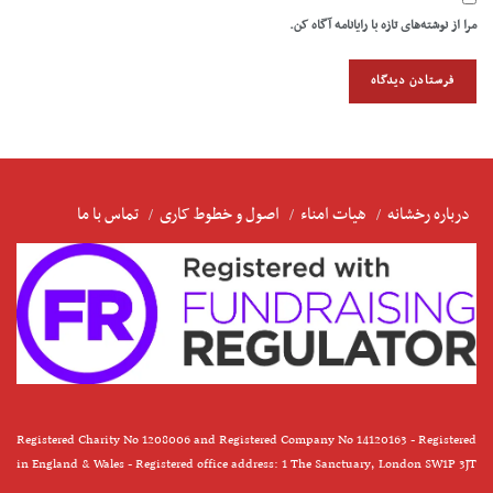
مرا از نوشته‌های تازه با رایانامه آگاه کن.
درباره رخشانه
هیات امناء
اصول و خطوط کاری
تماس با ما
Registered Charity No 1208006 and Registered Company No 14120163 - Registered
in England & Wales - Registered office address: 1 The Sanctuary, London SW1P 3JT