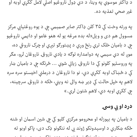
د ډاکټر موسوي په وینا، د دې ډول ناروغیو اصلي لامل ککړې اوبه او
غیر صحي تغذیه ده.
په ورته وخت کې ۳۵ کلن ډاکتر صابر صمیمي چې د یوه روغتیايي مرکز
مسوول هم دی و ویل«له بده مرغه یو له هغو عامو او دایمي ناروغیو
چې د بامیان خلک ترې رنځ وړي د پښتورګو تیږې او چرک ناروغي ده،
موږ له دې سیمې په دوامداره توګه د یادې ناروغۍ ناروغان لرو، مګر
په وروستیو کلونو کې دا ناروغۍ زیاتې شوې … څرنګه چې د بامیان ښار
کې د څښاک اوبه ککړې دي، نو دا ناروغان د درملنې اخیستو سره سره
لاهم په خپل حالت کې ډیر ښه والی نه ویني، ځکه د ناروغۍ سرچینه،
چې ککړې اوبه دي، لاهم شتون لري.»
درد او بې وسۍ
د بامیان په بېوزله او محرومو مرکزي کلیو کې چې شین اسمان او شنه
ځکه ښکاري د اوسېدونکو ژوند یې له ننګونو ډک دی، پاکو اوبو ته