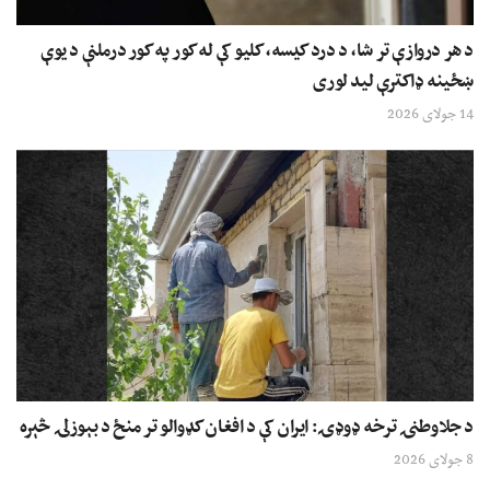
د هر دروازې تر شا، د درد کیسه، کلیو کې له کور په کور درملنې د یوې
ښځینه ډاکترې لید لوری
14 جولای 2026
د جلاوطنۍ ترخه ډوډۍ: ایران کې د افغان کډوالو تر منځ د بېوزلۍ څېره
8 جولای 2026