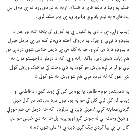
خلکو په وینا د دغه ځای د څښاک اوبه له نېږدې رود نه چې د«تی بتي
رودخانې» په نوم یادېږي برابرېږي، چې ډېر منګ لري.
زینب وايي، چې د دې په ګډون یې په کورنۍ کې پنځه تنه نور هم د
بډوډو د تیږي او چرک په ناروغۍ اخته دي«تر کله مې چې درمل خوړل
د بډوډو درد مې کم و، خو له کله مې چې درمل خلاص شوي درد یې نور
هم زیات شوی دی، ډاکتر راته وايي، که د درملو د اخیستو توان نه
لرې نو لږ تر لږه ورزش خو کوه، په دې وخت کې نو څوک ورزش کولی
شي، موږ که له درده مړې هم شو ورش نه شو کولی.»
په «مستعار نوم» ظاهره په یوه بل کلي کې ژوند کوي، د فاطمې او
زینب له کلي لرې کلي کې خو په یوه ډول درد سره«ما تېر کال خبلې
ګردې معاینه کړې ۸ میلي ډبره یې درلوده، که څه درمل مې هم خوړلي
او هېڅ وخت مې له جوش کړو اوبو پرته بل څه نه دي څښلي خو سږ
کال مې چې بیا ګردې چک کړې ډبره یې ۱۱ ملي شوې ده.»