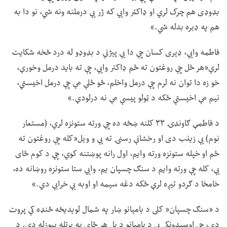
بډوډی هم چرک لري او ډاکټر وايي که ژر یې درملنه ونه شي، نو دا به
هم په ډبره بدله شي.»
فاطمه وايي، ډېری کسان چې دا یې پېژني د بډوډو له درد څخه شکایت
لري«هر ځل چې روغتون ته ځم ډاکتر وايي، چې ته باید درمل وخورې،
خو زه دا توان نه لرم چې درمل واخلم، څو ځلې مې چې درمل اخیستي،
نیم مې اخیستې ځکه د ټولو پیسې مې نه درلودې.»
د فاطمې ګاونډۍ ۳۳ کلنه ښځه ده چې ورته ستونزه لري، (مستعار
نوم) یې زینب دی او رخشانې رسنۍ ته یې و ویل«کله چې روغتون ته
ځم او خپله ستونزه ورته وایم، اول رانه پوښتنه کوي، چې د کوم ځای
یې، کله چې ورته وایم د سنګ چسپان یم، وايي ستا ستونزه روښانه ده،
خامخا د ګردو تیږه لرې ځکه دغه سیمه او اوبه یې خرابې دي.»
د «سنګ چسپان« کلی د بامیانو ښار په شمال لوېدیځه څنډه کې پروت
دی، چې اوسېدونکي یې د بامیانو د بل هر ځای په پرتله بېوزله دي. د