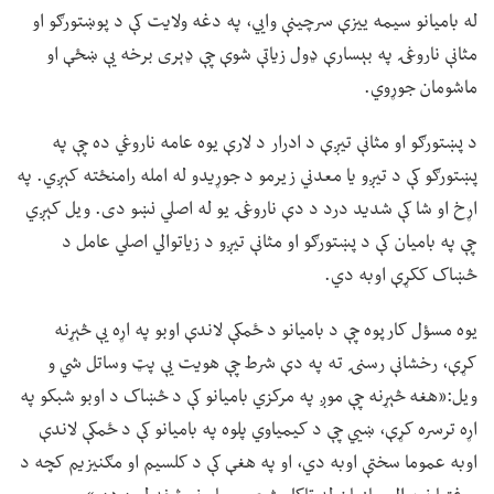
له بامیانو سیمه ییزې سرچینې وايي، په دغه ولایت کې د پوښتورګو او
مثانې ناروغۍ په بېسارې ډول زیاتې شوې چې ډېری برخه یې ښځې او
ماشومان جوړوي.
د پښتورګو او مثانې تیږې د ادرار د لارې یوه عامه ناروغي ده چې په
پښتورګو کې د تیږو یا معدني زیرمو د جوړیدو له امله رامنځته کېږي. په
اړخ او شا کې شدید درد د دې ناروغۍ یو له اصلي نښو دی. ویل کېږي
چې په بامیان کې د پښتورګو او مثانې تیږو د زیاتوالي اصلي عامل د
څښاک ککړې اوبه دي.
یوه مسؤل کارپوه چې د بامیانو د ځمکې لاندې اوبو په اړه یې څېړنه
کړې، رخشانې رسنۍ ته په دې شرط چې هویت یې پټ وساتل شي و
ویل:«هغه څېړنه چې موږ په مرکزي بامیانو کې د څښاک د اوبو شبکو په
اړه ترسره کړې، ښیي چې د کیمیاوي پلوه په بامیانو کې د ځمکې لاندې
اوبه عموما سختې اوبه دي، او په هغې کې د کلسیم او مګنیزیم کچه د