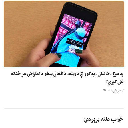
په سړک طالبان، په کور کې نارینه، د افغان ښځو د اعتراض غږ څنګه
غلی کېږي؟
7 جولای 2026
ځواب دلته پرېږدئ