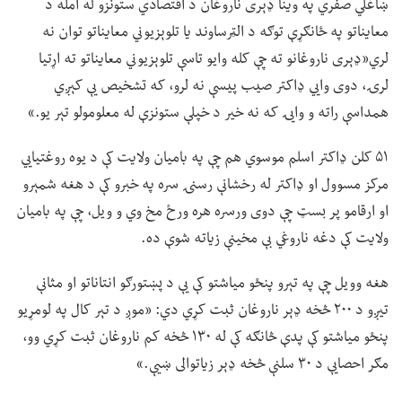
ښاغلي صفري په وینا ډېری ناروغان د اقتصادي ستونزو له امله د
معایناتو په ځانګړې توګه د الټرساوند یا تلوېزیوني معایناتو توان نه
لري«ډېری ناروغانو ته چې کله وایو تاسې تلوېزیوني معایناتو ته اړتیا
لرۍ، دوی وايي ډاکتر صیب پیسې نه لرو، که تشخیص یې کېږي
همداسې راته و وایۍ که نه خیر د خپلې ستونزې له معلومولو تېر یو.»
۵۱ کلن ډاکتر اسلم موسوي هم چې په بامیان ولایت کې د یوه روغتیايي
مرکز مسوول او ډاکتر له رخشانې رسنۍ سره په خبرو کې د هغه شمېرو
او ارقامو پر بسټ چې دوی ورسره هره ورځ مخ وي و ویل، چې په بامیان
ولایت کې دغه ناروغي بې مخینې زیاته شوې ده.
هغه وویل چې په تېرو پنځو میاشتو کې یې د پښتورګو انتاناتو او مثانې
تیږو د ۲۰۰ څخه ډېر ناروغان ثبت کړي دي: «موږ د تېر کال په لومړیو
پنځو میاشتو کې پدې څانګه کې له ۱۳۰ څخه کم ناروغان ثبت کړي وو،
مګر احصایې د ۳۰ سلنې څخه ډېر زیاتوالی ښیې.»