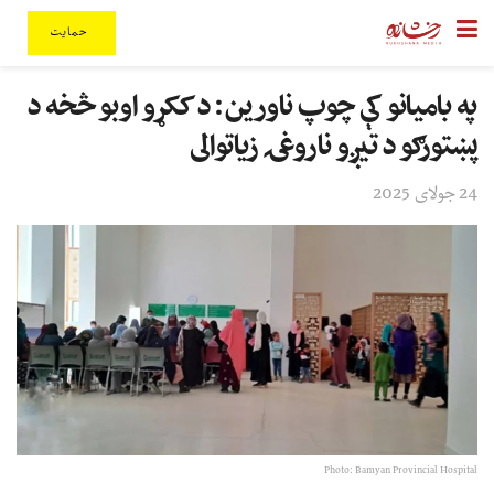
حمایت
په بامیانو کې چوپ ناورین: د ککړو اوبو څخه د
پښتورګو د تیږو ناروغۍ زیاتوالی
24 جولای 2025
Photo: Bamyan Provincial Hospital