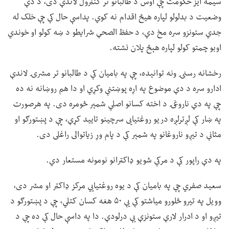
سیمه ایز حکومت چې اوس د طالبانو تر کنټرول لاندې دی، د دې
وضعیت د بدلولو لپاره هیڅ اقدام نه کوي. پداسې حال کې چې خلک له
جدي ستونزو سره مخ دي، د حفظ الصحې شرایطو د ښه کولو او خوندي
اوبو چمتو کولو لپاره هېڅ پلان نشته.
رخشانه رسنۍ ونه توانېده، چې په بامیان کې د طالبانو تر مشرۍ لاندې
ادارو سره د دې موضوع په اړه پوښتنې وکړي او دا هم روښانه نه ده
چې په دې ناروغۍ د اخته کسانو اصلي شمېر څومره دی. په هرصورت
په ښار کې لږترلږه دریو روغتیایی سرچینو تایید کړې، چې د پښتورګو او
مثانې د تیږو ناروغانو په شمېر کې د پام وړ زیاتوالی راغلی دی.
په دې راپور کې د مرکې شویو ډاکټرانو نومونه مستعار دي.
سعید صفري چې په بامیان کې د یوه روغتیايي مرکز ډاکټر او مشر دی،
وویل په تیرو څلورو میاشتو کې یې ۵۰ هغه کسان کتلي، چې د پښتورګو د
تیږو او د ادرار لارې ستونزې یې درلودې. دا په داسې حال کې ده چې د