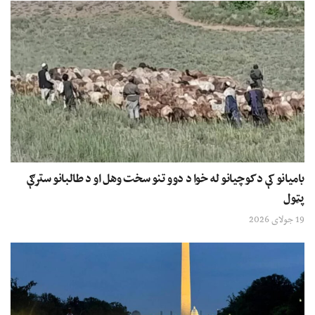
بامیانو کې د کوچیانو له خوا د دوو تنو سخت وهل او د طالبانو سترګې
پټول
19 جولای 2026