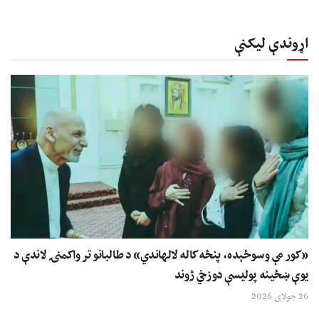
اړوندې لیکنې
«کور مې وسوځېده، پنځه کاله لالهاندي» د طالبانو تر واکمنۍ لاندې د
یوې ښځینه پولیسې دوزخي ژوند
26 جولای 2026