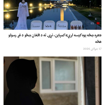
«هره ښځه یوه کیسه لري» کمپاین، نړۍ ته د افغان ښځو د غږ رسولو
هڅه
17 جولای 2026