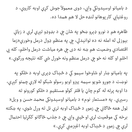
د بامیانو اوسېدونکي وايي، دوی معمولآ جوش کړې اوبه کاروي، د
روغتیايي کارپوهانو لنډه حل لا هم همدا ده.
ظاهره هم د نورو ډېرو ښځو په شان چې د بډوډو تیږې لري د زیاتې
بېوزلی له امله نه ده توانېدلې، چې په منظم ډول درمل وخوري«زما
اقتصادي وضعیت هم ښه نه دی چې هره میاشت درمل واخلم، کله یې
اخلم او کله نه خو چې درمل منظم ونه خوړل شي کله نتیجه ورکوي.»
په بامیانو ښار او شاوخوا سیمو کې د څښاک ډېری اوبه د خلکو په
نوښت د جوړو شویو سیمه ییزو اوبو رسولو شبکو له لارې چمتو کېږي،
دا اوبه پرته له کوم چاڼ یا فلټر کولو مستقیم د خلکو کورونو ته
رسېږي. په «مستعار نوم» د بامیانو اوسېدونکی محمد حسن و ویل«
ټول هغه څاګانې چې زموږ د څښاک اوبه ترې نل ته وړل شوې، په ښکته
برخه کې موقعیت لري او ځینې وايي چې د جذب څاګانو ککړتیا احتمال
لري چې زموږ د څښاک اوبه اغېزمنې کړي.»