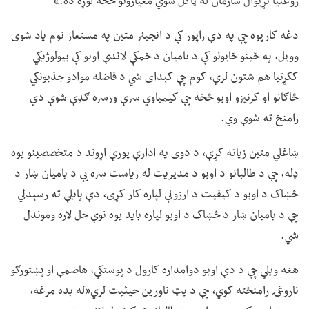
روغتیا نړیوال سازمان له ټاکل شوي معیارونو څخه لوړه ده.»
دغه کارپوه چې په دې راپور کې د انجینر متین په مستعار نوم یاد شوی
وویل، په ځینو ځایونو کې د بامیان د ځمکې لاندې اوبو کې بیولوژیکي
ککړتیا هم شتون لري، کوم چې کېدای شي د فاضله موادو جذبونکي
څاګانو او کرنیزو اوبو څخه چې کیمیاوي سرې ورسره ګډې شوې دي
رامنځ ته شوې وي.
ښاغلي متین زیاته کړې، د دوی په ادارې پورې اړوند د متخصصینو یوه
ډله، چې د طالبانو د اوبو د مدیریت له ریاست سره یې د بامیان ښار د
څښاک د اوبو د کیفیت د ارزونې لپاره کار کړی، دې پایلې ته رسېدلي
چې د بامیان ښار د څښاک د اوبو لپاره باید یوه نوې حل لاره وموندل
شي.
هغه ویلي چې د دې اوبو دوامداره کارول د پوستکي، هاضمې او پښتورګو
ناروغۍ رامنځته کوي، چې د پټ ناورین حیثیت لري«له بده مرغه،