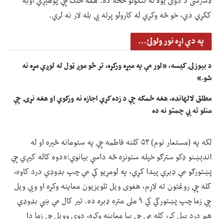
لاسرسی د دوی یوه له ننګونو څخه ده. هغه خلک چې پوهېږي اوبه
ککړې دي، خو څه وکړي له کارولو پرته یې بله لار نه لري.
په دې اړه نور ولولئ...
د بېوزلۍ کیسه، «لور مې په مېړه ورکړه، تر څو موږ ټول له لوږې مړه نه
شو.»
مطلق لالهانده، هغه ځمکه چې د زده کړې اجازه نه ورکوي او هغه نړۍ چې
منلو ته یې چمتو نه ده
لکه په (مستعار نوم) ۵۳ کلنه فاطمه چې په ستومانه څېره او له
اندېښنو ډکو سترګو خپله ستونزه څه داسې بیانوي:«دوه کاله کیږي چې
پښتورګو مې ډبرې پیدا کړې، په لومړيو کې مې چپ بډوډي درد کاوه،
کله چې روغتون ته لاړم، هغوی ویل تلویزیون معاینه وکړه او ویې ویل
چې زما چپ پښتورګي کې ۹ ملی متره ډبره ده. تیر کال مې ښي بډوډي
هم درد پیل کړ، کله مې چې بیا معاینه وکړه، دوی وویل چې زما دا