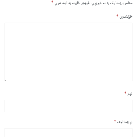
*
ستاسو برېښناليک به نه خپريږي.
غوښتى ځایونه په نښه شوي
*
څرگندون
*
نوم
*
بریښنالیک