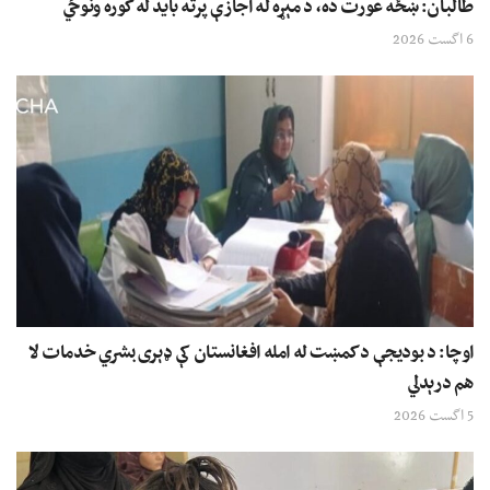
طالبان: ښځه عورت ده، د مېړه له اجازې پرته باید له کوره ونوځي
6 اگست 2026
اوچا: د بودیجې د کمښت له امله افغانستان کې ډېری بشري خدمات لا
هم درېدلي
5 اگست 2026