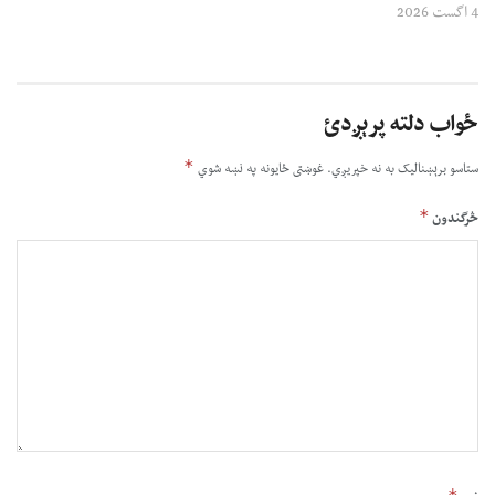
4 اگست 2026
ځواب دلته پرېږدئ
*
ستاسو برېښناليک به نه خپريږي.
غوښتى ځایونه په نښه شوي
*
څرگندون