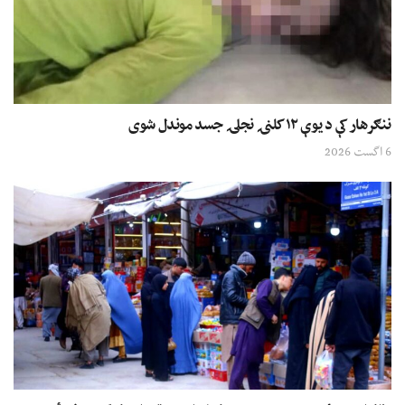
ننګرهار کې د یوې ۱۲ کلنۍ نجلۍ جسد موندل شوی
6 اگست 2026