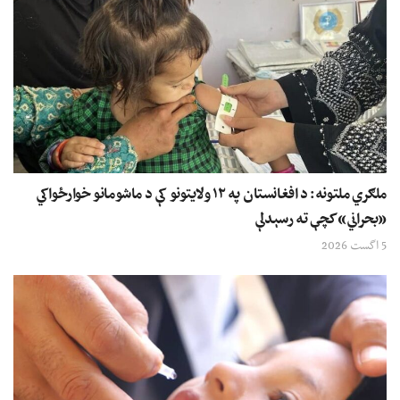
ملګري ملتونه: د افغانستان په ۱۲ ولایتونو کې د ماشومانو خوارځواکي
«بحراني» کچې ته رسېدلې
5 اگست 2026