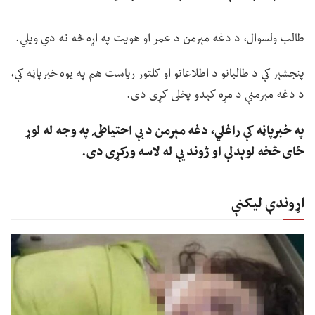
طالب ولسوال، د دغه مېرمن د عمر او هویت په اړه څه نه دي ویلي.
پنجشېر کې د طالبانو د اطلاعاتو او کلتور ریاست هم په یوه خبرپاڼه کې،
د دغه مېرمنې د مړه کېدو پخلی کړی دی.
په خبرپاڼه کې راغلي، دغه مېرمن د بې احتیاطۍ په وجه له لوړ
ځای څخه لوېدلې او ژوند یې له لاسه ورکړی دی.
اړوندې لیکنې