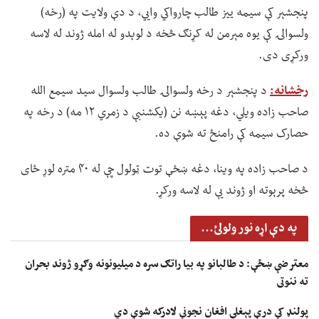
پنجشېر کې سیمه ییز طالب چارواکي وايي، د دې ولایت په (رخه)
ولسوالۍ کې یوه مېرمن له کړنګ څخه د لوېدو له امله ژوند له لاسه
ورکړی دی.
رخشانه:
د پنجشېر د رخه ولسوالۍ طالب ولسوال سید سیمع الله
صاحب زاده ویلي، دغه پېښه نن (یکشنبې د زمري ۱۲ مه) د رخه په
حصارک سیمه کې رامنځ ته شوې ده.
د صاحب زاده په وینا، دغه ښځې توت ټولول چې له ۴۰ متره لوړ ځای
څخه پرېوته او ژوند یې له لاسه ورکړ.
په دې اړه نور ولولئ...
معترضې ښځې: د طالبانو په بیا راتګ سره د میلیونونه وګړو ژوند بحران
ته ننوتی
پولنډ کې درې پېغلې افغان نجونې لادرکه شوې دي