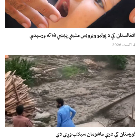
افغانستان کې د پولیو ویرویس مثبتې پېښې ۱۵ ته ورسېدې
4 اگست 2026
نورستان کې درې ماشومان سېلاب وړي دي