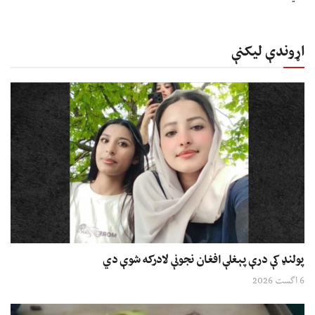
اړوندې لیکنې
پولنډ کې درې پېغلې افغان نجونې لادرکه شوې دي
6 اگست 2026