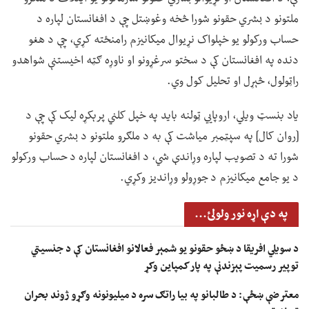
ملتونو د بشري حقونو شورا څخه وغوښتل چې د افغانستان لپاره د
حساب ورکولو یو خپلواک نړیوال میکانیزم رامنځته کړي، چې د هغو
دنده په افغانستان کې د سختو سرغړونو او ناوړه ګټه اخیستنې شواهدو
راټولول، څېړل او تحلیل کول وي.
یاد بنسټ ویلي، اروپايي ټولنه باید په خپل کلني پرېکړه لیک کې چې د
[روان کال] په سپټمبر میاشت کې به د ملګرو ملتونو د بشري حقونو
شورا ته د تصویب لپاره وړاندې شي، د افغانستان لپاره د حساب ورکولو
د یو جامع میکانیزم د جوړولو وړاندیز وکړي.
په دې اړه نور ولولئ...
د سویلي افریقا د ښځو حقونو یو شمېر فعالانو افغانستان کې د جنسیتي
توپیر رسمیت پېزندنې په پار کمپاین وکړ
معترضې ښځې: د طالبانو په بیا راتګ سره د میلیونونه وګړو ژوند بحران