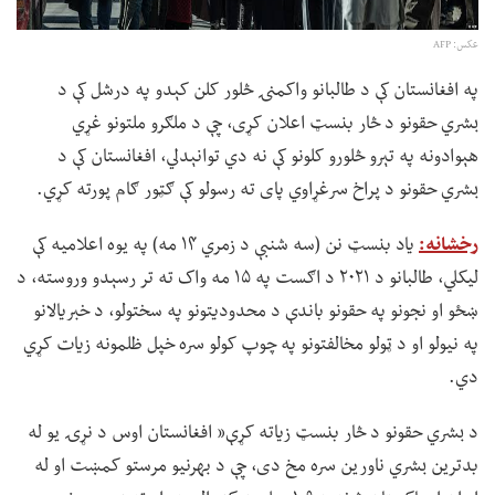
عکس: AFP
په افغانستان کې د طالبانو واکمنۍ څلور کلن کېدو په درشل کې د
بشري حقونو د څار بنسټ اعلان کړی، چې د ملګرو ملتونو غړي
هېوادونه په تېرو څلورو کلونو کې نه دي توانېدلي، افغانستان کې د
بشري حقونو د پراخ سرغړاوي پای ته رسولو کې ګټور ګام پورته کړي.
رخشانه:
یاد بنسټ نن (سه شنبې د زمري ۱۴ مه) په یوه اعلامیه کې
لیکلي، طالبانو د ۲۰۲۱ د اګست په ۱۵ مه واک ته تر رسېدو وروسته، د
ښځو او نجونو په حقونو باندې د محدودیتونو په سختولو، د خبریالانو
په نیولو او د ټولو مخالفتونو په چوپ کولو سره خپل ظلمونه زیات کړي
دي.
د بشري حقونو د څار بنسټ زیاته کړې« افغانستان اوس د نړۍ یو له
بدترین بشري ناورین سره مخ دی، چې د بهرنیو مرستو کمښت او له