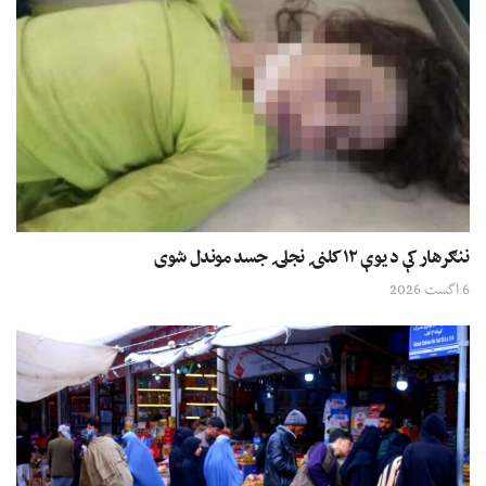
ننګرهار کې د یوې ۱۲ کلنۍ نجلۍ جسد موندل شوی
6 اگست 2026