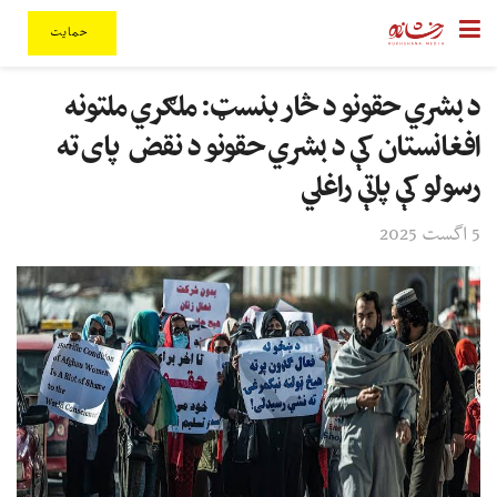
حمایت
د بشري حقونو د څار بنسټ: ملګري ملتونه
افغانستان کې د بشري حقونو د نقض پای ته
رسولو کې پاتې راغلي
5 اگست 2025