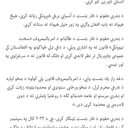
انساني ناورین کم کړي.
د بشري حقونو د څار بنسټ د آسیايي برخې څېړونکې زیاته کړې، هېڅ
هېواد نه باید افغان وګړي په زور خپل هېواد ته ستانه کړي.
د بشري حقونو د څار بنسټ د طالبانو د امربالمعروف «سخت
نیوونکي» قانون ته په اشارې ویلي، د دغې ډلې ځواکونو په افغانستان کې
عمومي چاپېریال تر نظر لاندې کړی او خلک له قانون نه د سرغړاوي په
تور نیسي.
دغه راز یاد بنسټ وايي، د امربالمعروف قانون پلي کولو« د ښځو لپاره
د شرعي محرم لرل، د ښځو ورځنۍ ستونزې او محدودیتونه زیات کړي
او بشري مرستو او عامه خدماتو لکه د روغتیا پاملرنې ته د دوی
لاسرسی یې محدود کړی دی.»
د بشري حقونو د څار بنسټ ټینګار کړی، چې د ۲۰۲۴ کال په سپتمبر
کې، د افغانستان او نړیوالو بشري حقونو سازمانونو یو ایتلاف د ملګرو