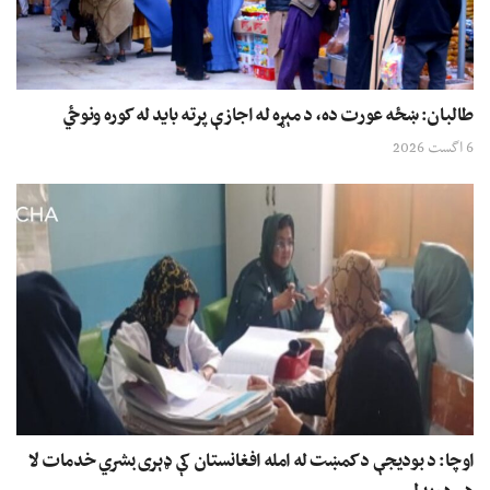
طالبان: ښځه عورت ده، د مېړه له اجازې پرته باید له کوره ونوځي
6 اگست 2026
اوچا: د بودیجې د کمښت له امله افغانستان کې ډېری بشري خدمات لا