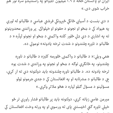
ایران او پاکستان څخه د ۱.۹ میلیون کډوالو په راستنېدو سره نور هم
خراب شوی دی.»
د دې بنسټ د آسیايي څانګې څېړونکې فرشتې عباسي د طالبانو له لوري
په هېواد کې د ښځو او نجونو د حقونو او خپلواکۍ پر وړاندې محدویتونو
ته په اشارې د دې ډلې څلور کلنه واکمني د ښځو او نجونو لپآره « د
طالبانو د ناوړه چلندونو د شدت ترخه یادونه» نومولې ده.
هغې ویلي:« د طالبانو د واکمنۍ څلورمه کلیزه د طالبانو د ناوړه
چلندونو، په ځانګړې توګه د ښځو او نجونو په وړاندې د شدت یوه
ترخه یادونه ده. د طالبانو ناوړه چلندونه باید دولتونه دې ته اړ کړي،
چې د طالبانو د مشرتابه او په افغانستان کې د جدي جرمونو ټولو
مسؤلینو د مسؤل ګڼلو لپاره د هڅو ملاتړ وکړي.»
مېرمن عاسي زیاته کړې، دولتونه باید پر طالبانو فشار راوړي تر څو
خپلې ناوړه ګټې اخیستنې پای ته ورسوي او په ورته وخت افغانستان کې