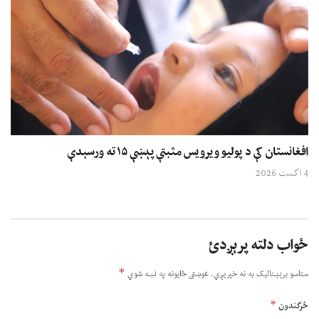
افغانستان کې د پولیو ویرویس مثبتې پېښې ۱۵ ته ورسېدې
4 اگست 2026
ځواب دلته پرېږدئ
*
ستاسو برېښناليک به نه خپريږي.
غوښتى ځایونه په نښه شوي
*
څرگندون