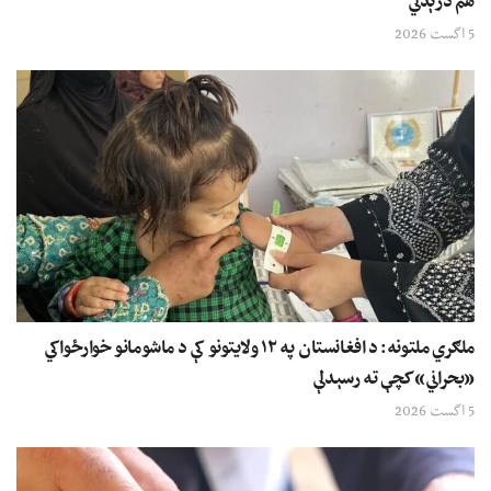
هم درېدلي
5 اگست 2026
ملګري ملتونه: د افغانستان په ۱۲ ولایتونو کې د ماشومانو خوارځواکي
«بحراني» کچې ته رسېدلې
5 اگست 2026