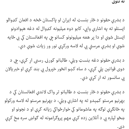
ته ننوتی
د بشري حقونو د څار بنسټ له ایران او پاکستان څخه د افغان کډوالو
ایستلو ته په اشارې وايي، کابو دوه میلیونه کډوال له دغه هېوادونو
ایستل شوي او دا پر هغه میلیونونو کسانو چې په افغانستان کې بې ځایه
شوي او بشري مرستې یې له لاسه ورکړې نور ور زیات شوي دي.
د بشري حقونو دغه بنسټ ویلي، طالبانو کورنۍ رسنۍ اړ کړې، چې د
دوی قوانین پلي کړي، د ساه کښو انځور خپرول یې بند کړي او خبریالان
یې سانسور ته اړ کړي دي.
د بشري حقونو د څار بنسټ د طالبانو تر واک لاندې افغانستان کې د
بهرنیو مرستو کمېدو ته په اشارې ویلي، د بهرنیو مرستو له لاسه ورکولو
په ځانګړې توګه په ماشومانو کې خوارځواکي زیاته کړې او د نجونو او
ښځو لپاره یې د آنلاین زده کړې مهم پروګرامونه له ګواښ سره مخ کړي
دي.