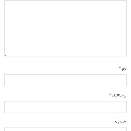
*
نوم
*
بریښنالیک
ویب پاڼه