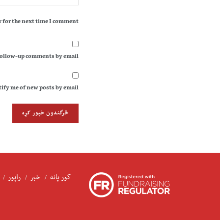
 for the next time I comment.
follow-up comments by email.
ify me of new posts by email.
کور پانه
خبر
راپور