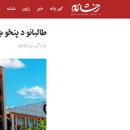
کور پانه
خبر
راپور
شننه
ژ
طالبانو د پنځو ښځو په ګډون ۱۶ تنه په 
21 اگست 2025