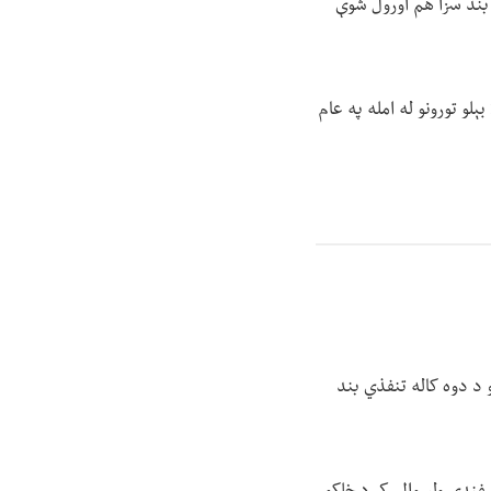
 بند سزا هم اورول شوې
 ولایتونو کې د بېلا بېلو تورونو له امله په عام
ۍ کې د خلکو پر وړاندې ۳۹ دورې وهل شوی او د دوه کاله تنفذي بند
سفندي ولسوالۍ کې د خلکو