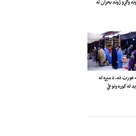
نه وګړو ژوند بحران ته
عورت ده، د مېړه له
ید له کوره ونوځي