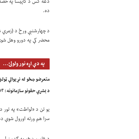
دغه کس د کاپیسا په حصه ا
ده.
محضر کې په دورو وهل شو
په دې اړه نور ولولئ...
متعرضو ښځو له نړیوالې ټولن
د بشري حقونو سازمانونه: ۱۴ هېوادونو له ملګرو ملتونو وغوښتل، چې جنسیتي توپير د جرم په توګه وپېژني
سزا هم ورته اورول شوې ده
د څلورو ښځو په ګډون لس تن