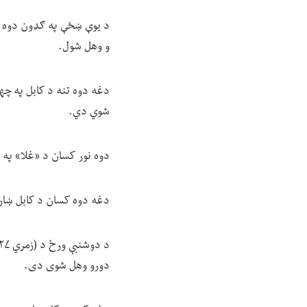
و وهل شول.
دغه دوه تنه د کابل په چها
شوي دي.
دوه نور کسان د «غلا» په تور په کا
دغه دوه کسان د کابل ښار
دورو وهل شوی دی.