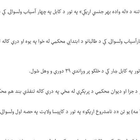
رآسیاب ولسوالۍ کې د طالبانو د ابتدايي محکمې له خوا په یوه او درې کال
بل ښار کې د خلکو پر وړاندې ۳۹ دورې و وهل شول.
 د جزا او دیوان محکمې د پرېکړې له مخې په درې کاله تنفذي بند هم م
د دوشنبې ورځ د (زمري ۲۷ مه) یو تن «د نامشروع اړیکو» په تور د کاپیسا ولایت په حصه اول ول