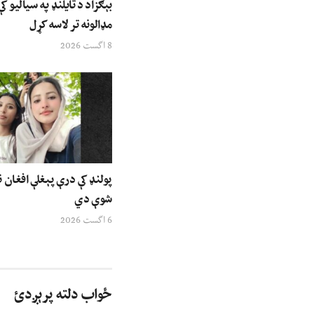
بېګزاد د تایلنډ په سیالیو کې
مډالونه تر لاسه کړل
8 اگست 2026
پولنډ کې درې پېغلې افغان ن
شوې دي
6 اگست 2026
ځواب دلته پرېږدئ