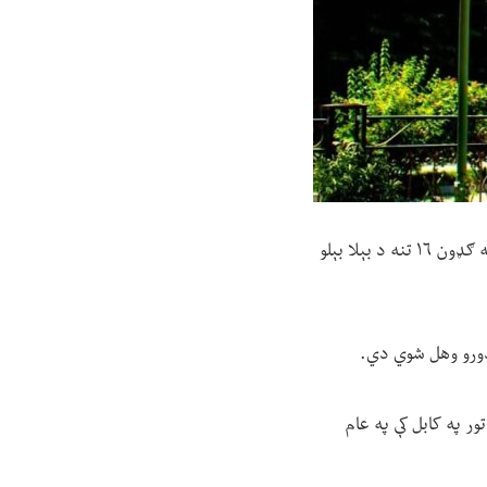
د طالبانو د سترې محمکې له لوري د خپرې شوې اعلامیې پر اساس، دغه ډلې روانه اوونۍ د پنځو ښځو په ګډون ۱۶ تنه د بېلا بېلو
 دورو وهل شوي دي.
 په تور په کابل کې په عام