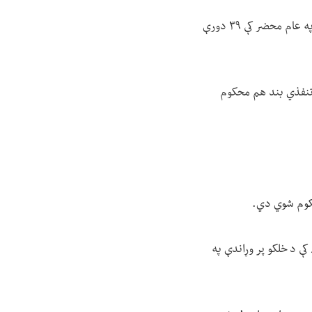
د یوې ښځې په ګډون دوه تنه د «له واده بهر جنسي اړیکې» په تور د کابل په چهار آسیاب ولسوالۍ کې په عام محضر کې ۳۹ دورې
ه تنفذي بند هم محکوم
حکوم شوي دي.
سوالۍ کې د خلکو پر وړاندې په