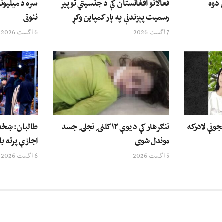
 دوه
فعالانو افغانستان کې د جنسیتي توپیر
سره د میلیونو
رسمیت پېزندنې په پار کمپاین وکړ
ننوتی
7 اگست 2026
6 اگست 2026
جونې لادرکه
ننګرهار کې د یوې ۱۲ کلنۍ نجلۍ جسد
طالبان: ښځه 
موندل شوی
اجازې پرته با
6 اگست 2026
6 اگست 2026