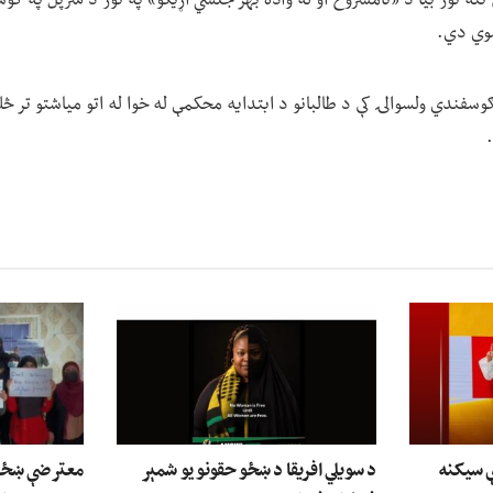
سفندي ولسوالۍ کې د طالبانو د ابتدایه محکمې له خوا له اتو میاشتو تر څل
ې سیکنه
د سویلي افریقا د ښځو حقونو یو شمېر
معترضې ښځې: 