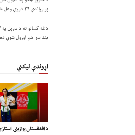
پر وړاندې ۳۹ دورې وهل شوي دي.
دغه کسانو ته د سرپل په ګو
بند سزا هم اورول شوې ده.
اړوندې لیکنې
د افغانستان یوازینۍ استاز