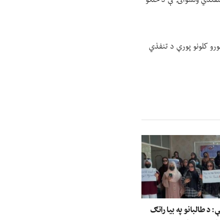
ورو کلونو پورې د تنفذي
د طالبانو په بیا راتګ