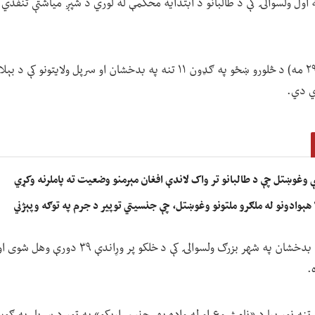
ول ولسوالۍ کې د طالبانو د ابتدایه محکمې له لوري د شپږ میاشتې تنفذي
د چهارشنبې ورځ د (زمري ۲۹ مه) د څلورو ښځو په ګډون ‍‍۱۱ تنه په بدخشان او سرپل
ي دي.
ې وغوښتل چې د طالبانو تر واک لاندې افغان مېرمنو وضعیت ته پاملرنه وکړي
یو تن د «لواطت» په تور د بدخشان په شهر بزرګ ولسوال
.
ه نور بیا د «نامشروع او له واده بهر جنسي اړیکو» په تور د سرپل په ګو