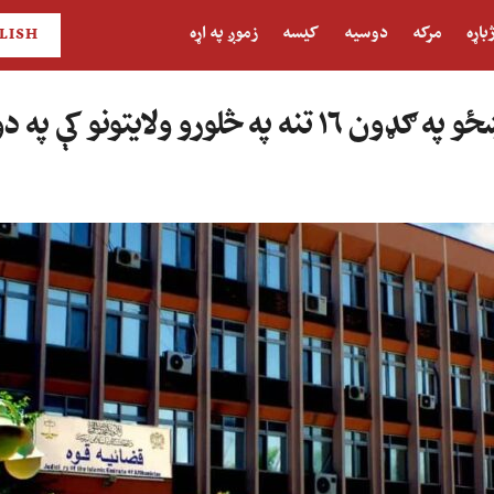
باړه
مرکه
دوسیه
کیسه
زموږ په اړه
LISH
څلورو ولایتونو کې په دورو وهلي