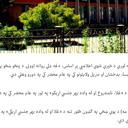
اپیسا، بدخشان او سرپل ولایتونو کې په عام محضر کې په دورو وهلي دي.
«غلا، نامشروع او له واده بهر جنسي اړیکو» په تور په عام محضر کې په
د یکشنبې ورځ د (زمري ۲۶ مه) د یوې ښځې په ګډون څلور تنه د «غلا او له واده بهر جنسي اړیکې»
ي دي.