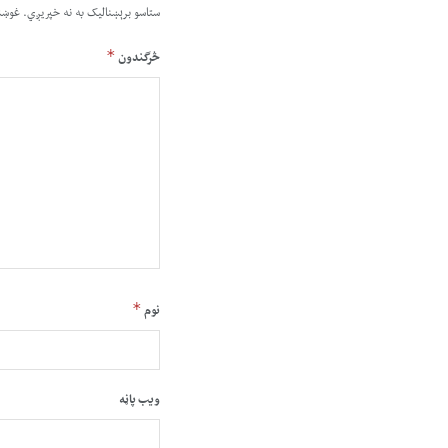
ستاسو برېښناليک به نه خپريږي.
غوښت
*
څرگندون
*
نوم
ویب پاڼه