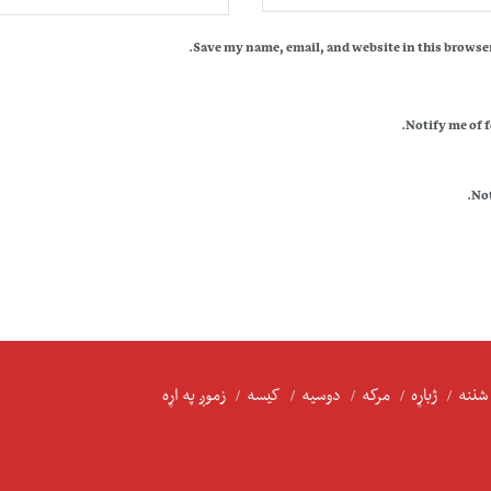
Save my name, email, and website in this browser
Notify me of 
Not
شننه
ژباړه
مرکه
دوسیه
کیسه
زموږ په اړه