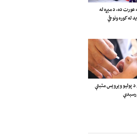
عورت ده، د مېړه له
ید له کوره ونوځي
 د پولیو ویرویس مثبتې