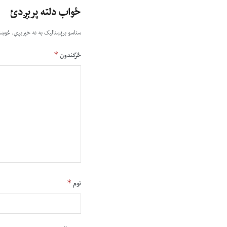
ځواب دلته پرېږدئ
ستاسو برېښناليک به نه خپريږي.
غوښت
*
څرگندون
*
نوم