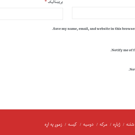
*
بریښنالیک
Save my name, email, and website in this browser
Notify me of 
Not
شننه
ژباړه
مرکه
دوسیه
کیسه
زموږ په اړه