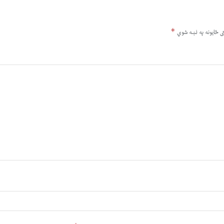
*
ى ځایونه په نښه شوي