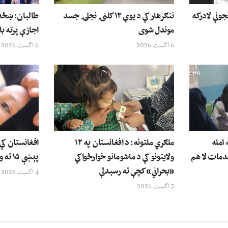
جونې لادرکه
ننګرهار کې د یوې ۱۲ کلنۍ نجلۍ جسد
طالبان: ښځه 
موندل شوی
اجازې پرته با
6 اگست 2026
6 اگست 2026
امله
ملګري ملتونه: د افغانستان په ۱۲
افغانستان کې
دمات لا هم
ولایتونو کې د ماشومانو خوارځواکي
پېښې ۱۵ ته ورسېدې
«بحراني» کچې ته رسېدلې
4 اگست 2026
5 اگست 2026