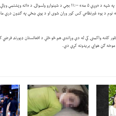
دغه پېښه هم د چهارشنبې په شپه د «وږي ۵ مه» ۱۱:۰۰ بجې د شینوارو ولسوالۍ د «
ه نوم د یوه غیرنظامي کس کور وران شوی او د یوې ښځې په ګډون درې ماش
 څلور کلنه واکمنۍ کې له دې وړاندې هم څو ځلې د افغانستان ډېورنډ فرضي ک
په موخه ګڼ هوايي بریدونه کړي دي.