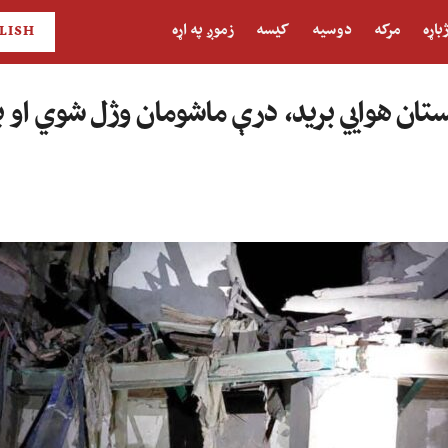
باړه
مرکه
دوسیه
کیسه
زموږ په اړه
LISH
ان هوايي برید، درې ماشومان وژل شوي او پن