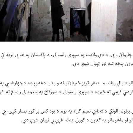
رواکي وايي، د دې ولایت په سپېرې ولسوالۍ، د پاکستان په هوايي برید ک
ګډون پنځه تنه نور ټپیان شوي دي.
ې پیلوټه الوتکې د «حاجي نعیم ګل» په نوم د یوه کس پر کور بمبار کړی، چې 
 او ماشومانو په ګډون د کورنۍ پنځه غړي یې ټپیان شوي دي.