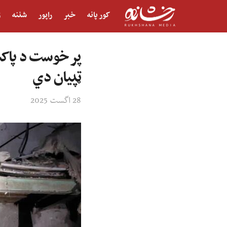
کور پانه
خبر
راپور
شننه
ژ
پر خوست د پاکست
ټپیان دي
28 اگست 2025