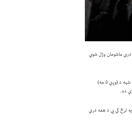
ې درې ماشومان وژل شوي
: خوست کې د طالبانو د والي ویاند مستغفر ګربز خبریالانو ته و ویل، دغه پېښه د چهارشنبې په شپه د (وږي ۵ مه)
په ترڅ کې یې د هغه درې