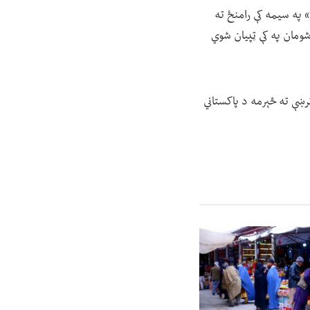
اته ویشتمې ویالې» په سیمه کې رامنځ ته
ومان په کې ټپيان شوي
رښې ته څېرمه د پاکستاني