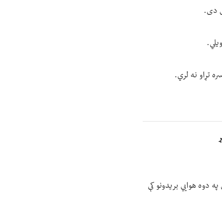
ی دی.
یلي.
ه تړاو نه لري.
ړ
په دوه هوايي بریدونو کې