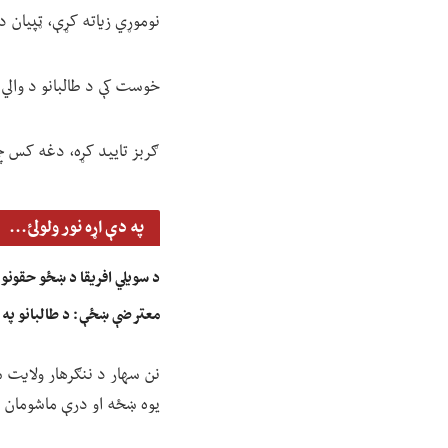
نوموړي زیاته کړې، ټپیان 
خوست کې د طالبانو د والي 
ګربز تایید کړه، دغه کس چې
په دې اړه نور ولولئ...
د سویلي افریقا د ښځو حقونو 
معترضې ښځې: د طالبانو په بی
نن سهار د ننګرهار ولایت س
یوه ښځه او درې ماشومان 