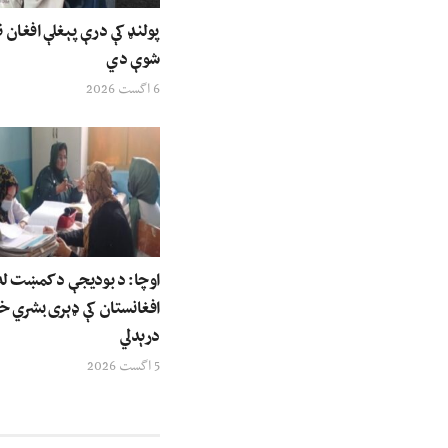
پولنډ کې درې پېغلې افغان ن
شوې دي
6 اگست 2026
اوچا: د بودیجې د کمښت له 
افغانستان کې ډېری بشري خ
درېدلي
5 اگست 2026