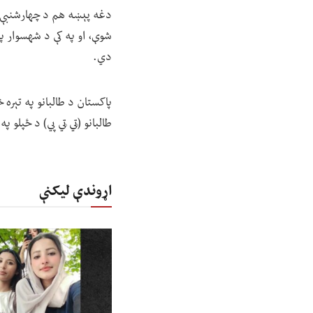
شوې، او په کې د شهسوار پ
دي.
پاکستان د طالبانو په تېره
طالبانو (ټي ټي پي) د ځپلو 
اړوندې لیکنې