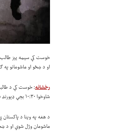
خوست کې سیمه ییز طالب چا
او د ښځو او ماشومانو په 
رخشانه
شاوخوا ۱۰:۳۰ بجې ډېورنډ فرضي کرښې ته څېرمه د سپېرې ولسوالۍ د سورکاخ په سیمه کې رامنځ ته شوې ده.
د هغه په وینا د پاکستان ب
ماشومان وژل شوي او د ښځو