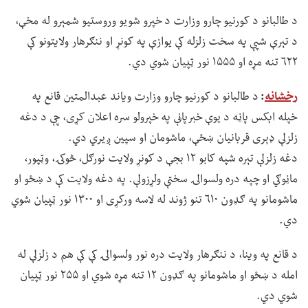
د طالبانو د کورنیو چارو وزارت د خپرو شویو وروستیو شمېرو له مخې،
د تېرې شپې په سخت زلزله کې یوازې په کونړ او ننګرهار ولایتونو کې
۶۲۲ تنه مړه او ۱۵۵۵ نور ټپیان شوي دي.
رخشانه
:
د طالبانو د کورنیو چارو وزارت ویاند عبدالمتین قانع په
خپله اېکس پاڼه د یوې خبرپاڼې په خپرولو سره اعلان کړی، چې د دغه
زلزلې ډېری قربانیان ښځې، ماشومان او سپین ږیري دي.
دغه زلزلې تېره شپه کابو ۱۲ بجې د کونړ ولایت نورګل، څوکۍ، وټپور،
ماڼوګي او چپه دره ولسوالۍ سختې ولړزولې. په دغه ولایت کې د ښځو او
ماشومانو په ګډون ۶۱۰ تنو ژوند له لاسه ورکړی او ۱۳۰۰ نور ټپیان شوي
دي.
د قانع په وینا، د ننګرهار ولایت دره نور ولسوالۍ کې کې هم د زلزلې له
امله د ښځو او ماشومانو په ګډون ۱۲ تنه مړه شوي او ۲۵۵ نور ټپیان
شوي دي.