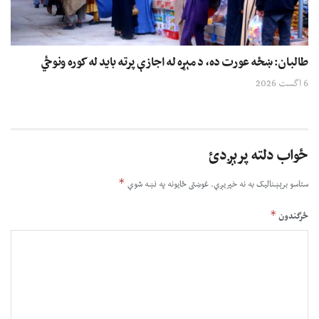
طالبان: ښځه عورت ده، د مېړه له اجازې پرته باید له کوره ونوځي
6 اگست 2026
ځواب دلته پرېږدئ
*
ستاسو برېښناليک به نه خپريږي.
غوښتى ځایونه په نښه شوي
*
څرگندون