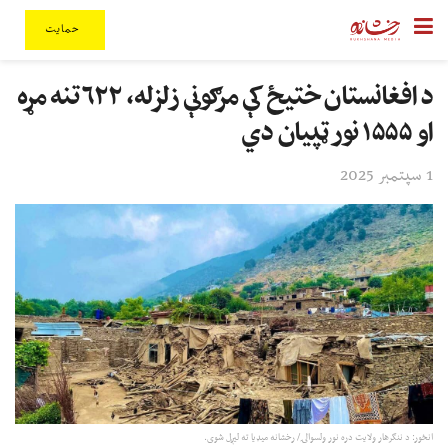
حمایت
د افغانستان ختیځ کې مرګونې زلزله، ۶۲۲ تنه مړه
او ۱۵۵۵ نور ټپیان دي
1 سپتمبر 2025
انځور: د ننګرهار ولایت دره نور ولسوالۍ/ رخشانه میډیا ته لیږل شوی.