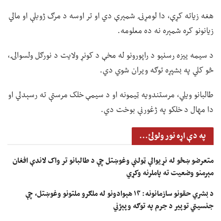
هغه زیاته کړې، دا لومړنۍ شمېرې دي او تر اوسه د مرګ ژوبلې او مالي
زیانونو کره شمېره نه ده معلومه.
د سیمه ییزه رسنیو د راپورونو له مخې د کونړ ولایت د نورګل ولسوالۍ،
څو کلي په بشپړه توګه ویران شوي دي.
طالبانو ویلي، مرستندویه ټیمونه او د سیمې خلک مرستې ته رسېدلي او
دا مهال د خلکو په ژغورنې بوخت دي.
په دې اړه نور ولولئ...
متعرضو ښځو له نړیوالې ټولنې وغوښتل چې د طالبانو تر واک لاندې افغان
مېرمنو وضعیت ته پاملرنه وکړي
د بشري حقونو سازمانونه: ۱۴ هېوادونو له ملګرو ملتونو وغوښتل، چې
جنسیتي توپير د جرم په توګه وپېژني