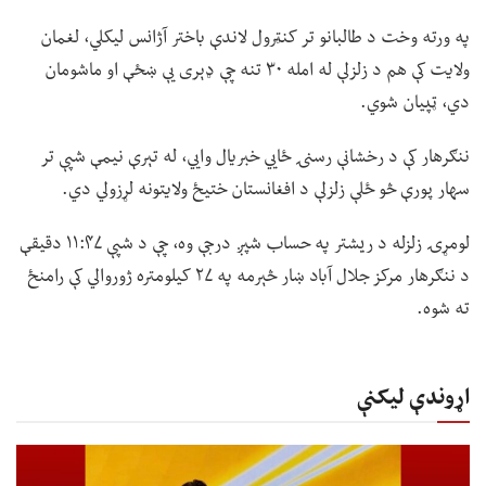
په ورته وخت د طالبانو تر کنټرول لاندې باختر آژانس لیکلي، لغمان
ولایت کې هم د زلزلې له امله ۳۰ تنه چې ډېری یې ښځې او ماشومان
دي، ټپیان شوي.
ننګرهار کې د رخشانې رسنۍ ځايي خبریال وايي، له تېرې نیمې شپې تر
سهار پورې څو ځلې زلزلې د افغانستان ختیځ ولایتونه لړزولي دي.
لومړۍ زلزله د ریشتر په حساب شپږ درجې وه، چې د شپې ۱۱:۴۷ دقیقې
د ننګرهار مرکز جلال آباد ښار څېرمه په ۲۷ کیلومتره ژوروالي کې رامنځ
ته شوه.
اړوندې لیکنې