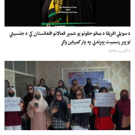
د سویلي افریقا د ښځو حقونو یو شمېر فعالانو افغانستان کې د جنسیتي
توپیر رسمیت پېزندنې په پار کمپاین وکړ
7 اگست 2026