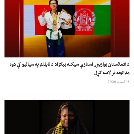
د افغانستان یوازینۍ استازې سیکنه بېګزاد د تایلنډ په سیالیو کې دوه
مډالونه تر لاسه کړل
8 اگست 2026