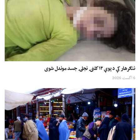
ننګرهار کې د یوې ۱۲ کلنۍ نجلۍ جسد موندل شوی
6 اگست 2026