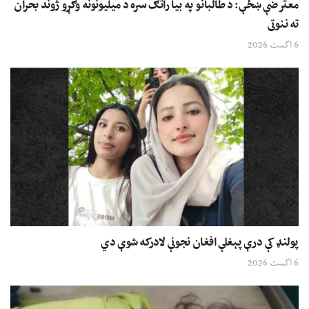
معترضې ښځې: د طالبانو په بیا راتګ سره د میلیونونه وګړو ژوند بحران
ته ننوتی
6 اگست 2026
پولنډ کې درې پېغلې افغان نجونې لادرکه شوې دي
6 اگست 2026