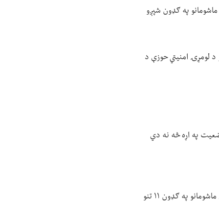
و څلورو ماشومانو په ګډون شپږو
افیکي پېښه نن سهار (دوشنبې د وږي ۱۷ مه) د غزني ښار د لومړۍ امنیتي حوزې د
وضعیت په اړه څه نه دي
په ورته وخت د بدخشان ولایت په درایم ولسوالۍ کې د یوې ترافیکي پېښې له امله، د یوې ښځې او درې ماشومانو په ګډون ۱۱ تنو