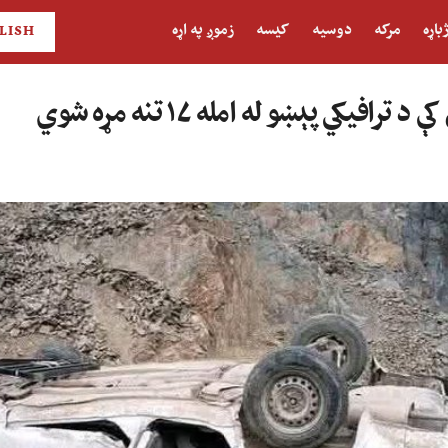
باړه
مرکه
دوسیه
کیسه
زموږ په اړه
LISH
افیکي پېښو له امله ۱۷ تنه مړه شوي