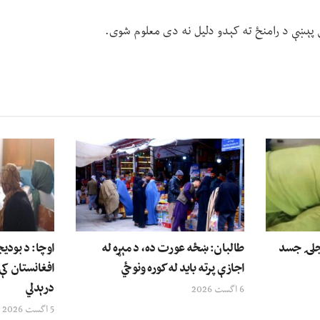
ي پېښې د رامنځ ته کېدو دلیل نه دی معلوم شوی.
وې ۱۲ کلنۍ نجلۍ جسد
طالبان: ښځه عورت ده، د مېړه له
اوچا: د بودی
اجازې پرته باید له کوره ونوځي
افغانستان کې
درېدلي
6 اگست 2026
5 اگست 2026