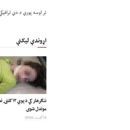
تر اوسه پورې د دې ترافيک
اړوندې لیکنې
ننګرهار کې د ی
موندل شوی
6 اگست 2026