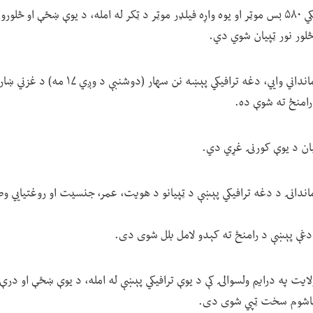
د یوه مسافر وړونکي ۵۸۰ بس موټر او یوه واړه فیلډر موټر د ټکر له امله، د یوې ښځې ا
 څلور نور ټپیان شوي دي.
غزني کې د طالبانو امنیه قومانداني وايي، دغه تر
رامنځ ته شوې ده.
یان د یوې کورنۍ غړي دي.
وماندانۍ د دغه ترافیکي پېښې د ټپیانو د هویت، عمر، جنسیت او روغتیايي 
د دغې پېښې د رامنځ ته کېدو لامل بلل شوی دی.
و ماشوم سخت ټپي شوی دی.