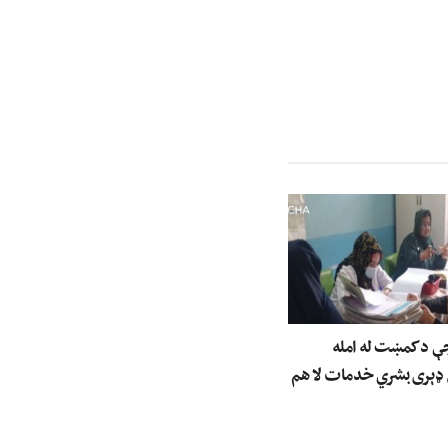
جې د کمښت له امله
 ډېری بشري خدمات لا هم