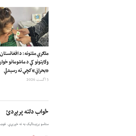
ولایتونو کې د ماشومانو خوار
«بحراني» کچې ته رسېدلې
5 اگست 2026
ځواب دلته پرېږدئ
ستاسو برېښناليک به نه خپريږي.
غوښت