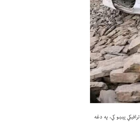
ي وايي، د دو ښځو او اوو ماشومانو په ګډون ۱۷ تنه په دوه ترافیکي پېښو کې، په دغه