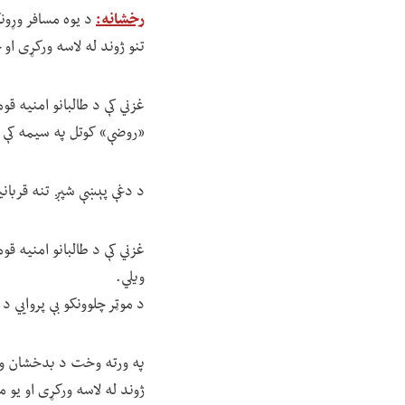
رخشانه:
تنو ژوند له لاسه ورکړی او
«روضې» کوتل په سیمه کې 
د دغې پېښې شپږ تنه قربان
غزني کې د طالبانو امنیه ق
ویلي.
د موټر چلوونکو بې پروايي 
ژوند له لاسه ورکړی او ی