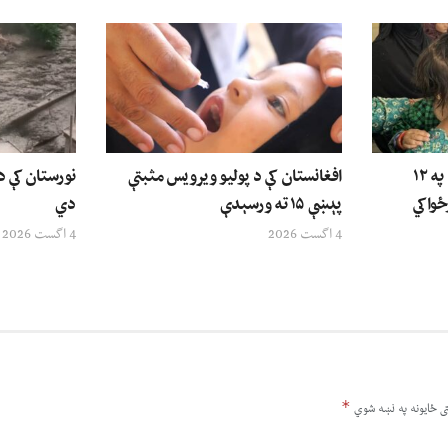
ملګري ملتونه: د افغانستان په ۱۲
افغانستان کې د پولیو ویرویس مثبتې
نورستان کې 
ځواکي
پېښې ۱۵ ته ورسېدې
دي
4 اگست 2026
4 اگست 2026
*
ى ځایونه په نښه شوي