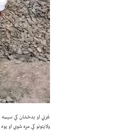
ولایتونو کې مړه شوي او یو