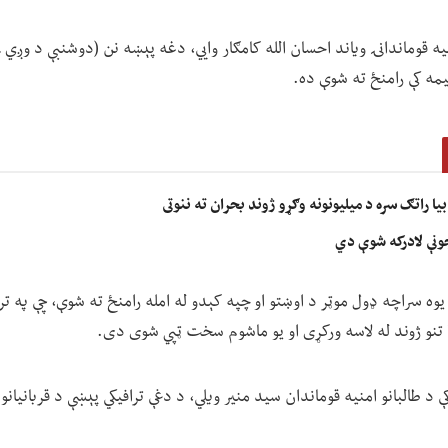
یمه کې رامنځ ته شوې ده.
ا راتګ سره د میلیونونه وګړو ژوند بحران ته ننوتی
جونې لادرکه شوې دي
ه سراچه ډول موټر د اوښتو او چپه کېدو له امله رامنځ ته شوې، چې په تر
د طالبانو امنیه قوماندان سید منیر ویلي، د دغې ترافیکي پېښې د قربانیانو