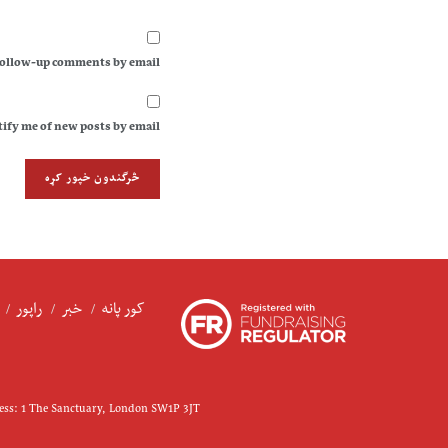
follow-up comments by email.
ify me of new posts by email.
کور پانه
خبر
راپور
ress: 1 The Sanctuary, London SW1P 3JT