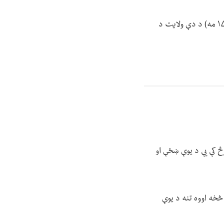
بدخشان کې د طالبانو د امنیه قوماندانۍ ویاند احسان الله کامګار وايي، دغه پېښه نن (دوشنبې د وږي ۱۷ مه) د دې ولایت د
څ کې یې د یوې ښځې او
 څخه اووه تنه د یوې