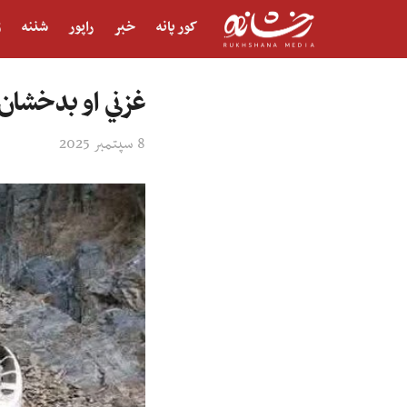
کور پانه
خبر
راپور
شننه
ژ
غزني او بدخشان کې د تر
8 سپتمبر 2025