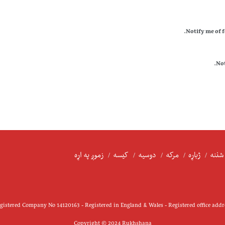
Notify me of 
Not
شننه
ژباړه
مرکه
دوسیه
کیسه
زموږ په اړه
istered Company No 14120163 - Registered in England & Wales - Registered office add
Copyright © 2024 Rukhshana