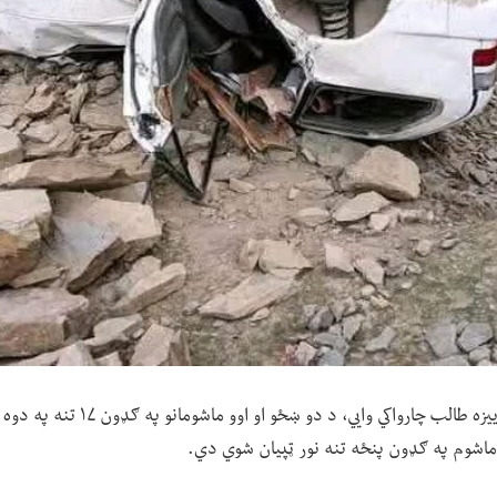
غزني او بدخشان کې سیمه ییزه طالب چارواک
ه ماشوم په ګډون پنځه تنه نور ټپیان شوي دي.