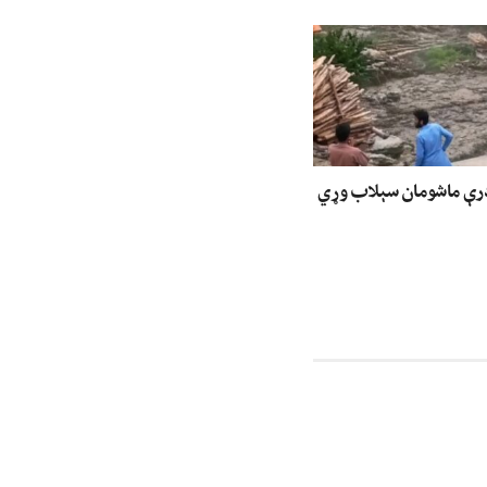
درې ماشومان سېلاب وړي