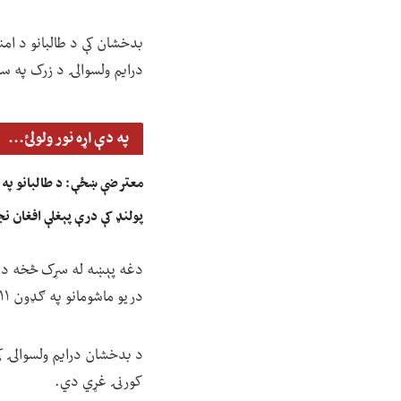
درایم ولسوالۍ د زرک په س
په دې اړه نور ولولئ...
معترضې ښځې: د طالبانو په بی
پولنډ کې درې پېغلې افغان ن
دغه پېښه له سړک څخه د یو
دریو ماشومانو په ګډون ۱۱ تنو ژوند له لاسه ورکړی او یو ماشوم سخت ټپي شوی دی.
د بدخشان درایم ولسوالۍ کې 
کورنۍ غړي دي.