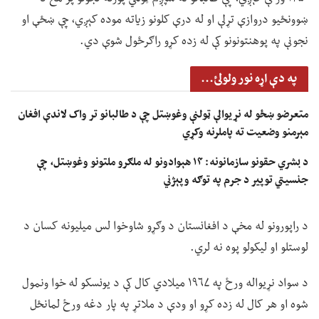
ښوونځیو دروازې تړلې او له درې کلونو زیاته موده کېږي، چې ښځې او
نجونې په پوهنتونونو کې له زده کړو راګرځول شوې دي.
په دې اړه نور ولولئ...
متعرضو ښځو له نړیوالې ټولنې وغوښتل چې د طالبانو تر واک لاندې افغان
مېرمنو وضعیت ته پاملرنه وکړي
د بشري حقونو سازمانونه: ۱۴ هېوادونو له ملګرو ملتونو وغوښتل، چې
جنسیتي توپير د جرم په توګه وپېژني
د راپورونو له مخې د افغانستان د وګړو شاوخوا لس میلیونه کسان د
لوستلو او لیکولو پوه نه لري.
د سواد نړیواله ورځ په ۱۹۶۷ میلادي کال کې د یونسکو له خوا ونمول
شوه او هر کال له زده کړو او ودې د ملاتړ په پار دغه ورځ لمانځل