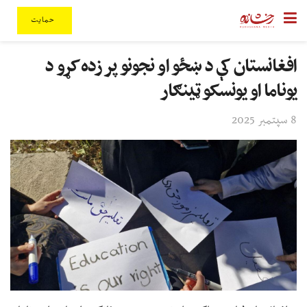
حمایت
افغانستان کې د ښځو او نجونو پر زده کړو د
یوناما او یونسکو ټينګار
8 سپتمبر 2025