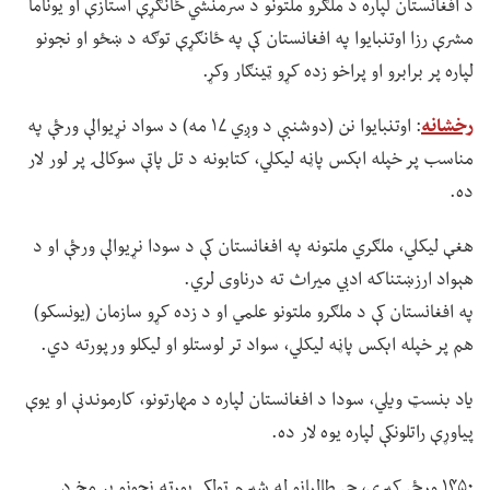
د افغانستان لپاره د ملګرو ملتونو د سرمنشي ځانګړې استازې او یوناما
مشرې رزا اوتنبایوا په افغانستان کې په ځانګړې توګه د ښځو او نجونو
لپاره پر برابرو او پراخو زده کړو ټينګار وکړ.
رخشانه
: اوتنبایوا نن (دوشنبې د وږي ۱۷ مه) د سواد نړیوالې ورځې په
مناسب پر خپله اېکس پاڼه لیکلي، کتابونه د تل پاتې سوکالۍ پر لور لار
ده.
هغې لیکلي، ملګري ملتونه په افغانستان کې د سودا نړیوالې ورځې او د
هېواد ارزښتناکه ادبي میراث ته درناوی لري.
په افغانستان کې د ملګرو ملتونو علمي او د زده کړو سازمان (یونسکو)
هم پر خپله اېکس پاڼه لیکلي، سواد تر لوستلو او لیکلو ورپورته دي.
یاد بنسټ ویلي، سودا د افغانستان لپاره د مهارتونو، کارموندنې او یوې
پیاوړې راتلونکې لپاره یوه لار ده.
۱۴۵۰ ورځې کېږي، چې طالبانو له شپږم ټولکي پورته نجونو پر مخ د