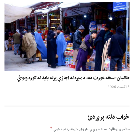
طالبان: ښځه عورت ده، د مېړه له اجازې پرته باید له کوره ونوځي
6 اگست 2026
ځواب دلته پرېږدئ
*
ستاسو برېښناليک به نه خپريږي.
غوښتى ځایونه په نښه شوي