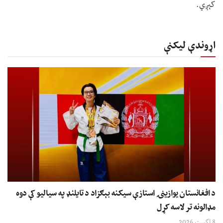
کېږي.
اړوندې لیکنې
د افغانستان یوازینۍ استازې سیکنه بېګزاد د تایلنډ په سیالیو کې دوه
مډالونه تر لاسه کړل
8 اگست 2026