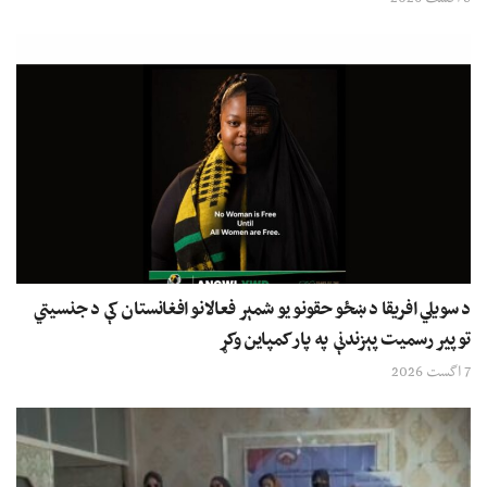
د سویلي افریقا د ښځو حقونو یو شمېر فعالانو افغانستان کې د جنسیتي
توپیر رسمیت پېزندنې په پار کمپاین وکړ
7 اگست 2026