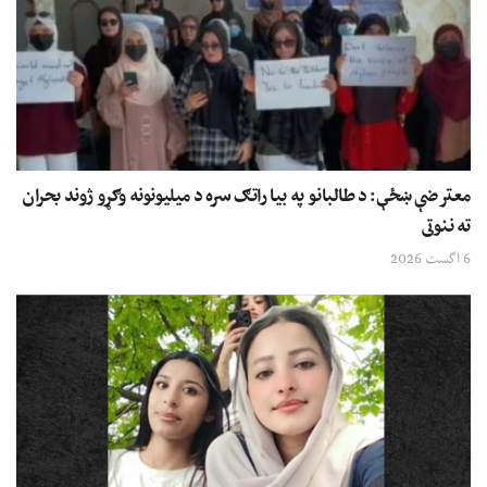
معترضې ښځې: د طالبانو په بیا راتګ سره د میلیونونه وګړو ژوند بحران
ته ننوتی
6 اگست 2026