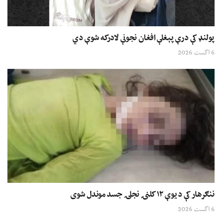
پولنډ کې درې پېغلې افغان نجونې لادرکه شوې دي
6 اگست 2026
ننګرهار کې د یوې ۱۲ کلنۍ نجلۍ جسد موندل شوی
6 اگست 2026