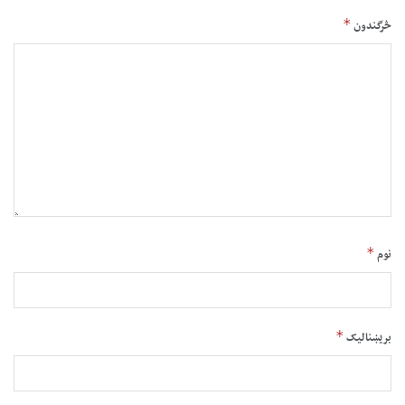
*
څرگندون
*
نوم
*
بریښنالیک