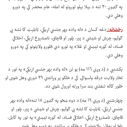
په ګډون ۳۰ تنه د بېلا بېلو تورونو له امله، عام محضر کې په دورو
وهلي دي.
رخشانه:
دغه کسان د «له واده بهر جنسي اړیکې، ټابلېټ کا نشه يي
ګولیو، چرش او شیشې د پېر، پلور او قاچاق، نامشروع اړیکې، اخلاقي
فساد، له کوره تېښتې او غلا» په تورو دې څلورو ولایتونو کې په دورو
وهلي دي.
یکشنبې د (د وږي ۱۱۶ مه) یو تن «له واده بهر جنسي اړیکې» په تور د
تخار ولایت درقد ولسوالۍ کې د خلکو پر وړاندې ۳۹ دورې وهل شوی او
څلور کاله تنفذي بند سزا ورته اورول شوې ده.
چهارشنبې (د وږي ۱۹ مه) د دوه ښځو په ګډون ۱۸ تنه«له واده بهر
جنسي اړیکې، ټابلېټ کا نشه يي ګولیو، چرش او شیشې د پېر، پلور او
قاچاق، نامشروع اړیکې، اخلاقي فساد، له کوره تېښتې» په تور په کابل،
بلخ او بغلان ولایتونو کې د خلکو پر وړاندې په دورو وهل شوي.