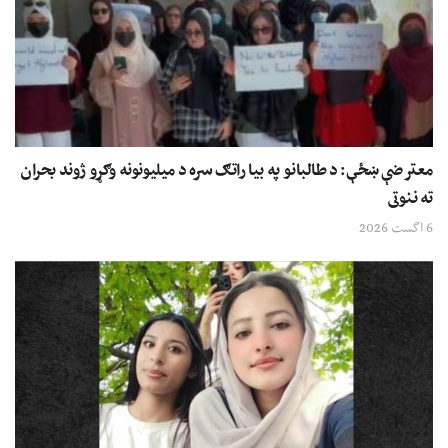
معترضې ښځې: د طالبانو په بیا راتګ سره د میلیونونه وګړو ژوند بحران
ته ننوتی
6 اگست 2026