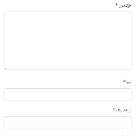
*
څرگندون
*
نوم
*
بریښنالیک