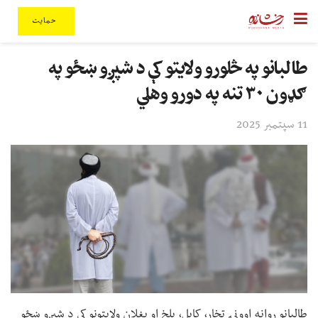
حمایت
طالبانو په څلورو ولایتو کې د شپږو ښځو په
ګډون ۳۰ تنه په دورو وهلي
11 سپتمبر 2025
طالبانو روانه اوونۍ تخار، کابل، بلخ او بغلان ولایتونو کې د شپږو ښځو