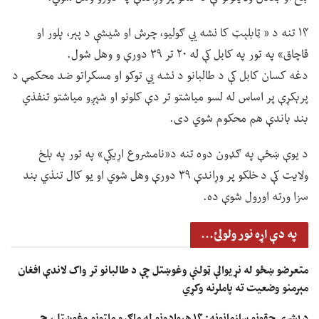
۱۴ تنه د « ټابلېټ کا نشه يي ګولیو، چرش او شیشې د پېر، پلور او
قاچاق» په تور په کابل کې له ۲۰ تر ۳۹ دورې و وهل شول.
دغه کسان کابل کې د طالبانو د نشه يي توکو او مسکراتو ضد محکمې د
پرېکړې پر اساس له لسو میاشتو تر دې کلونو او شپږو میاشتو تنفذي
بند باندې هم محکوم شوي دی.
د یوې ښځې په ګډون دوه تنه د«نامشروع اړیکې» په تور په بلخ
ولایت کې د خلکو پر وړاندې ۳۹ دورې وهل شوي او یو کال تنذي بند
سزا ورته اورول شوې ده.
په دې اړه نور ولولئ...
متعرضو ښځو له نړیوالې ټولنې وغوښتل چې د طالبانو تر واک لاندې افغان
مېرمنو وضعیت ته پاملرنه وکړي
د بشري حقونو سازمانونه: ۱۴ هېوادونو له ملګرو ملتونو وغوښتل، چې