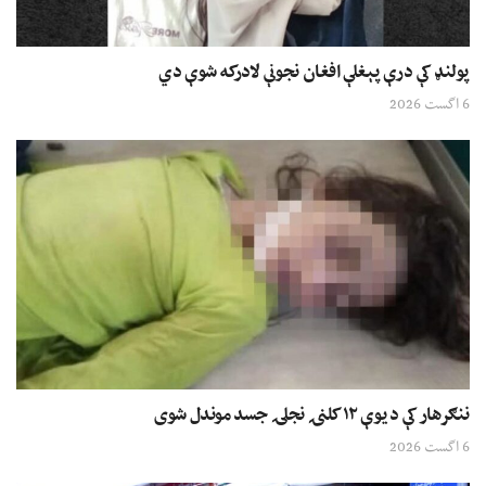
پولنډ کې درې پېغلې افغان نجونې لادرکه شوې دي
6 اگست 2026
ننګرهار کې د یوې ۱۲ کلنۍ نجلۍ جسد موندل شوی
6 اگست 2026