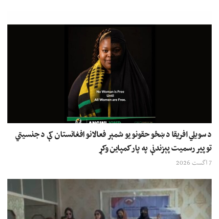
د سویلي افریقا د ښځو حقونو یو شمېر فعالانو افغانستان کې د جنسیتي
توپیر رسمیت پېزندنې په پار کمپاین وکړ
7 اگست 2026