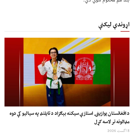
بند هم محکوم شوي دي.
اړوندې لیکنې
د افغانستان یوازینۍ استازې سیکنه بېګزاد د تایلنډ په سیالیو کې دوه
مډالونه تر لاسه کړل
8 اگست 2026