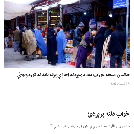
طالبان: ښځه عورت ده، د مېړه له اجازې پرته باید له کوره ونوځي
6 اگست 2026
ځواب دلته پرېږدئ
*
ستاسو برېښناليک به نه خپريږي.
غوښتى ځایونه په نښه شوي