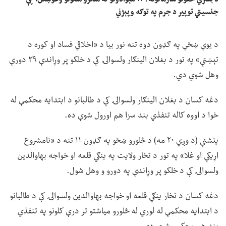
جنسیتي توپير د جرم په توګه وپېژني
د یوې ښځې په ګډون دوه تنه نور بیا د «اخلاقي فساد او کوره د
تېښتې» په تور د بغلان الینګار ولسوالۍ کې د خلکو پر وړاندې ۳۹ دورې
وهل شوي دي.
دغه کسان د بغلان الینګار ولسوالۍ کې د طالبانو د ابتدایه محکمې له
خوا د اووه کاله تنفذي بند سزا هم اورول شوې ده.
پنشنې (د وږي ۲۰ مه) د څلورو ښځو په ګډون ۱۱ تنه د «نامشروع
اړیکې او غلا» په تور د تخار ولایت په ینګي قلعه او خواجه بهاوالدین
ولسوالۍ کې د خلکو پر وړاندې په دورو و وهل شول.
دغه کسان د تخار ینګي قلعه او خواجه بهاوالدین ولسوالۍ کې د طالبانو
د ابتدایه محکمې له لوري له څلورو میاشتو تر درې کلونو په تنفذي