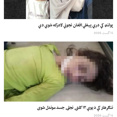
پولنډ کې درې پېغلې افغان نجونې لادرکه شوې دي
6 اگست 2026
ننګرهار کې د یوې ۱۲ کلنۍ نجلۍ جسد موندل شوی
6 اگست 2026