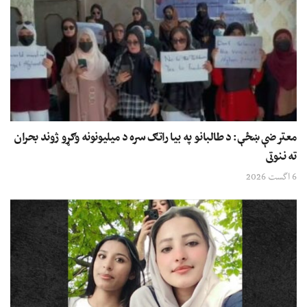
معترضې ښځې: د طالبانو په بیا راتګ سره د میلیونونه وګړو ژوند بحران
ته ننوتی
6 اگست 2026