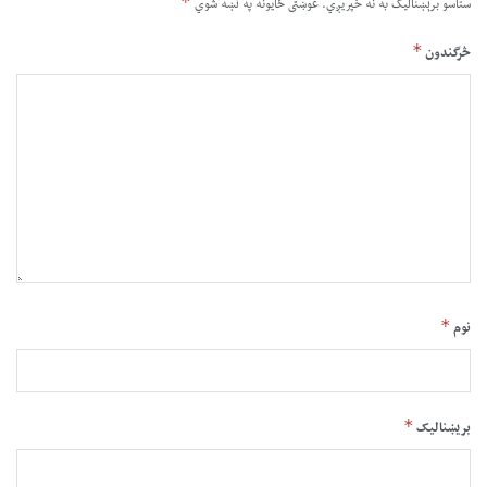
*
ستاسو برېښناليک به نه خپريږي.
غوښتى ځایونه په نښه شوي
*
څرگندون
*
نوم
*
بریښنالیک