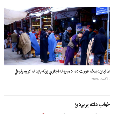
طالبان: ښځه عورت ده، د مېړه له اجازې پرته باید له کوره ونوځي
6 اگست 2026
ځواب دلته پرېږدئ