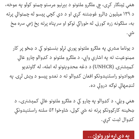
هغې ټينګار کړی، چې ملګرو ملتونو د بېړنیو مرستو چمتو کولو په موخه،
د ۱۳۹ میلیون ډالرو غوښتنه کړې او د دې کچې پیسو له چمتوالي پرته
به، سلګونه زره کورنۍ له خوراکي توکو او سرپناه پرته یخ ژمي سره مخ
شي.
د یوناما مشرې په ملګرو ملتونو پورې تړلو بنسټونو کې د ښځو پر کار
ممنوعیت ته په اشارې وايي، د ملګرو ملتونو د کډوالو چارو عالي
کمېشنرۍ (UNHCR) د دغه محدویتونو له امله، له ګاونډیو
هېوادونو راستنېدونکو افغان کډوالو ته د نغدو پیسو د وېش لړۍ په
لنډمهالې توګه درولې ده.
هغې ویلي، د کډوالو په چارو کې د ملګرو ملتونو عالي کمېشنرۍ، د
ښځینه کارکوونکو پرته نه شي کولی، شاوخوا ۵۲ سلنه راستنېدونکي
کډوال ثبت کړي.
په دې اړه نور ولولئ...