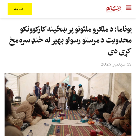
حمایت
یوناما: د ملګرو ملتونو پر ښځینه کارکوونکو
محدویت د مرستو رسولو بهیر له خنډ سره مخ
کړی دی
15 سپتمبر 2025