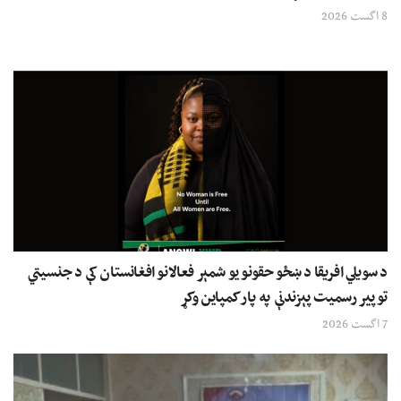
8 اگست 2026
د سویلي افریقا د ښځو حقونو یو شمېر فعالانو افغانستان کې د جنسیتي
توپیر رسمیت پېزندنې په پار کمپاین وکړ
7 اگست 2026