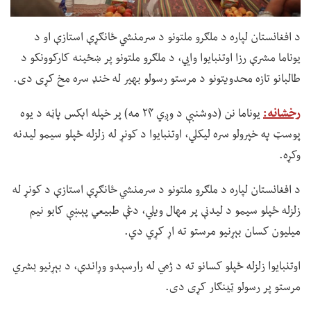
د افغانستان لپاره د ملګرو ملتونو د سرمنشي ځانګړې استازې او د
یوناما مشرې رزا اوتنبایوا وايي، د ملګرو ملتونو پر ښځینه کارکوونکو د
طالبانو تازه محدویتونو د مرستو رسولو بهیر له خنډ سره مخ کړی دی.
رخشانه:
یوناما نن (دوشنبې د وږي ۲۴ مه) پر خپله اېکس پاڼه د یوه
پوسټ په خپرولو سره لیکلي، اوتنبایوا د کونړ له زلزله ځپلو سیمو لیدنه
وکړه.
د افغانستان لپاره د ملګرو ملتونو د سرمنشي ځانګړې استازې د کونړ له
زلزله ځپلو سیمو د لیدنې پر مهال ویلي، دغې طبیعي پېښې کابو نیم
میلیون کسان بېړنیو مرستو ته اړ کړي دي.
اوتنبایوا زلزله ځپلو کسانو ته د ژمي له رارسېدو وړاندې، د بېړنیو بشري
مرستو پر رسولو ټینګار کړی دی.