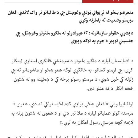
متعرضو ښځو له نړیوالې ټولنې وغوښتل چې د طالبانو تر واک لاندې افغان
مېرمنو وضعیت ته پاملرنه وکړي
د بشري حقونو سازمانونه: ۱۴ هېوادونو له ملګرو ملتونو وغوښتل، چې
جنسیتي توپير د جرم په توګه وپېژني
د افغانستان لپاره د ملګرو ملتونو د سرمنشي ځانګړې استازې ټينګار
کړی، چې اړمنو کسانو، په ځانګړې توګه هغو ښځو او ماشومانو ته چې
زلزله کې ځپل شوي، د مرستو رسولو برخه کې د ښځینه وو له شتون
څخه انکار د نه منلو دی.
اوتنبایوا ویلي:«افغان ښځې یوازې ګټه اخیستونکې نه دي، هغوی د
مرسته کولو عملیاتو لپاره د ملا تیر دي او د هغوی له شتون پرته په
لازمه کچه مرستې رسول امکان نه لري.»