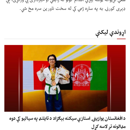
هغې نړیواله ټولنه بېړني اقدام کولو ته رابللې او خبرداری یې ورکړی، چې
ډېری کورنۍ به په ساړه ژمي کې له سخت ناورین سره مخ شي.
اړوندې لیکنې
د افغانستان یوازینۍ استازې سیکنه بېګزاد د تایلنډ په سیالیو کې دوه
مډالونه تر لاسه کړل