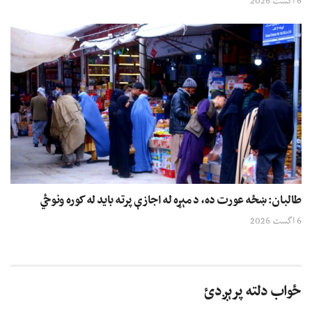
6 اگست 2026
طالبان: ښځه عورت ده، د مېړه له اجازې پرته باید له کوره ونوځي
6 اگست 2026
ځواب دلته پرېږدئ