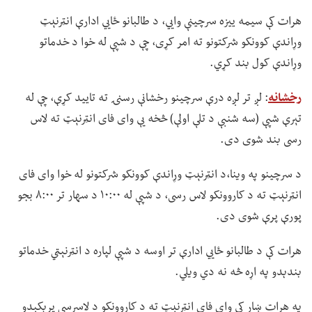
هرات کې سیمه ییزه سرچینې وايي، د طالبانو ځايي ادارې انټرنېټ
وړاندې کوونکو شرکتونو ته امر کړی، چې د شپې له خوا د خدماتو
وړاندې کول بند کړي.
رخشانه
: لږ تر لږه درې سرچینو رخشانې رسنۍ ته تایید کړې، چې له
تېرې شپې (سه شنبې د تلې اولې) څخه یې وای فای انټرنېټ ته لاس
رسی بند شوی دی.
د سرچینو په وینا،د انټرنېټ وړاندې کوونکو شرکتونو له خوا وای فای
انټرنېټ ته د کاروونکو لاس رسی، د شپې له ۱۰:۰۰ د سهار تر ۸:۰۰ بجو
پورې پرې شوی دی.
هرات کې د طالبانو ځايي ادارې تر اوسه د شپې لپاره د انټرنېټي خدماتو
بندېدو په اړه څه نه دي ویلي.
په هرات ښار کې وای فای انټرنېټ ته د کاروونکو د لاسرسي پرېکېدو