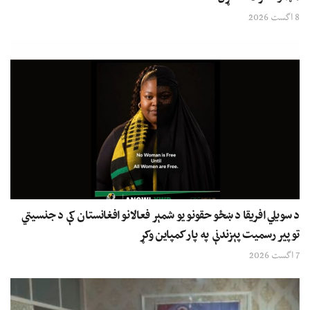
8 اگست 2026
د سویلي افریقا د ښځو حقونو یو شمېر فعالانو افغانستان کې د جنسیتي
توپیر رسمیت پېزندنې په پار کمپاین وکړ
7 اگست 2026