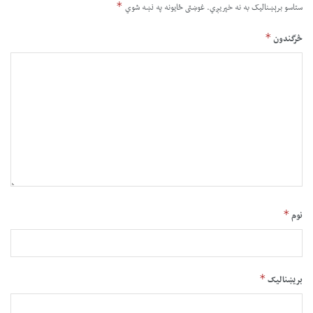
*
ستاسو برېښناليک به نه خپريږي.
غوښتى ځایونه په نښه شوي
*
څرگندون
*
نوم
*
بریښنالیک