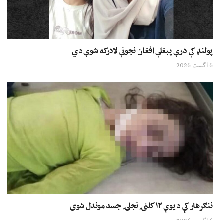
پولنډ کې درې پېغلې افغان نجونې لادرکه شوې دي
6 اگست 2026
ننګرهار کې د یوې ۱۲ کلنۍ نجلۍ جسد موندل شوی