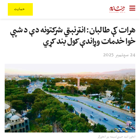
حمایت
هرات کې طالبان: انټرنېټي شرکتونه دې د شپې
خوا خدمات وړاندې کول بند کړي
24 سپتمبر 2025
انځور: امید حبیبي/سیمه ییز انځورګر