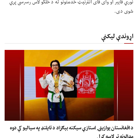
نوري فایبر او وای فای انټرنېټ خدمتونو ته د خلکو لاس رسرسی پرې
شوی دی.
اړوندې لیکنې
د افغانستان یوازینۍ استازې سیکنه بېګزاد د تایلنډ په سیالیو کې دوه
مډالونه تر لاسه کړل