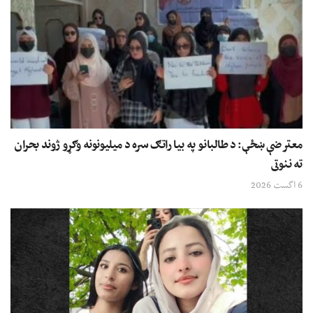
معترضې ښځې: د طالبانو په بیا راتګ سره د میلیونونه وګړو ژوند بحران
ته ننوتی
6 اگست 2026