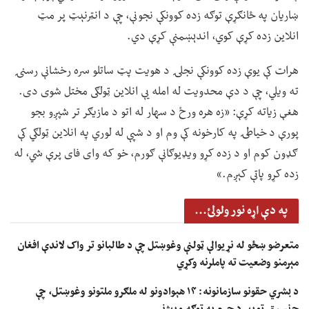
ښاریان په ځانګړې توګه زده کوونکې نجونې، چې د انټرنېټ پر مټ
انلاین زده کړې کوي، اندېښمنې کړې دي.
هرات کې یوې زده کوونکې نجلۍ د هویت پټ ساتلو سره رخشانې رسنۍ
ته ویلي، چې د دې محدویت له امله یې انلاین ټولګی مختل شوی دی.
هغې زیاته کړې: «زه هره ورځ د سهار له اتو د مازیګر تر شپږو بجو
پورې د خیاطۍ په کارخونه کې وم او د شپې له لوري په انلاین ټولګي کې
ګډون کوم او د زده کړو ویډیوګانې ګورم، خو که وای فای پرې شي، له
زده کړو پاتې کېږم.»
په دې اړه نور ولولئ...
متعرضو ښځو له نړیوالې ټولنې وغوښتل چې د طالبانو تر واک لاندې افغان
مېرمنو وضعیت ته پاملرنه وکړي
د بشري حقونو سازمانونه: ۱۴ هېوادونو له ملګرو ملتونو وغوښتل، چې