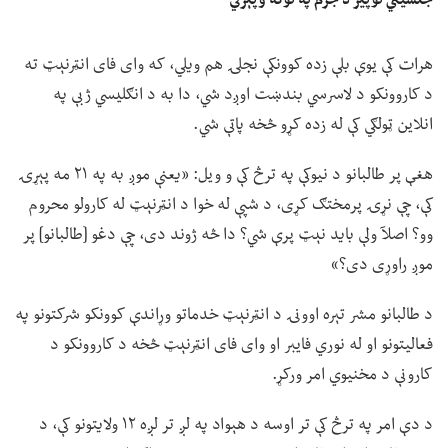
جنسیتي توپير د جرم په توګه وپېژني
هرات کې یوې بلې زده کوونکې نجلۍ هم ویلي، که وای فای انټرنېټ ته
د کاروونکو د لاسرسي بندښت اوږد شي، دا به د انګلیسي ژبې په
انلاین ټولګي کې له زده کړو څخه پاتې شي.
هغې پر طالبانو د نیوکې په ترڅ کې و ویل: «یعنې موږ به په ۲۱ مه پېړۍ
کې، چې نړۍ پرمختګ کړی، د شپې له خوا د انټرنېټ له کارولو محروم
وو؟ اصلآ ولې باید نېټ پرې شي؟ دا څه ژوند دی، چې دغو [طالبانو] پر
موږ راوړی دی؟»
د طالبانو مشر تېره اوونۍ د انټرنېټ خدماتو وړاندې کوونکو شرکتونو په
فعالیتونو او له نوري فایبر او وای فای انټرنېټ څخه د کاروونکو د
کارونې د مخنیوي امر ورکړ.
د دې امر په ترڅ کې تر اوسه د هېواد په لږ تر لږه ۱۲ ولایتونو کې، د