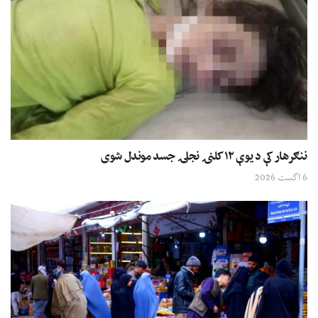
ننګرهار کې د یوې ۱۲ کلنۍ نجلۍ جسد موندل شوی
6 اگست 2026