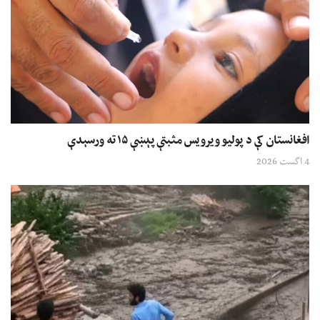
افغانستان کې د پولیو ویرویس مثبتې پېښې ۱۵ ته ورسېدې
4 اگست 2026