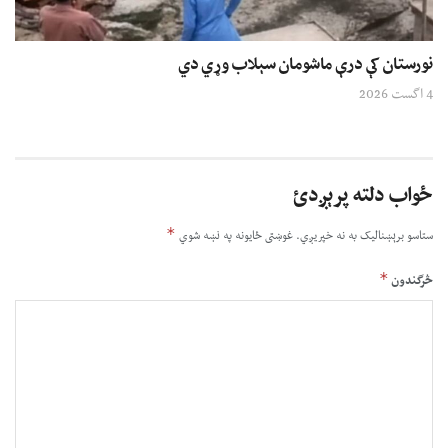
نورستان کې درې ماشومان سېلاب وړي دي
4 اگست 2026
ځواب دلته پرېږدئ
*
ستاسو برېښناليک به نه خپريږي.
غوښتى ځایونه په نښه شوي
*
څرگندون