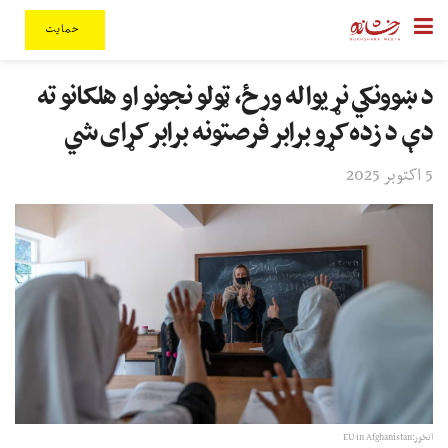
حمایت
د ښوونکي نړیواله ورځ، ټولو نجونو او هلکانو ته
دې د زده کړو برابر فرصتونه برابر کړای شي
5 اکتوبر 2025
انځور:EU in Afghanistan