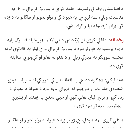
د افغانستان پخواني ولسمشر حامد کرزي د ښوونکي نړیوالې ورځې په
مناسبت ویلي، تمه لري چې په هېواد کې و ټولو نجونو او هلکانو ته د زده
کړو برابر فرصتونه برابر کړای شي.
رخشانه
: ښاغلي کرزي نن (یکشنبې د تلې ۱۳ مه) پر خپله فسبوک پاڼه
د یوه پوسټ په خپرولو سره د ښوونکي نړیوالې ورځ ټولو په ځانګړې توګه
ښځینه ښوونکو ته مبارکي ویلي او د هغو له هڅو او کړاونو یې ستاینه
کړې ده.
هغه لیکلي: «ښکاره ده، چې په افغانستان کې ښوونکي له ستړیا، ستونزو،
اقتصادي فشارونو او سرچینو له کموالي سره سره د هېواد د بچیانو د
زده کړو او تربیې لپاره هڅې کوي او خپلې دندې په ژمنتیا او بشپړې
ریښتینولۍ سره تر سره کوي.«
ښاغلي کرزي تمه ښودلې، چې ژر تر ژره د هېواد د ټولو نجونو او هلکانو