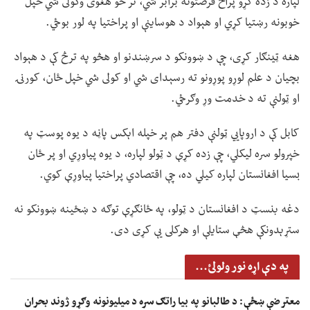
لپاره د زده کړو پراخ فرصتونه برابر شي، تر څو هغوی وکولی شي خپل
خوبونه رښتیا کړي او هېواد د هوساینې او پراختیا په لور بوځي.
هغه ټینګار کړی، چې د ښوونکو د سرښندنو او هڅو په ترڅ کې د هېواد
بچیان د علم لوړو پوړونو ته رسېدای شي او کولی شي خپل ځان، کورنۍ
او ټولنې ته د خدمت وړ وګرځي.
کابل کې د اروپايي ټولنې دفتر هم پر خپله اېکس پاڼه د یوه پوسټ په
خپرولو سره لیکلي، چې زده کړې د ټولو لپاره، د یوه پیاوړي او پر ځان
بسیا افغانستان لپاره کیلي ده، چې اقتصادي پراختیا پیاوړې کوي.
دغه بنسټ د افغانستان د ټولو، په ځانګړې توګه د ښځینه ښوونکو نه
ستړېدونکې هڅې ستایلې او هرکلی یې کړی دی.
په دې اړه نور ولولئ...
معترضې ښځې: د طالبانو په بیا راتګ سره د میلیونونه وګړو ژوند بحران