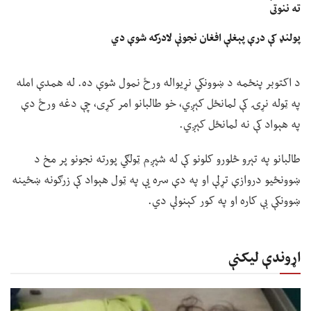
ته ننوتی
پولنډ کې درې پېغلې افغان نجونې لادرکه شوې دي
د اکتوبر پنځمه د ښوونکي نړیواله ورځ نمول شوې ده. له همدې امله
په ټوله نړۍ کې لمانځل کېږي، خو طالبانو امر کړی، چې دغه ورځ دې
په هېواد کې نه لمانځل کېږي.
طالبانو په تېرو څلورو کلونو کې له شپږم ټولګي پورته نجونو پر مخ د
ښوونځیو دروازې تړلې او په دې سره یې په ټول هېواد کې زرګونه ښځینه
ښوونکې بې کاره او په کور کېنولې دي.
اړوندې لیکنې