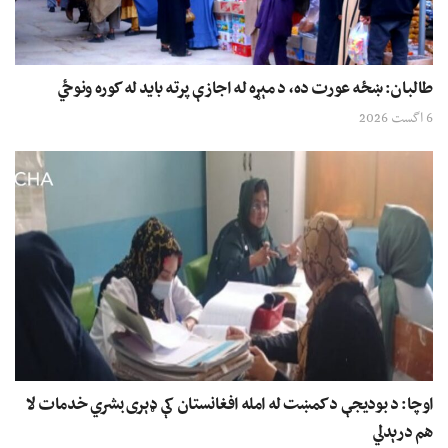
طالبان: ښځه عورت ده، د مېړه له اجازې پرته باید له کوره ونوځي
6 اگست 2026
اوچا: د بودیجې د کمښت له امله افغانستان کې ډېری بشري خدمات لا
هم درېدلي