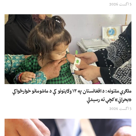
5 اگست 2026
ملګري ملتونه: د افغانستان په ۱۲ ولایتونو کې د ماشومانو خوارځواکي
«بحراني» کچې ته رسېدلې
5 اگست 2026