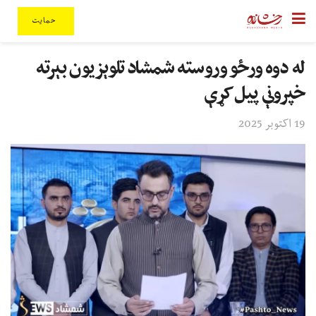
حمایت
له دوه ورځو وروسته شمشاد تلوېزیون بېرته
خپرونې پیل کړې
19 اکتوبر 2025