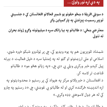
په دې اړه نور ولولئ...
د سویلي افریقا د ښځو حقونو یو شمېر فعالانو افغانستان کې د جنسیتي
توپیر رسمیت پېزندنې په پار کمپاین وکړ
معترضې ښځې: د طالبانو په بیا راتګ سره د میلیونونه وګړو ژوند بحران
ته ننوتی
شمشاد تلوېزیون هم په یوه ویډیو کې، چې پر ټولنیزو شبکو خپره شوې،
اسلامي او ملي ارزښتونو او ګټو ته په ژمنتیا سره د خپل فعالیت د بېرته
پیل کېدو خبر ورکړی ویلي یې دي چې، «په زیاتو هڅو مو» د طالبانو
قناعت تر لاسه کړ.
د افغانستان د خبریالانو مرکز په هېواد کې پر رسنیو د محدودیتونو په
اړه اندېښنه څرګنده کړې او له طالبانو یې غوښتي، چې «د رسنیو په چارو
کې له هر ډول لاسوهنې ډډه وکړي.»
د طالبانو ډلې د خپلې څلور کلنې واکمنۍ په موده کې، د پراخو