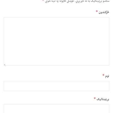
*
ستاسو برېښناليک به نه خپريږي.
غوښتى ځایونه په نښه شوي
*
څرگندون
*
نوم
*
بریښنالیک