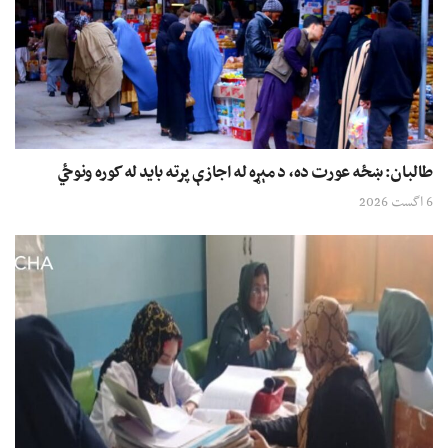
طالبان: ښځه عورت ده، د مېړه له اجازې پرته باید له کوره ونوځي
6 اگست 2026