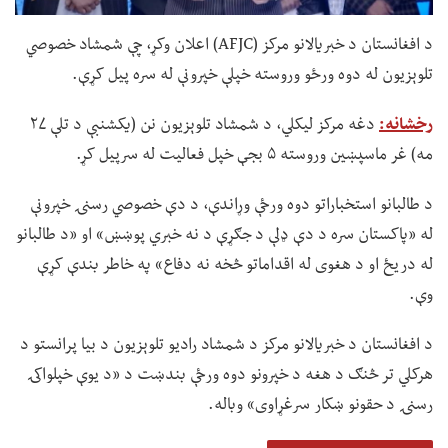
د افغانستان د خبریالانو مرکز (AFJC) اعلان وکړ، چې شمشاد خصوصي
تلوېزیون له دوه ورځو وروسته خپلې خپرونې له سره پیل کړې.
رخشانه:
دغه مرکز لیکلي، د شمشاد تلوېزیون نن (یکشنبې د تلې ۲۷
مه) غر ماسپښین وروسته ۵ بجې خپل فعالیت له سرپیل کړ.
د طالبانو استخباراتو دوه ورځې وړاندې، د دې خصوصي رسنۍ خپرونې
له «پاکستان سره د دې ډلې د جګړې د نه خبري پوښښ» او «د طالبانو
له دریځ او د هغوی له اقداماتو څخه نه دفاع» په خاطر بندې کړې
وې.
د افغانستان د خبریالانو مرکز د شمشاد رادیو تلوېزیون د بیا پرانستو د
هرکلي تر څنګ د هغه د خپرونو دوه ورځې بندښت د «د یوې خپلواکۍ
رسنۍ د حقونو ښکار سرغړاوی» وباله.