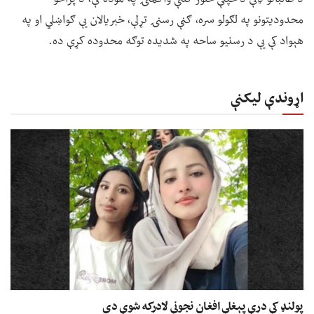
محدودیتونو په لګولو سره، ګڼې رسنۍ تړلې، خبریالان یې ګواښلي او په
هېواد کې یې د رسنیو ساحه په شدیده توګه محدوده کړې ده.
اړوندې لیکنې
پولنډ کې درې پېغلې افغان نجونې لادرکه شوې دي