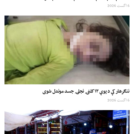
6 اگست 2026
ننګرهار کې د یوې ۱۲ کلنۍ نجلۍ جسد موندل شوی
6 اگست 2026