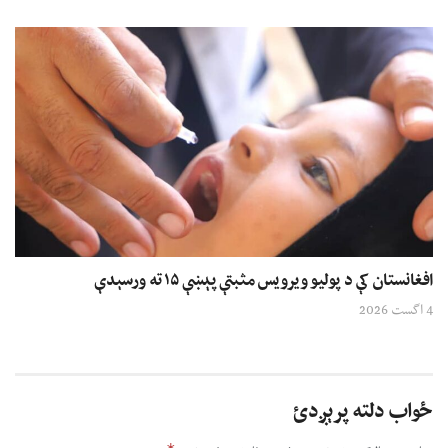
افغانستان کې د پولیو ویرویس مثبتې پېښې ۱۵ ته ورسېدې
4 اگست 2026
ځواب دلته پرېږدئ