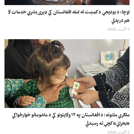
اوچا: د بودیجې د کمښت له امله افغانستان کې ډېری بشري خدمات لا
هم درېدلي
5 اگست 2026
ملګري ملتونه: د افغانستان په ۱۲ ولایتونو کې د ماشومانو خوارځواکي
«بحراني» کچې ته رسېدلې
5 اگست 2026