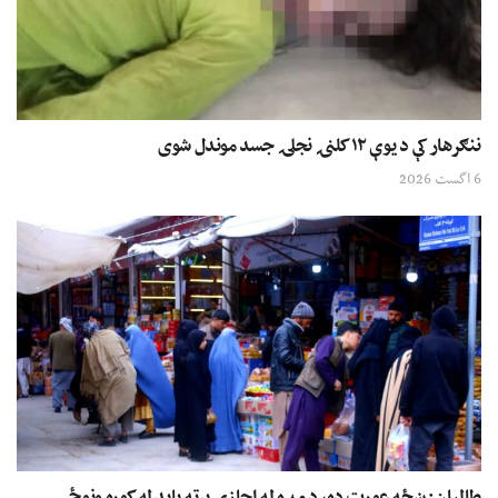
ننګرهار کې د یوې ۱۲ کلنۍ نجلۍ جسد موندل شوی
6 اگست 2026