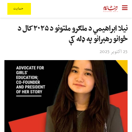
حمایت
نیلا ابراهیمي د ملګرو ملتونو د ۲۰۲۵ کال د
ځوانو رهبرانو په ډله کې
25 اکتوبر 2025