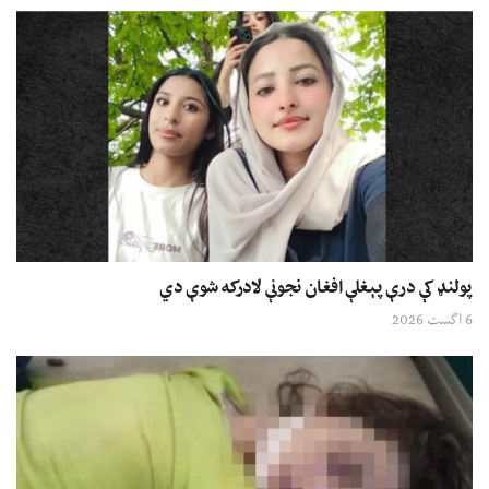
پولنډ کې درې پېغلې افغان نجونې لادرکه شوې دي
6 اگست 2026