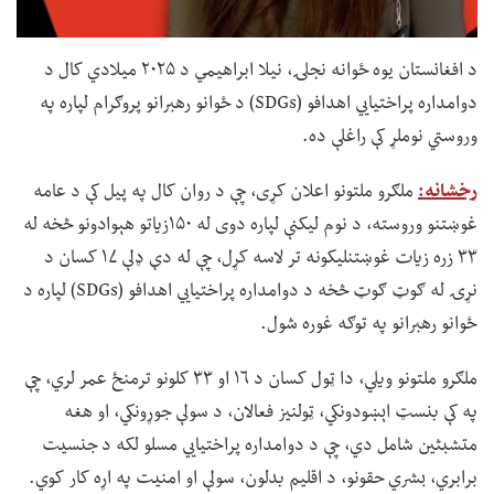
د افغانستان یوه ځوانه نجلۍ، نیلا ابراهیمي د ۲۰۲۵ میلادي کال د
دوامداره پراختیايي اهدافو (SDGs) د ځوانو رهبرانو پروګرام لپاره په
وروستي نوملړ کې راغلې ده.
رخشانه:
ملګرو ملتونو اعلان کړی، چې د روان کال په پیل کې د عامه
غوښتنو وروسته، د نوم لیکنې لپاره دوی له ۱۵۰زیاتو هېوادونو څخه له
۳۳ زره زیات غوښتنلیکونه تر لاسه کړل، چې له دې ډلې ۱۷ کسان د
نړۍ له ګوټ ګوټ څخه د دوامداره پراختیايي اهدافو (SDGs) لپاره د
ځوانو رهبرانو په توګه غوره شول.
ملګرو ملتونو ویلي، دا ټول کسان د ۱۶ او ۳۳ کلونو ترمنځ عمر لري، چې
په کې بنسټ اېښودونکي، ټولنیز فعالان، د سولې جوړونکي، او هغه
متشبثین شامل دي، چې د دوامداره پراختیايي مسلو لکه د جنسیت
برابري، بشري حقونو، د اقلیم بدلون، سولې او امنیت په اړه کار کوي.