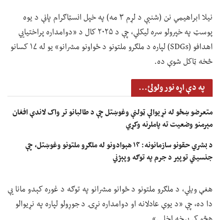
نیلا ابراهیمي نن (شنبې د لړم ۳ مه) په خپل انسټاګرام پاڼې د یوه
پوسټ په خپرولو سره لیکلي، چې د ۲۰۲۵ کال د «دوامداره پراختیايي
اهدافو (SDGs) لپاره د ملګرو ملتونو د ځواونو مشرانو» یو له ۱۷ کسانو
څخه ټاکل شوې ده.
په دې اړه نور ولولئ...
متعرضو ښځو له نړیوالې ټولنې وغوښتل چې د طالبانو تر واک لاندې افغان
مېرمنو وضعیت ته پاملرنه وکړي
د بشري حقونو سازمانونه: ۱۴ هېوادونو له ملګرو ملتونو وغوښتل، چې
جنسیتي توپير د جرم په توګه وپېژني
هغې ویلي، د ملګرو ملتونو د ځوانو مشرانو په توګه د غوره کېدو مانا یې
دا ده، چې «د یوې عادلانه او دوامداره نړۍ د جوړولو لپاره په نړیوالو
هڅو کې برخه اخلي.»