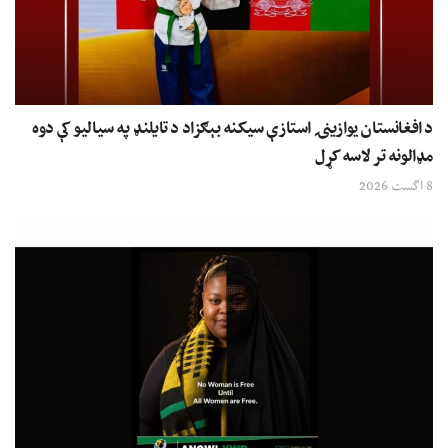
د افغانستان یوازینۍ استازې سیکنه بېګزاد د تایلنډ په سیالیو کې دوه
مډالونه تر لاسه کړل
8 اگست 2026