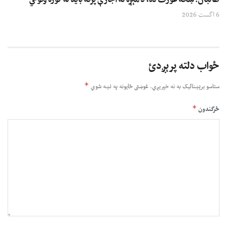
طالبان: ښځه عورت ده، د مېړه له اجازې پرته باید له کوره ونوځي
6 اگست 2026
ځواب دلته پرېږدئ
*
ستاسو برېښناليک به نه خپريږي.
غوښتى ځایونه په نښه شوي
*
څرگندون