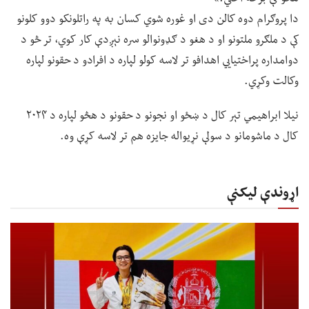
دا پروګرام دوه کالن دی او غوره شوي کسان به په راتلونکو دوو کلونو
کې د ملګرو ملتونو او د هغو د ګډونوالو سره نېږدې کار کوي، تر څو د
دوامداره پراختیايي اهدافو تر لاسه کولو لپاره د افرادو د حقونو لپاره
وکالت وکړي.
نیلا ابراهیمي تېر کال د ښځو او نجونو د حقونو د هڅو لپاره د ۲۰۲۴
کال د ماشومانو د سولې نړیواله جایزه هم تر لاسه کړې وه.
اړوندې لیکنې