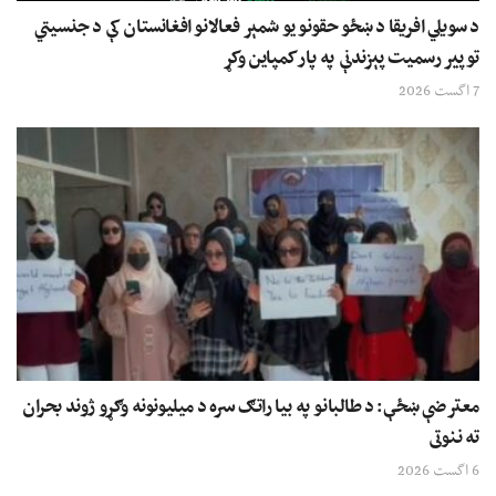
د سویلي افریقا د ښځو حقونو یو شمېر فعالانو افغانستان کې د جنسیتي
توپیر رسمیت پېزندنې په پار کمپاین وکړ
7 اگست 2026
معترضې ښځې: د طالبانو په بیا راتګ سره د میلیونونه وګړو ژوند بحران
ته ننوتی
6 اگست 2026