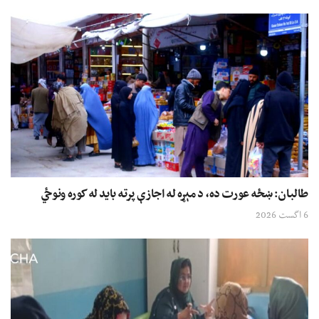
طالبان: ښځه عورت ده، د مېړه له اجازې پرته باید له کوره ونوځي
6 اگست 2026