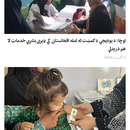
اوچا: د بودیجې د کمښت له امله افغانستان کې ډېری بشري خدمات لا
هم درېدلي
5 اگست 2026