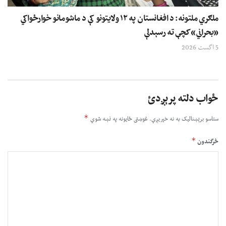
ملګري ملتونه: د افغانستان په ۱۲ ولایتونو کې د ماشومانو خوارځواکي
«بحراني» کچې ته رسېدلې
5 اگست 2026
ځواب دلته پرېږدئ
*
ستاسو برېښناليک به نه خپريږي.
غوښتى ځایونه په نښه شوي
*
څرگندون