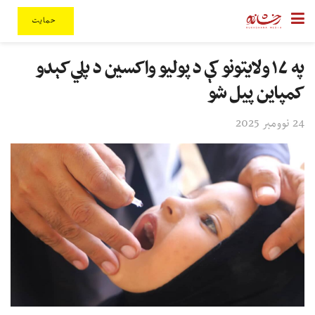
حمایت
په ۱۷ ولایتونو کې د پولیو واکسین د پلي کېدو
کمپاین پیل شو
24 نوومبر 2025