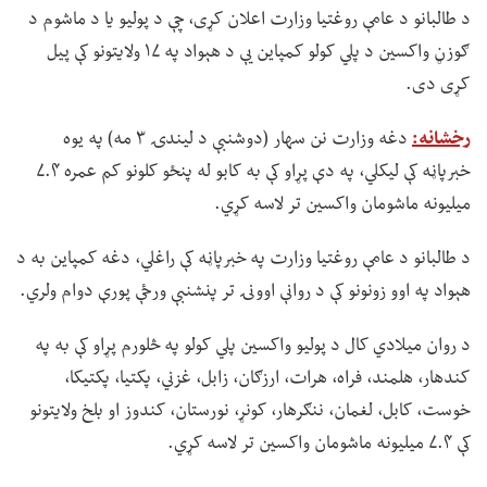
د طالبانو د عامې روغتیا وزارت اعلان کړی، چې د پولیو یا د ماشوم د
ګوزڼ واکسین د پلي کولو کمپاین یې د هېواد په ۱۷ ولایتونو کې پیل
کړی دی.
رخشانه:
دغه وزارت نن سهار (دوشنبې د لیندۍ ۳ مه) په یوه
خبرپاڼه کې لیکلي، په دې پړاو کې به کابو له پنځو کلونو کم عمره ۷.۴
میلیونه ماشومان واکسین تر لاسه کړي.
د طالبانو د عامې روغتیا وزارت په خبرپاڼه کې راغلي، دغه کمپاین به د
هېواد په اوو زونونو کې د روانې اوونۍ تر پنشنبې ورځې پورې دوام ولري.
د روان میلادي کال د پولیو واکسین پلي کولو په څلورم پړاو کې به په
کندهار، هلمند، فراه، هرات، ارزګان، زابل، غزني، پکتیا، پکتیکا،
خوست، کابل، لغمان، ننګرهار، کونړ، نورستان، کندوز او بلخ ولایتونو
کې ۷.۴ میلیونه ماشومان واکسین تر لاسه کړي.