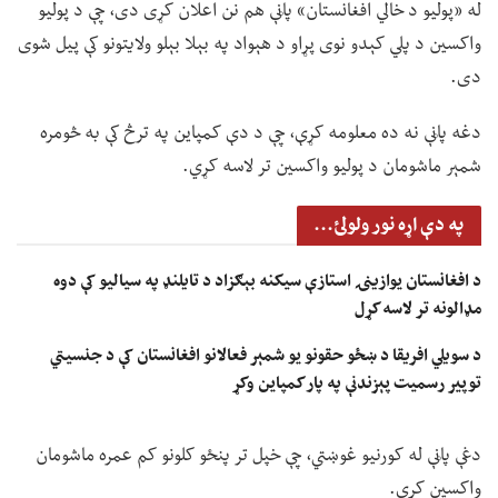
له «پولیو د خالي افغانستان» پاڼې هم نن اعلان کړی دی، چې د پولیو
واکسین د پلي کېدو نوی پړاو د هېواد په بېلا بېلو ولایتونو کې پیل شوی
دی.
‏دغه پاڼې نه ده معلومه کړې، چې د دې کمپاین په ترڅ کې به څومره
شمېر ماشومان د پولیو واکسین تر لاسه کړي.
په دې اړه نور ولولئ...
د افغانستان یوازینۍ استازې سیکنه بېګزاد د تایلنډ په سیالیو کې دوه
مډالونه تر لاسه کړل
د سویلي افریقا د ښځو حقونو یو شمېر فعالانو افغانستان کې د جنسیتي
توپیر رسمیت پېزندنې په پار کمپاین وکړ
دغې پاڼې له کورنیو غوښتي، چې خپل تر پنځو کلونو کم عمره ماشومان
واکسین کړي.