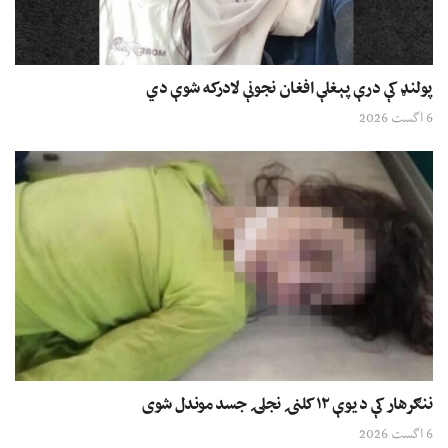
پولنډ کې درې پېغلې افغان نجونې لادرکه شوې دي
6 اگست 2026
ننګرهار کې د یوې ۱۲ کلنۍ نجلۍ جسد موندل شوی
6 اگست 2026