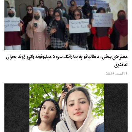
معترضې ښځې: د طالبانو په بیا راتګ سره د میلیونونه وګړو ژوند بحران
ته ننوتی
6 اگست 2026