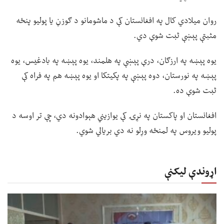
روان میلادي کال په افغانستان کې د ماشومانو د ګوزڼ یا پولیو پنځه
مثبتې پېښې ثبت شوې دي.
یوه پېښه په ارزګان، درې پېښې په هلمند، یوه پېښه په بادغیس، یوه
پېښه په نورستان، دوه پېښې په پکیتکا او یوه پېښه هم په فراه کې
ثبت شوې ده.
افغانستان او پاکستان په نړۍ کې یوازیني هېوادونه دي، چې تر اوسه د
پولیو ویروس په لمنځه وړلو نه دي بریالي شوي.
اړوندې لیکنې