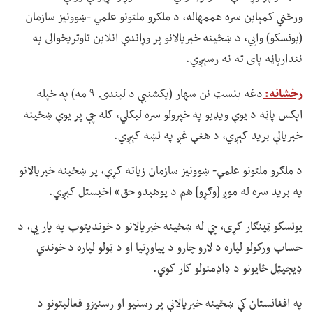
ورځني کمپاین سره هممهاله، د ملګرو ملتونو علمي -ښوونیز سازمان
(یونسکو) وايي، د ښځینه خبریالانو پر وړاندې انلاین تاوتریخوالی په
نندارپاڼه پای ته نه رسېږي.
رخشانه:
دغه بنسټ نن سهار (یکشنبې د لیندۍ ۹ مه) په خپله
اېکس پاڼه د یوې ویډیو په خپرولو سره لیکلي، کله چې پر یوې ښځینه
خبریالې برید کېږي، د هغې غږ په نښه کېږي.
د ملګرو ملتونو علمي- ښوونیز سازمان زیاته کړې، پر ښځینه خبریالانو
په برید سره له موږ [وګړو] هم د پوهېدو حق» اخیستل کېږي.
یونسکو ټینګار کړی، چې له ښځینه خبریالانو د خوندیتوب په پار یې، د
حساب ورکولو لپاره د لارو چارو د پیاوړتیا او د ټولو لپاره د خوندي
ډیجیټل ځایونو د ډاډمنولو کار کوي.
په افغانستان کې ښځینه خبریالانې پر رسنیو او رسنیزو فعالیتونو د