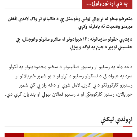
په دې اړه نور ولولئ...
متعرضو ښځو له نړیوالې ټولنې وغوښتل چې د طالبانو تر واک لاندې افغان
مېرمنو وضعیت ته پاملرنه وکړي
د بشري حقونو سازمانونه: ۱۴ هېوادونو له ملګرو ملتونو وغوښتل، چې
جنسیتي توپير د جرم په توګه وپېژني
دغه ډله په رسنیو او رسنیزو فعالیتونو د سختو محدودیتونو په لګولو
سره په هېواد کې د لسګونو رسنیو د تړلو او د یو شمېر خبریالانو او
رسنیزو کارکوونکو د بې کارۍ لامل شوې او دغه راز یې ګڼ شمېر
خبریالان، رسنیز کارکوونکي او د رسنیو فعالان نیولي او بندیان کړي دي.
اړوندې لیکنې