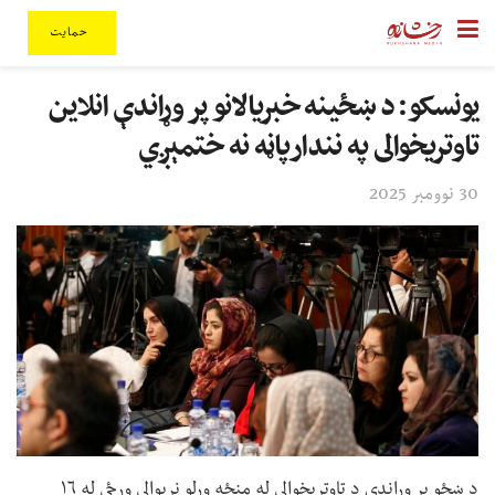
حمایت
یونسکو: د ښځینه خبریالانو پر وړاندې انلاین
تاوتریخوالی په نندارپاڼه نه ختمېږي
30 نوومبر 2025
د ښځو پر وړاندې د تاوتریخوالي له منځه وړلو نړیوالې ورځې له ۱۶