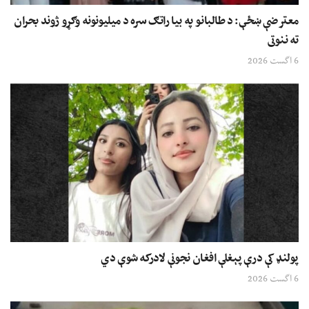
معترضې ښځې: د طالبانو په بیا راتګ سره د میلیونونه وګړو ژوند بحران
ته ننوتی
6 اگست 2026
پولنډ کې درې پېغلې افغان نجونې لادرکه شوې دي
6 اگست 2026