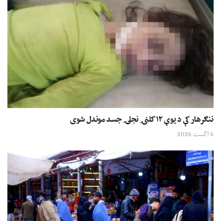
ننګرهار کې د یوې ۱۲ کلنۍ نجلۍ جسد موندل شوی
6 اگست 2026