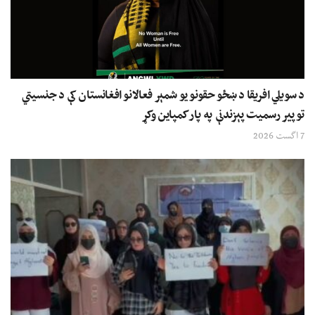
د سویلي افریقا د ښځو حقونو یو شمېر فعالانو افغانستان کې د جنسیتي
توپیر رسمیت پېزندنې په پار کمپاین وکړ
7 اگست 2026