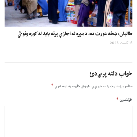
طالبان: ښځه عورت ده، د مېړه له اجازې پرته باید له کوره ونوځي
6 اگست 2026
ځواب دلته پرېږدئ
*
ستاسو برېښناليک به نه خپريږي.
غوښتى ځایونه په نښه شوي
*
څرگندون