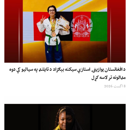
د افغانستان یوازینۍ استازې سیکنه بېګزاد د تایلنډ په سیالیو کې دوه
مډالونه تر لاسه کړل
8 اگست 2026