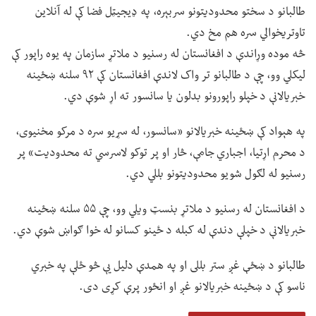
طالبانو د سختو محدودیتونو سربېره، په ډیجیټل فضا کې له آنلاین
تاوتریخوالي سره هم مخ دي.
څه موده وړاندې د افغانستان له رسنیو د ملاتړ سازمان په یوه راپور کې
لیکلي وو، چې د طالبانو تر واک لاندې افغانستان کې ۹۲ سلنه ښځینه
خبریالانې د خپلو راپورونو بدلون یا سانسور ته اړ شوې دي.
په هېواد کې ښځینه خبریالانو «سانسور، له سړیو سره د مرکو مخنیوی،
د محرم اړتیا، اجباري جامې، څار او پر توکو لاسرسي ته محدودیت» پر
رسنیو له لګول شویو محدودیتونو بللي دي.
د افغانستان له رسنیو د ملاتړ بنسټ ویلي وو، چې ۵۵ سلنه ښځینه
خبریالانې د خپلې دندې له کبله د ځینو کسانو له خوا ګواښ شوې دي.
طالبانو د ښځې غږ ستر بللی او په همدې دلیل یې څو ځلې په خبري
ناسو کې د ښځینه خبریالانو غږ او انځور پرې کړی دی.