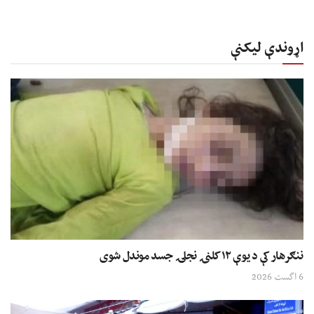
اړوندې لیکنې
ننګرهار کې د یوې ۱۲ کلنۍ نجلۍ جسد موندل شوی
6 اگست 2026