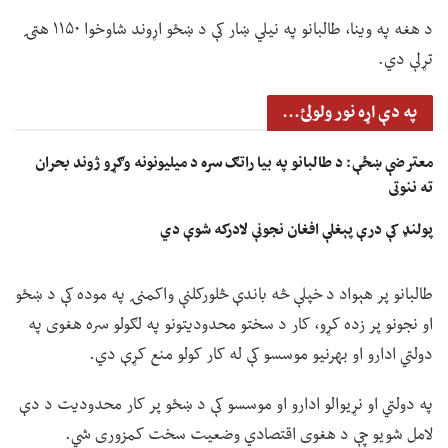
د هغه په وینا، طالبانو په نیلي ښار کې د ښځو اړوند شاوخوا ۱۱۵۰ هټۍ
تړلې دي.
په دې اړه نور ولولئ...
معترضې ښځې: د طالبانو په بیا راتګ سره د میلیونونه وګړو ژوند بحران
ته ننوتی
پولنډ کې درې پېغلې افغان نجونې لادرکه شوې دي
طالبانو پر هېواد د خپلې څه باندې څلورکلنې واکمنۍ په موده کې د ښځو
او نجونو پر زده کړو، کار د سختو محدودیتونو په لګولو سره هغوی په
دولتي ادارو او بهرنیو موسسو کې له کار کولو منع کړې دي.
په دولتي او نړیوالو ادارو او موسسو کې د ښځو پر کار محدودیت د دې
لامل شویو چې د هغوی اقتصادي وضعیت سخت کمزوری شي.