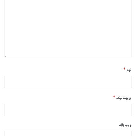
*
نوم
*
بریښنالیک
ویب پاڼه