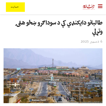
حمایت
طالبانو دایکنډي کې د سوداګرو ښځو هټۍ
وتړلې
6 دسمبر 2025