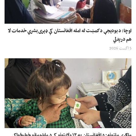
اوچا: د بودیجې د کمښت له امله افغانستان کې ډېری بشري خدمات لا
هم درېدلي
5 اگست 2026
ملګري ملتونه: د افغانستان په ۱۲ ولایتونو کې د ماشومانو خوارځواکي