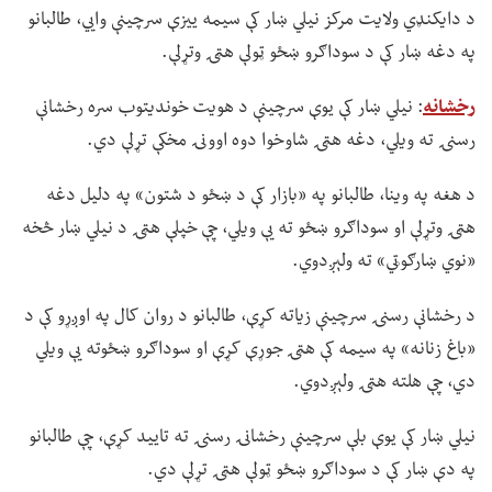
د دایکنډي ولایت مرکز نیلي ښار کې سیمه ییزې سرچینې وايي، طالبانو
په دغه ښار کې د سوداګرو ښځو ټولې هټۍ وتړلې.
رخشانه
: نیلي ښار کې یوې سرچینې د هویت خوندیتوب سره رخشانې
رسنۍ ته ویلي، دغه هټۍ شاوخوا دوه اوونۍ مخکې تړلې دي.
د هغه په وینا، طالبانو په «بازار کې د ښځو د شتون» په دلیل دغه
هټۍ وتړلې او سوداګرو ښځو ته یې ویلي، چې خپلې هټۍ د نیلي ښار څخه
«نوي ښارګوټي» ته ولېږدوي.
د رخشانې رسنۍ سرچینې زیاته کړې، طالبانو د روان کال په اوږړو کې د
«باغ زنانه» په سیمه کې هټۍ جوړې کړې او سوداګرو ښځوته یې ویلي
دي، چې هلته هټۍ ولېږدوي.
نیلي ښار کې یوې بلې سرچینې رخشانۍ رسنۍ ته تایید کړې، چې طالبانو
په دې ښار کې د سوداګرو ښځو ټولې هټۍ تړلې دي.