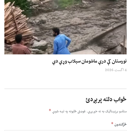
نورستان کې درې ماشومان سېلاب وړي دي
4 اگست 2026
ځواب دلته پرېږدئ
*
ستاسو برېښناليک به نه خپريږي.
غوښتى ځایونه په نښه شوي
*
څرگندون