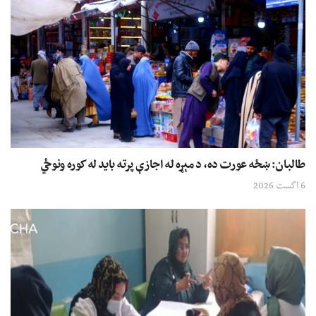
طالبان: ښځه عورت ده، د مېړه له اجازې پرته باید له کوره ونوځي
6 اگست 2026