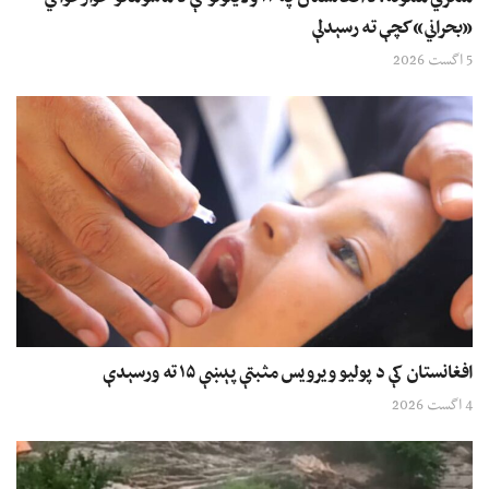
«بحراني» کچې ته رسېدلې
5 اگست 2026
افغانستان کې د پولیو ویرویس مثبتې پېښې ۱۵ ته ورسېدې
4 اگست 2026