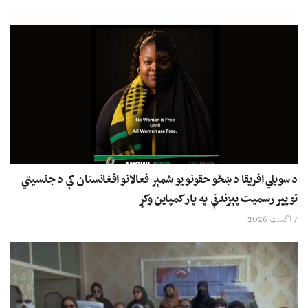
د سویلي افریقا د ښځو حقونو یو شمېر فعالانو افغانستان کې د جنسیتي
توپیر رسمیت پېزندنې په پار کمپاین وکړ
7 اگست 2026