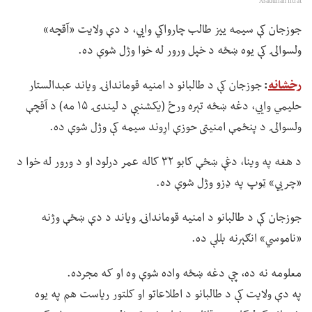
Asadullah fitrat
جوزجان کې سیمه ییز طالب چارواکي وايي، د دې ولایت «آقچه»
ولسوالۍ کې یوه ښځه د خپل ورور له خوا وژل شوې ده.
رخشانه
:
جوزجان کې د طالبانو د امنیه قوماندانۍ ویاند عبدالستار
حلیمي وايي، دغه ښځه تېره ورځ (یکشنبې د لیندۍ ۱۵ مه) د آقچې
ولسوالۍ د پنځمې امنیتی حوزې اړوند سیمه کې وژل شوې ده.
د هغه په وینا، دغې ښځې کابو ۳۲ کاله عمر درلود او د ورور له خوا د
«چريي» ټوپ په ډزو وژل شوې ده.
جوزجان کې د طالبانو د امنیه قوماندانۍ ویاند د دې ښځې وژنه
«ناموسي» انګېرنه بللې ده.
معلومه نه ده، چې دغه ښځه واده شوې وه او که مجرده.
په دې ولایت کې د طالبانو د اطلاعاتو او کلتور ریاست هم په یوه