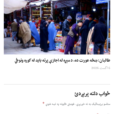
طالبان: ښځه عورت ده، د مېړه له اجازې پرته باید له کوره ونوځي
6 اگست 2026
ځواب دلته پرېږدئ
*
ستاسو برېښناليک به نه خپريږي.
غوښتى ځایونه په نښه شوي