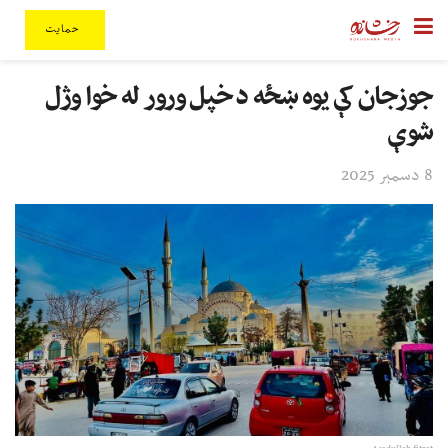
حمایت
جوزجان کې یوه ښځه د خپل ورور له خوا وژل
شوې
8 دسمبر 2025