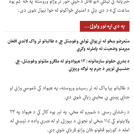
خبرپاڼه کې لیکلي «یو قاتل د خپلې خور تر وژلو وروسته په څه کم یوه
ساعت کې» د دې ډلې د امنیتي ځواکونو له خوا نیول شوی دی.
په دې اړه نور ولولئ...
متعرضو ښځو له نړیوالې ټولنې وغوښتل چې د طالبانو تر واک لاندې افغان
مېرمنو وضعیت ته پاملرنه وکړي
د بشري حقونو سازمانونه: ۱۴ هېوادونو له ملګرو ملتونو وغوښتل، چې
جنسیتي توپير د جرم په توګه وپېژني
د طالبانو بیا واک ته تر رسېدو وروسته، په هېواد کې ناموسي وژنې او
جنايي پېښې بې مخینې زیاتې شوې دي.
د رخشانې رسنۍ د شمېرو له مخې، په تېر یوه کال کې د هېواد په ۲۳
ولایتونو کې ۱۱۷ ښځې او نجونې د بېوزلۍ او له جبري واده د تېښتې له
امله د کورنیو قتلونو ځان وژنو قرباني شوې دي.