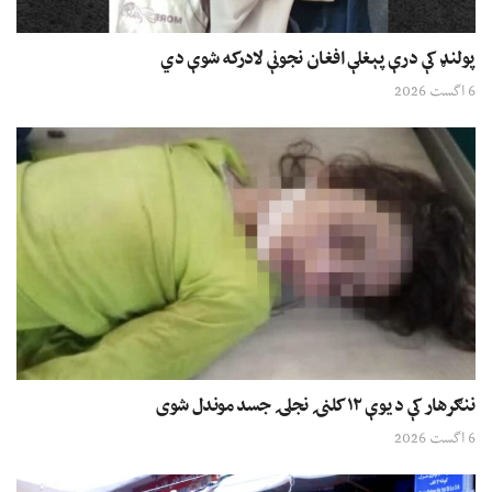
پولنډ کې درې پېغلې افغان نجونې لادرکه شوې دي
6 اگست 2026
ننګرهار کې د یوې ۱۲ کلنۍ نجلۍ جسد موندل شوی
6 اگست 2026