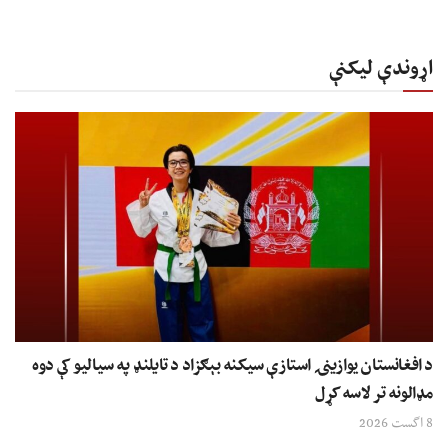
اړوندې لیکنې
د افغانستان یوازینۍ استازې سیکنه بېګزاد د تایلنډ په سیالیو کې دوه
مډالونه تر لاسه کړل
8 اگست 2026