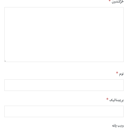
*
څرگندون
*
نوم
*
بریښنالیک
ویب پاڼه