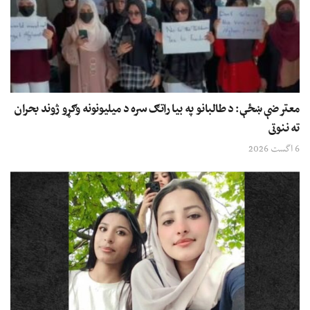
معترضې ښځې: د طالبانو په بیا راتګ سره د میلیونونه وګړو ژوند بحران
ته ننوتی
6 اگست 2026