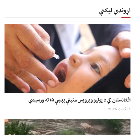
اړوندې لیکنې
افغانستان کې د پولیو ویرویس مثبتې پېښې ۱۵ ته ورسېدې
4 اگست 2026