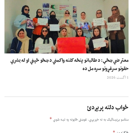
معترضې ښځې: د طالبانو پنځه کلنه واکمني د ښځو ځپنې او له بشري
حقونو سرغړونو سره مل ده
1 اگست 2026
ځواب دلته پرېږدئ
*
ستاسو برېښناليک به نه خپريږي.
غوښتى ځایونه په نښه شوي
*