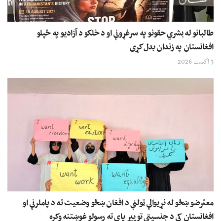
طالبانو له بشري حقونو په سرغړونې او د خلکو د آزادیو په ځپلو
افغانستان په زندان بدل کړی
3 اگست 2026
معترضو ښځو له نړیوالې ټولنې د افغان ښځو وضعیت ته د پاملرنې او
افغانستان کې د جنسیتي توپیر پای ته رسولو غوښتنه وکړه