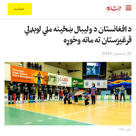
حمایت
د افغانستان د ولیبال ښځینه ملي لوبډلې
قرغیزستان ته ماته وخوړه
21 دسمبر 2025
انځور: CAVA