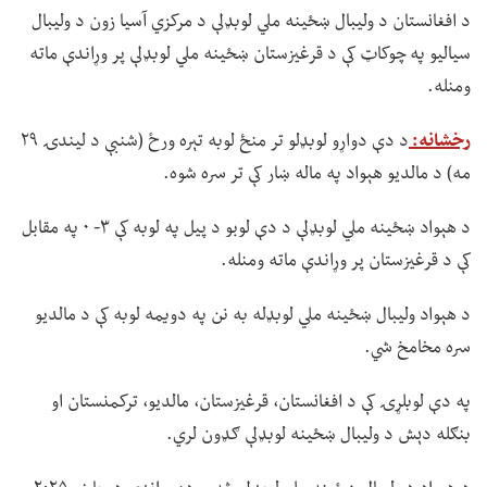
د افغانستان د ولیبال ښځینه ملي لوبډلې د مرکزي آسیا زون د ولیبال
سیالیو په چوکاټ کې د قرغیزستان ښځینه ملي لوبډلې پر وړاندې ماته
ومنله.
رخشانه:
د دې دواړو لوبډلو تر منځ لوبه تېره ورځ (شنبې د لیندۍ ۲۹
مه) د مالدیو هېواد په ماله ښار کې تر سره شوه.
د هېواد ښځینه ملي لوبډلې د دې لوبو د پیل په لوبه کې ۳- ۰ په مقابل
کې د قرغیزستان پر وړاندې ماته ومنله.
د هېواد ولیبال ښځینه ملي لوبډله به نن په دویمه لوبه کې د مالدیو
سره مخامخ شي.
په دې لوبلړۍ کې د افغانستان، قرغیزستان، مالدیو، ترکمنستان او
بنګله دېش د ولیبال ښځینه لوبډلې ګډون لري.