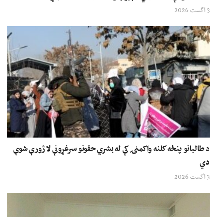
3 اگست 2026
د طالبانو پنځه کلنه واکمنۍ کې له بشري حقونو سرغړونې لا ژورې شوې
دي
3 اگست 2026