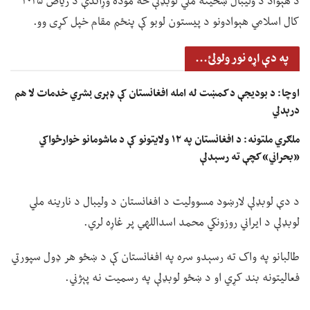
د هېواد د ولیبال ښځینه ملي لوبډلې څه موده وړاندې د ریاض ۲۰۲۵
کال اسلامي هېوادونو د پیستون لوبو کې پنځم مقام خپل کړی وو.
په دې اړه نور ولولئ...
اوچا: د بودیجې د کمښت له امله افغانستان کې ډېری بشري خدمات لا هم
درېدلي
ملګري ملتونه: د افغانستان په ۱۲ ولایتونو کې د ماشومانو خوارځواکي
«بحراني» کچې ته رسېدلې
د دې لوبډلې لارښود مسوولیت د افغانستان د ولیبال د نارینه ملي
لوبډلې د ایراني روزونکي محمد اسداللهي پر غاړه لري.
طالبانو په واک ته رسېدو سره په افغانستان کې د ښځو هر ډول سپورتي
فعالیتونه بند کړي او د ښځو لوبډلې په رسمیت نه پېژني.