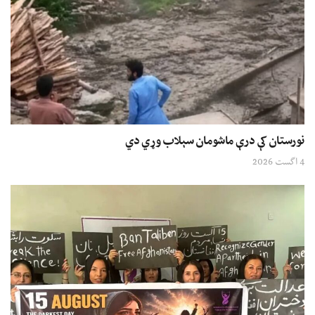
نورستان کې درې ماشومان سېلاب وړي دي
4 اگست 2026