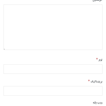
څرگندون
*
نوم
*
بریښنالیک
ویب پاڼه