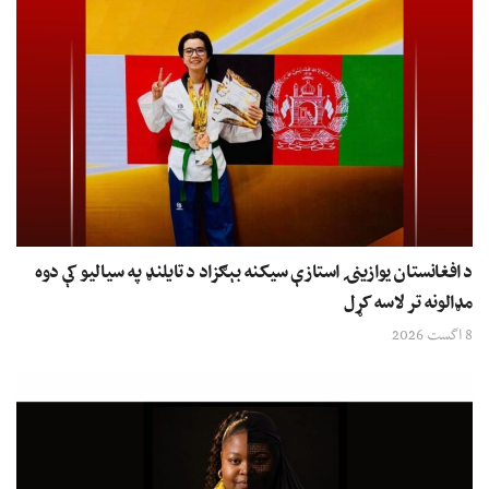
د افغانستان یوازینۍ استازې سیکنه بېګزاد د تایلنډ په سیالیو کې دوه
مډالونه تر لاسه کړل
8 اگست 2026