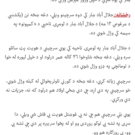
ښار کې یوه سړي د خپل ورور مېرمن وژلې ده.
رخشانه:
جلال آباد ښار کې دوه سرچینو ویلي، دغه ښځه نن (یکشنبې
د مرغومي ۱۴ مه) د جلال آباد ښار د لومړۍ ناحیې د «کمپونو» په
سیمه کې وژل شوې ده.
د جلال آباد ښار په لومړۍ ناحیه کې یوې سرچینې د هویت پټ ساتلو
سره ویلي، دغه ښځه شاوخوا ۳۶ کاله عمر درلود او د خپل لېوره له خوا
د تومانچې په ډزو وژل شوې ده.
سرچینې زیاته کړې، دغه ښځه د کورني تاوتریخوالي له کبله وژل شوې،
خو سرچینې په دې اړه، چې دې ښځې اولاد هم درلود که نه، جزیات نه
دي ورکړي.
یوې بلې سرچینې هم چې نه یې غوښتل هویت یې فاش شي ویلي، دا
سړی په نشه يي توکو روږدی وو او له پځوا سربېره پر دې چې نشه يي
وو، بې روزګاره هم وو.