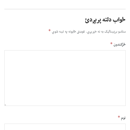
ځواب دلته پرېږدئ
*
ستاسو برېښناليک به نه خپريږي.
غوښتى ځایونه په نښه شوي
*
څرگندون
*
نوم