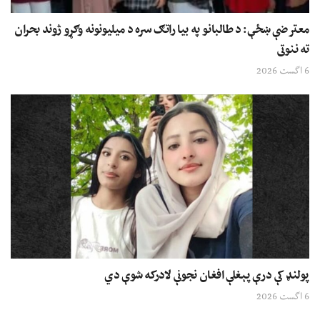
معترضې ښځې: د طالبانو په بیا راتګ سره د میلیونونه وګړو ژوند بحران
ته ننوتی
6 اگست 2026
پولنډ کې درې پېغلې افغان نجونې لادرکه شوې دي
6 اگست 2026