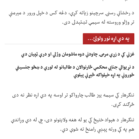
د رخشانې رسنۍ سرچینو زیاته کړې، دغه کس د خپل ورور د مېرمنې
تر وژلو وروسته له سیمې تښتېدلی دی.
په دې اړه نور ولولئ...
غزني کې د زړې مرمۍ چاودنې دوه ماشومان وژلي او درې ټپیان دي
د نړیوالې جنايي محکمې څارنوالان د طالبانو له لوري د ښځو جنسیتي
ځورونې په اړه خپلواکه څېړنې پیلوي
ننګرهار کې سیمه ییز طالب چارواکو تر اوسه په دې اړه نظر نه دی
څرګند کړی.
ننګرهار د هېواد ختیځ کې یو له هغه ولایتونو دی، چې له دې وړاندې
هم په کې ورته پېښې رامنځ ته شوې دي.