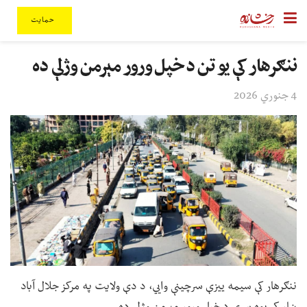
حمایت
ننګرهار کې یو تن د خپل ورور مېرمن وژلې ده
4 جنوري 2026
ننګرهار کې سیمه ییزې سرچینې وايي، د دې ولایت په مرکز جلال آباد