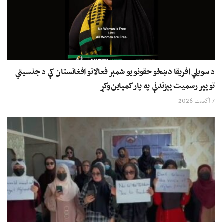
د سویلي افریقا د ښځو حقونو یو شمېر فعالانو افغانستان کې د جنسیتي
توپیر رسمیت پېزندنې په پار کمپاین وکړ
7 اگست 2026