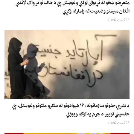
متعرضو ښځو له نړیوالې ټولنې وغوښتل چې د طالبانو تر واک لاندې
افغان مېرمنو وضعیت ته پاملرنه وکړي
8 اگست 2026
د بشري حقونو سازمانونه: ۱۴ هېوادونو له ملګرو ملتونو وغوښتل، چې
جنسیتي توپير د جرم په توګه وپېژني
8 اگست 2026