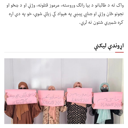
واک ته د طالبانو د بیا راتګ وروسته، مرموز قتلونه، وژنې او د ښځو او
نجونو ځان وژنې او جنايي پېښې په هېواد کې زیاتې شوې، خو په دې اړه
کره شمېرې شتون نه لري.
اړوندې لیکنې