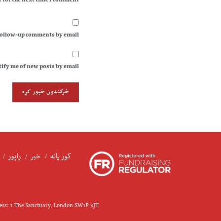
 for the next time I comment.
follow-up comments by email.
ify me of new posts by email.
کور پانه
خبر
راپور
ress: 1 The Sanctuary, London SW1P 3JT