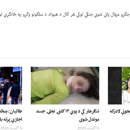
 جګړو مهال پاتې شوي جنګي توکي هر کال د هېواد د سلګونو وګړو په ځانګړې ت
جونې لادرکه
ننګرهار کې د یوې ۱۲ کلنۍ نجلۍ جسد
طالبان: ښځه 
موندل شوی
اجازې پرته با
6 اگست 2026
6 اگست 2026