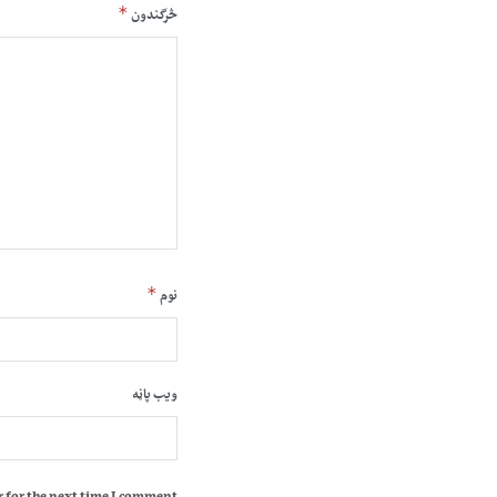
*
څرگندون
*
نوم
ویب پاڼه