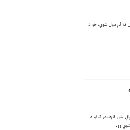
ون ته لېږدول شوي، خو د
ړ
تې شوو ناچاودو توکو د
شوي وو.