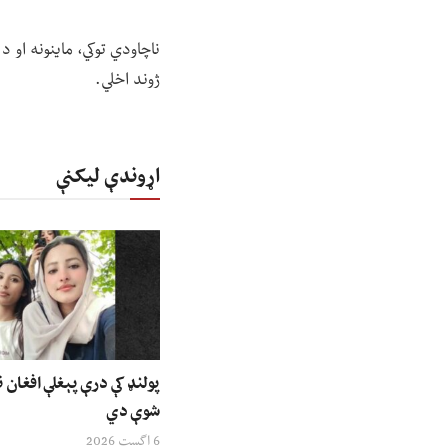
ناچاودي توکي، ماینونه او د
ژوند اخلي.
اړوندې لیکنې
پولنډ کې درې پېغلې افغان ن
شوې دي
6 اگست 2026