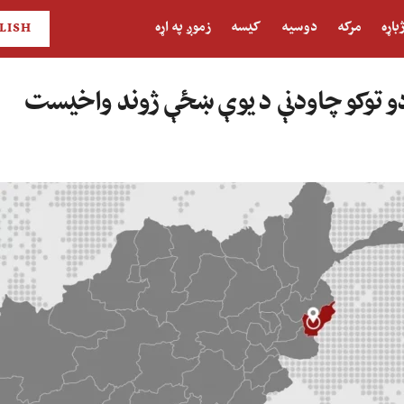
باړه
مرکه
دوسیه
کیسه
زموږ په اړه
LISH
دو توکو چاودنې د یوې ښځې ژوند واخیست