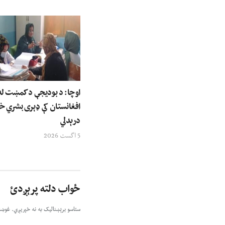
اوچا: د بودیجې د کمښت له 
افغانستان کې ډېری بشري خ
درېدلي
5 اگست 2026
ځواب دلته پرېږدئ
ستاسو برېښناليک به نه خپريږي.
غوښت