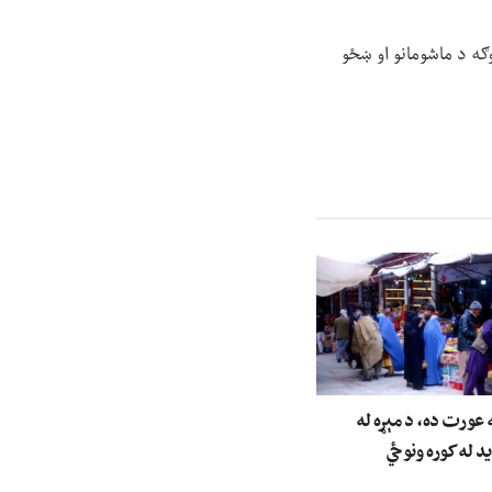
وګه د ماشومانو او ښځو
عورت ده، د مېړه له
ید له کوره ونوځي