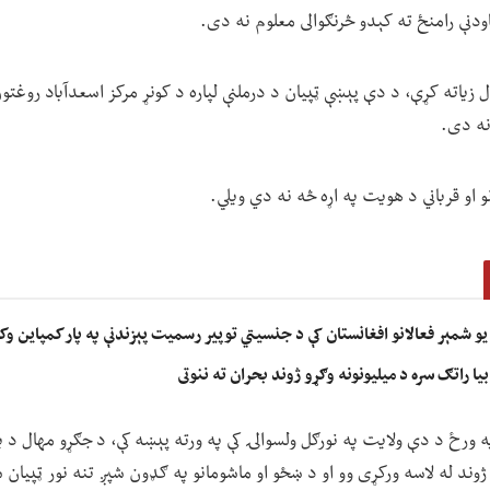
اودنې رامنځ ته کېدو څرنګوالی معلوم نه دی.
ل زیاته کړې، د دې پېښې ټپیان د درملنې لپاره د کونړ مرکز اسعدآباد روغت
نه دی.
 او قرباني د هویت په اړه څه نه دي ویلي.
یو شمېر فعالانو افغانستان کې د جنسیتي توپیر رسمیت پېزندنې په پار کمپاین وک
ا راتګ سره د میلیونونه وګړو ژوند بحران ته ننوتی
ه ورځ د دې ولایت په نورګل ولسوالۍ کې په ورته پېښه کې، د جګړو مهال د پا
 ژوند له لاسه ورکړی وو او د ښځو او ماشومانو په ګډون شپږ تنه نور ټپیان 