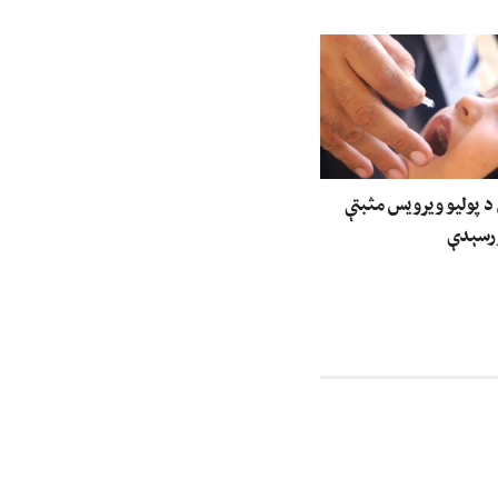
 د پولیو ویرویس مثبتې