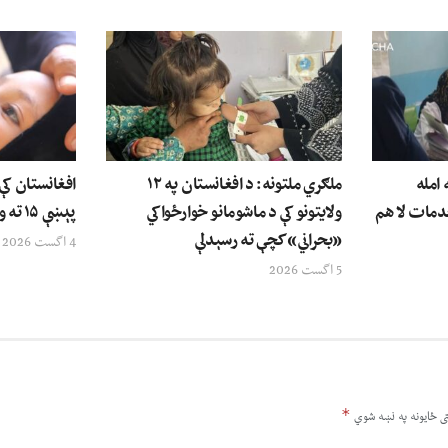
امله
ملګري ملتونه: د افغانستان په ۱۲
افغانستان کې
دمات لا هم
ولایتونو کې د ماشومانو خوارځواکي
پېښې ۱۵ ته ورسېدې
«بحراني» کچې ته رسېدلې
4 اگست 2026
5 اگست 2026
*
ى ځایونه په نښه شوي