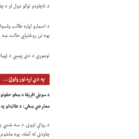
د ناچاودو توکو ډول او د چ
د اسمارو لپاره طالب ولسوا
یوه تن روغتیايي حالت ښه 
نوموړي د دې پېښې د ټپیانو
په دې اړه نور ولولئ...
د سویلي افریقا د ښځو حقونو 
معترضې ښځې: د طالبانو په بی
د روانې اوونۍ د سه شنبې پ
چاودنې له آمله، یوه ماشوم