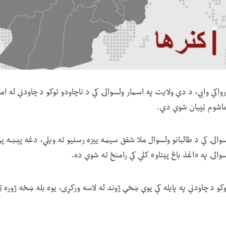
واکي وايي، د دې ولایت په اسمار ولسوالۍ کې د ناچاودو توکو د چاودنې له ا
 ماشوم ټپیان شوي دي.
سوالۍ کې د طالبانو ولسوال ملا شفق سیمه ییزه رسنیو ته ویلي، دغه پېښه 
وکو د چاودنې په پایله کې یوې ښځې ژوند له لاسه ورکړی، یوه بله ښځه ژوره 