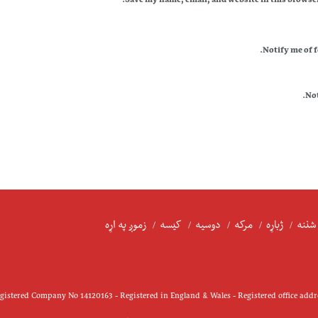
Save my name, email, and website in this browser
Notify me of 
Not
شننه
ژباړه
مرکه
دوسیه
کیسه
زموږ په اړه
istered Company No 14120163 - Registered in England & Wales - Registered office add