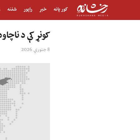
کور پانه
خبر
راپور
شننه
ژ
کونړ کې د ناچاو
8 جنوري 2026