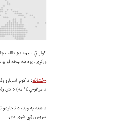
کونړ کې سیمه ییز طالب چار
ورکړی، یوه بله ښځه او یو
رخشانه
:
د کونړ اسمارو ول
د مرغومي ۱۷ مه) د دې ولسوالۍ په «اغذ باغ پیتاو» کلي کې رامنځ ته شوې ده.
د هغه په وینا، د ناچاودو ت
سربېرن ټپی شوی دی.