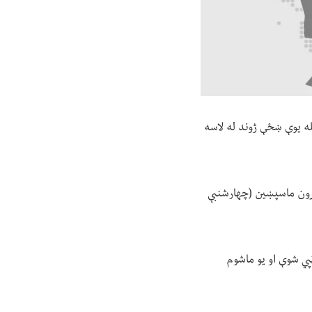
مله یوې ښځې ژوند له لاسه
پرون ماسپښین (چهارشنبې
ټپي شوې او یو ماشوم