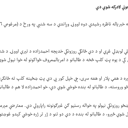
جونې لادرکه شوې دي
 کې د یوه پټ کلپ څخه د طالبانو د امربالمعروف ځواکونو له خوا نیول شوې
ره د هغې پلار او هغه سړی، چې خپل کور یې دې پټ ښځینه کلپ ته ځانګړ
و وروسته، د طالبانو له بنده خوشي شوي دي، خو احمدزاده لا هم د طالبانو 
ځو روزونکې نیولو په خواله رسنیو ګڼ غبرګونونه راپارولي دي. معترضې مېرم
ل شوې څېرو، د طالبانو له بنده د دې دو تنو د ژر تر ژره خوشي کېدو غوښتو