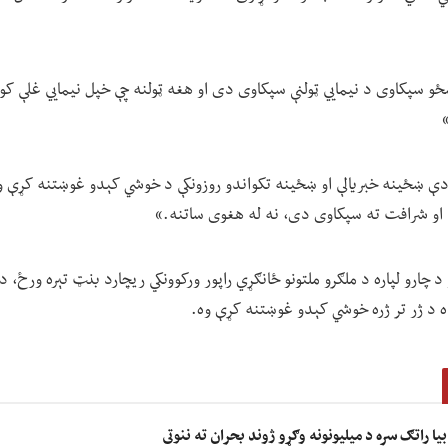
و سپکاوی د نیمايي ټولنې سپکاوی دی او هغه ټولنه چې خپل نیمايي غلې ک
دې ښځینه خبریالې او ښځینه تکواندو روزونکې د خوشي کېدو غوښتنه کړې واي
و شرافت ته سپکاوی دی، نه له هغوی ساتنه.»
 چارو لپاره د ملګرو ملتونو ځانګړي راپور ورکوونکي ریچارد بنټ تېره ورځ، د ط
د ژر تر ژره خوشي کېدو غوښتنه کړې وه.
ا راتګ سره د میلیونونه وګړو ژوند بحران ته ننوتی