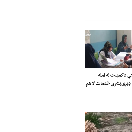
جې د کمښت له امله
 ډېری بشري خدمات لا هم