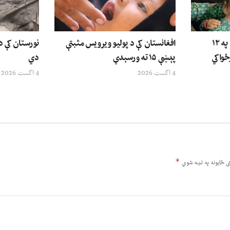
ملګري ملتونه: د افغانستان په ۱۲
افغانستان کې د پولیو ویرویس مثبتې
نورستان کې 
ځواکي
پېښې ۱۵ ته ورسېدې
دي
4 اگست 2026
4 اگست 2026
*
ى ځایونه په نښه شوي