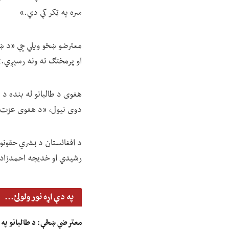
سره په ټکر کې دي.»
معترضو ښځو ویلي چې «د ښځ
او پرمختګ ته ونه رسېږي.»
هغوی د طالبانو له بنده د 
دوی نیول، «د هغوی عزت ا
د افغانستان د بشري حقونو د
رشیدي او خدیجه احمدزاده 
په دې اړه نور ولولئ...
معترضې ښځې: د طالبانو په بی