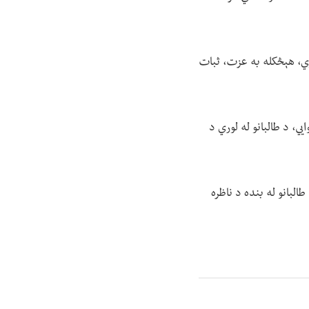
وي، هېڅکله به عزت، ثبات
ي، د طالبانو له لوري د
البانو له بنده د ناظره