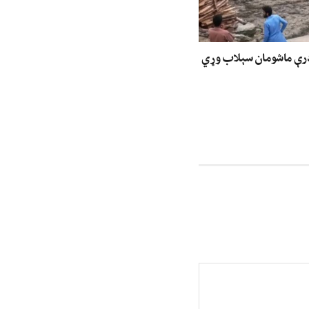
درې ماشومان سېلاب وړي