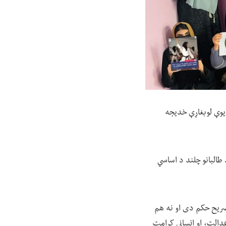
یوې لوبغاړې خدیجه
ه کې له ښځو سره د طالبانو چلند د اساسي
صریح حکم دی او نه هم
الت، او انساني کرامت