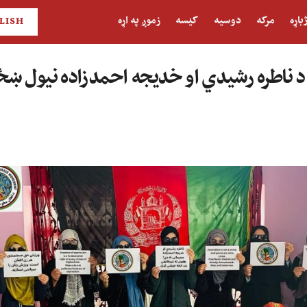
باړه
مرکه
دوسیه
کیسه
زموږ په اړه
LISH
ناطره رشیدي او خدیجه احمدزاده نیول ښځ