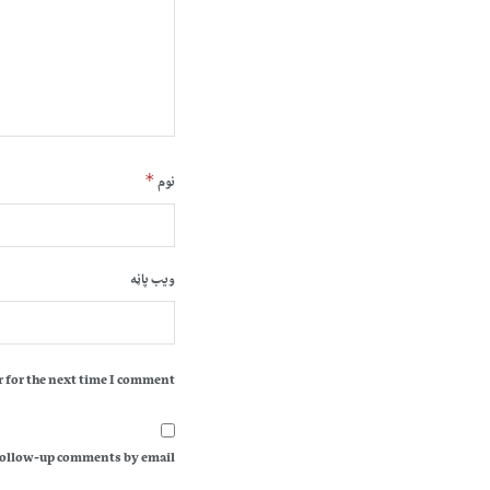
*
نوم
ویب پاڼه
 for the next time I comment.
follow-up comments by email.