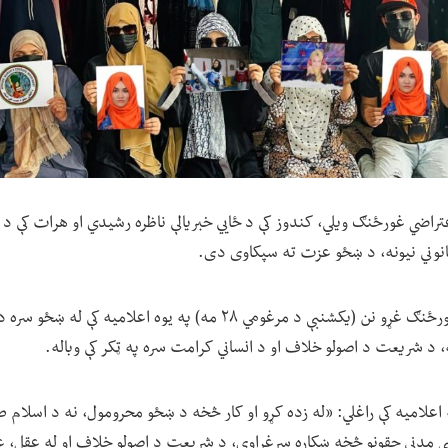
اضي غورځنګ ویلي، کندوز کې د ځايي خبریالې ناظره رشیدي او هرات کې د 
انوني نیونه، د ښځو عزت ته سپکاوی دی.
د دې اعتراضي غورځنګ غړو نن (یکشنبې د مرغومي ۲۸ مه) په یوه اعلامی
 د شریعت د اصولو خلاف او د انساني کرامت سره په ټکر کې وباله.
علامیه کې راغلي: «له زده کړو او کار څخه د ښځو محرومول، نه د اسلام 
 مدني حقونو څخه ښکاره سرغړاوی، د شریعت د اصولو خلاف او له عقل، عد