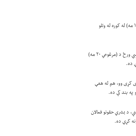
کندوز کې سیمه ییزه ښځینه خبریاله ناظره رشیدي دوه اوونۍ وړاندې د سه شنبې په ورځ د (مرغومي ۱۶ مه) له کوره له وتلو
د افغانستان د تکواندو د ملي لوبډلې غړې او د دې څانګې روزونکې خدیجه احمدزاده د تېرې اوونۍ د شنبې ورځ د (مرغومي ۲۰ مه)
 ده.
ی کړی وو، هم له هغې
په بند کې ده.
نې، د بشري حقونو فعالان
نه کړې ده.