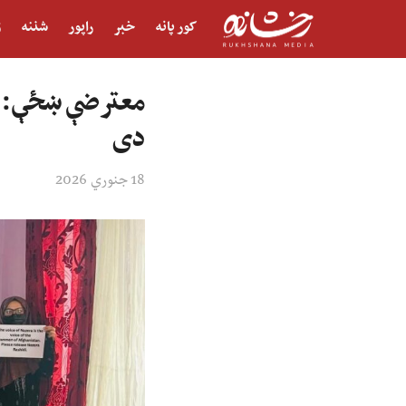
کور پانه
خبر
راپور
شننه
ژ
معترضې ښځې: د 
دی
18 جنوري 2026