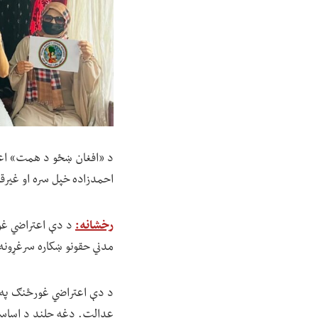
د «افغان ښځو د همت» اعتر
احمدزاده خپل سره او غیرق
رخشانه:
مدني حقونو ښکاره سرغړونه،
د دې اعتراضي غورځنګ په ا
عدالت. دغه چلند د اساسي