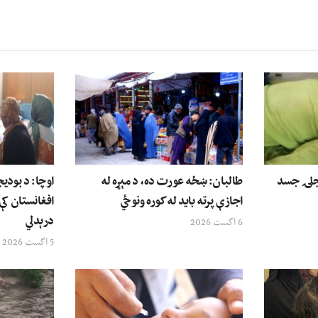
وې ۱۲ کلنۍ نجلۍ جسد
طالبان: ښځه عورت ده، د مېړه له
اوچا: د بودی
اجازې پرته باید له کوره ونوځي
افغانستان کې
درېدلي
6 اگست 2026
5 اگست 2026