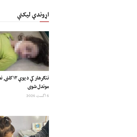
اړوندې لیکنې
ننګرهار کې د ی
موندل شوی
6 اگست 2026