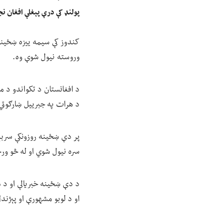
پولنډ کې درې پېغلې افغان ن
وروسته نیول شوې وه.
د هرات په جبرییل ښارګوټي
پر دې ښځینه روزونکې سربې
سره نیول شوي او له څو ورځ
د دې ښځینه خبریالې او د ښ
او د لوبو مشهورې او پېژند