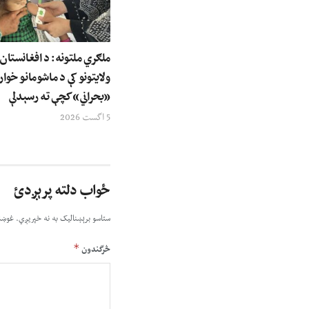
ولایتونو کې د ماشومانو خوار
«بحراني» کچې ته رسېدلې
5 اگست 2026
ځواب دلته پرېږدئ
ستاسو برېښناليک به نه خپريږي.
غوښت
*
څرگندون