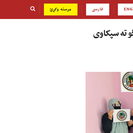
ENG
فارسی
مرسته وکړئ
و ته سپکاوی