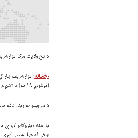
د بلخ ولایت مرکز مزارشری
رخشانه
: مزارشریف ښار کې
(مرغومي ۲۸ مه) د «شپږم انصاري» سیمې څخه تښتول شوې ده.
د سرچینو په وینا، دغه ماش
په هغه ویډیوګانو کې، چې 
ښځې له خوا تښتول کېږي.