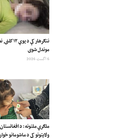
ننګرهار کې د ی
موندل شوی
6 اگست 2026
ولایتونو کې د ماشومانو خوار