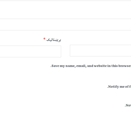
*
بریښنالیک
Save my name, email, and website in this browser
Notify me of 
Not