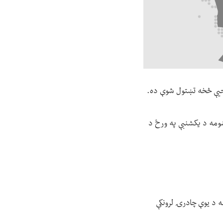
احیې څخه تښتول شوې ده.
ومه د یکشنبې په ورځ د
 د یوې چادرۍ لرونکې