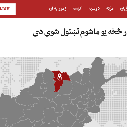
باړه
مرکه
دوسیه
کیسه
زموږ په اړه
LISH
ر څخه یو ماشوم تښتول شوی دی