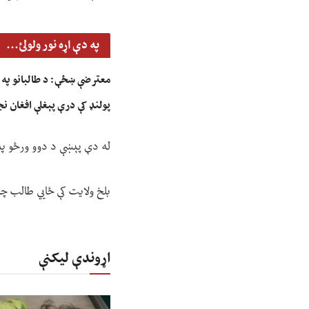
په دې اړه نور ولولئ...
معترضې ښځې: د طالبانو په بی
پولنډ کې درې پېغلې افغان ن
له دې پېښې د دوو ورځو په
بلخ ولایت کې ځايي طالب چا
اړوندې لیکنې