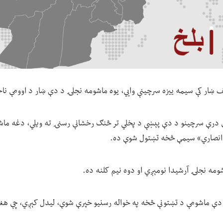
ف ښار کې سیمه ییزه سرچینې وايي، یوه ماشومه نجلۍ د دې ښار د اوومې ن
 درې سرچینو د دې پېښې د پخلي تر څنګ رخشانې رسنۍ ته ویلي، دغه ماش
ومه نجلۍ آرشیدا نومېږي او دوه نیم کلنه ده.
د دې ماشومې د تښتونې څخه په خواله رسنیو خپرې شوې، لیدل کېږي، چې هغه