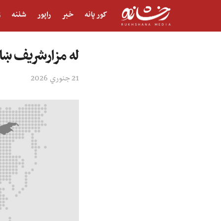
کور پانه
خبر
راپور
شننه
ژ
له مزارشریف ښا
21 جنوري 2026