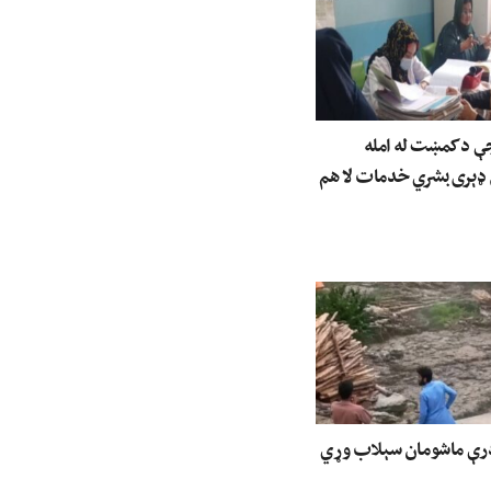
جې د کمښت له امله
 ډېری بشري خدمات لا هم
درې ماشومان سېلاب وړي