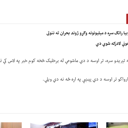
ا راتګ سره د میلیونونه وګړو ژوند بحران ته ننوتی
جونې لادرکه شوې دي
 تېرېدو سره، تر اوسه د دې ماشومې له برخلیک څخه کوم خبر په لاس کې ن
رواکو تر اوسه د دې پېښې په اړه څه نه دي ویلي.