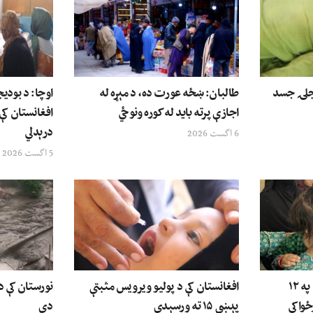
وې ۱۲ کلنۍ نجلۍ جسد
طالبان: ښځه عورت ده، د مېړه له
اوچا: د بودی
اجازې پرته باید له کوره ونوځي
افغانستان کې
درېدلي
6 اگست 2026
5 اگست 2026
ملګري ملتونه: د افغانستان په ۱۲
افغانستان کې د پولیو ویرویس مثبتې
نورستان کې 
ځواکي
پېښې ۱۵ ته ورسېدې
دي