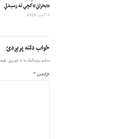
«بحراني» کچې ته رسېدلې
5 اگست 2026
ځواب دلته پرېږدئ
ستاسو برېښناليک به نه خپريږي.
غوښت
*
څرگندون