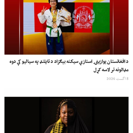
د افغانستان یوازینۍ استازې سیکنه بېګزاد د تایلنډ په سیالیو کې دوه
مډالونه تر لاسه کړل
8 اگست 2026