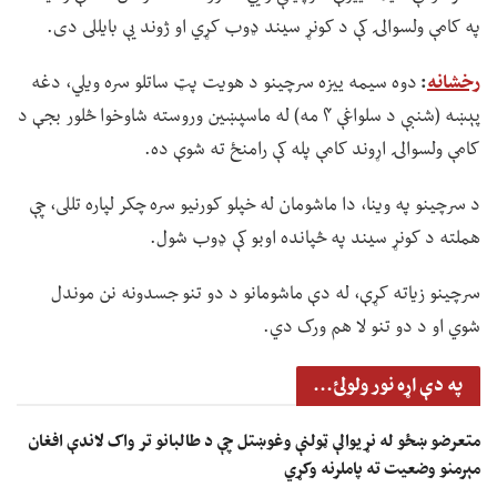
په کامې ولسوالۍ کې د کونړ سیند ډوب کړي او ژوند یې بایللی دی.
رخشانه
:
دوه سیمه ییزه سرچینو د هویت پټ ساتلو سره ویلي، دغه
پېښه (شنبې د سلواغې ۴ مه) له ماسپښین وروسته شاوخوا څلور بجې د
کامې ولسوالۍ اړوند کامې پله کې رامنځ ته شوې ده.
د سرچینو په وینا، دا ماشومان له خپلو کورنیو سره چکر لپاره تللی، چې
هملته د کونړ سیند په څپانده اوبو کې ډوب شول.
سرچینو زیاته کړې، له دې ماشومانو د دو تنو جسدونه نن موندل
شوي او د دو تنو لا هم ورک دي.
په دې اړه نور ولولئ...
متعرضو ښځو له نړیوالې ټولنې وغوښتل چې د طالبانو تر واک لاندې افغان
مېرمنو وضعیت ته پاملرنه وکړي