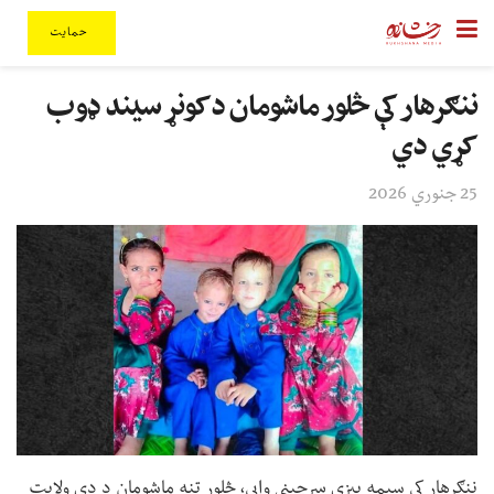
حمایت
ننګرهار کې څلور ماشومان د کونړ سیند ډوب
کړي دي
25 جنوري 2026
ننګرهار کې سیمه ییزې سرچینې وايي، څلور تنه ماشومان د دې ولایت