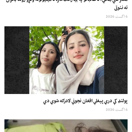
ته ننوتی
6 اگست 2026
پولنډ کې درې پېغلې افغان نجونې لادرکه شوې دي
6 اگست 2026