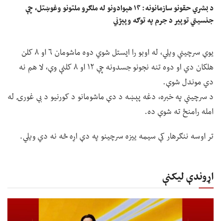
د بشري حقونو سازمانونه: ۱۴ هېوادونو له ملګرو ملتونو وغوښتل، چې
جنسیتي توپير د جرم په توګه وپېژني
یوې سرچینې ویلي، له اوبو را ایستل شوي دوه ماشومان ۶ او ۸ کلن
هلکان دي او دوه تنه نجونو جسدونه چې ۱۲ او ۸ کلنې وې، لا هم نه
دي موندل شوې.
د سرچینې په خبره، دغه پېښه د دې ماشومانو د کورنیو د بې غورۍ له
امله رامنځ ته شوې ده.
تر اوسه ننګرهار کې سیمه ییزه سرچینو په دې اړه څه نه دي ویلي.
اړوندې لیکنې