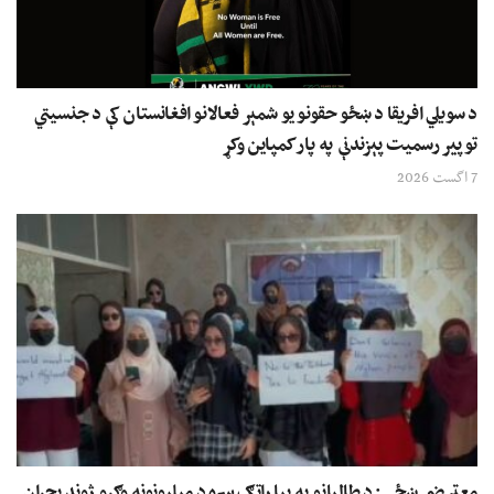
د سویلي افریقا د ښځو حقونو یو شمېر فعالانو افغانستان کې د جنسیتي
توپیر رسمیت پېزندنې په پار کمپاین وکړ
7 اگست 2026
معترضې ښځې: د طالبانو په بیا راتګ سره د میلیونونه وګړو ژوند بحران