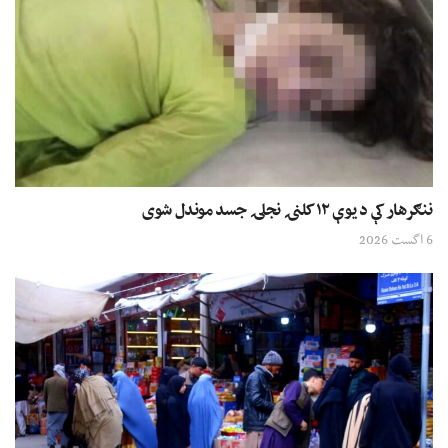
ننګرهار کې د یوې ۱۲ کلنۍ نجلۍ جسد موندل شوی
6 اگست 2026