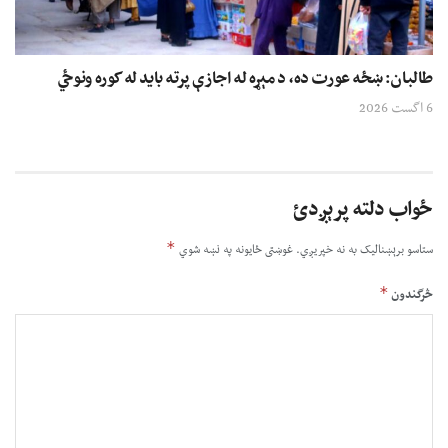
طالبان: ښځه عورت ده، د مېړه له اجازې پرته باید له کوره ونوځي
6 اگست 2026
ځواب دلته پرېږدئ
*
ستاسو برېښناليک به نه خپريږي.
غوښتى ځایونه په نښه شوي
*
څرگندون