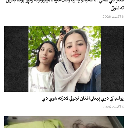
معترضې ښځې: د طالبانو په بیا راتګ سره د میلیونونه وګړو ژوند بحران
ته ننوتی
6 اگست 2026
پولنډ کې درې پېغلې افغان نجونې لادرکه شوې دي
6 اگست 2026