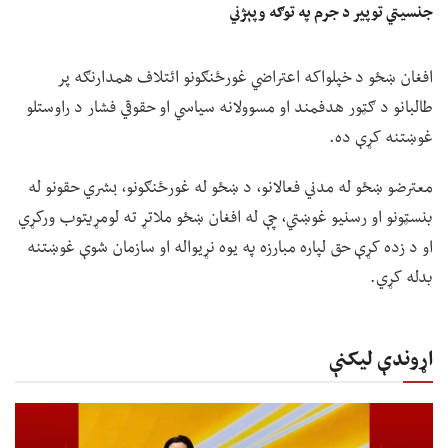
جنسیتي توپير د جرم په توګه وپېژني
افغان ښځو د خپلواکه اعتراضي غورځنګونو ائتلاف همدارنګه پر
طالبانو د ګټور هدفمند او مسوولانه سیاسي او حقوقي فشار د راوستلو
غوښتنه کړې ده.
معترضو ښځو له مدني فعالانو، د ښځو له غورځنګونو، بشري حقونو له
بنسټونو او رسنیو غوښتي، چې له افغان ښځو ملاتړ ته لومړیتوب ورکړي
او د زده کړې حق لپاره مبارزه په یوه نړیواله او سازمان شوې غوښتنه
بدله کړي.
اړوندې لیکنې