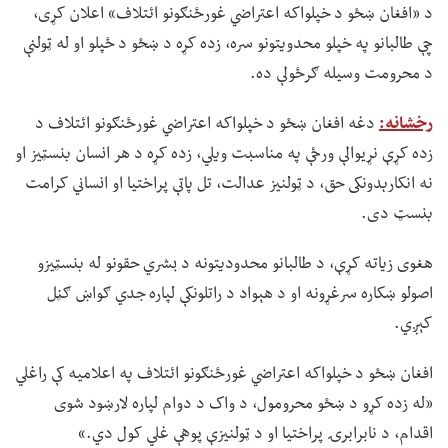
د «افغان ښځو د خپلواکه اعتراضي غورځنګونو ائتلاف» اعلان کړی،
چې طالبانو په خپلو محدویتونو سره، زده کړه د ښځو د ځپلو او له ټولنې
د محرومت وسیله ګرځولې ده.
رخشانه:
دغه افغان ښځو د خپلواکه اعتراضي غورځنګونو ائتلاف د
زده کړې نړیوالې ورځې په مناسبت ویلي، زده کړه د هر انسان بنسټیز او
نه انکارېدونکی حق، د ټولنیز عدالت، تل پاتې پراختیا او انساني کرامت
بنسټ دی.
هغوی زیاته کړې، د طالبانو محدودیتونه د بشري حقونو له بنسټیزو
اصولو ښکاره سرغړونه او د هېواد د راتلونکې لپاره جدي ګواښ ګڼل
کېږي.
افغان ښځو د خپلواکه اعتراضي غورځنګونو ائتلاف په اعلامیه کې راغلي
«له زده کړو د ښځو محرومول، د واک د دوام لپاره لارښود شوی
اقدام، د نابرابرۍ پراختیا او د ټولنیزې پوهې غلي کول دي.»