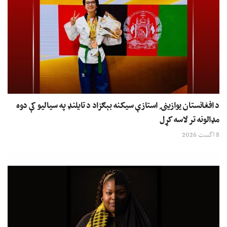
د افغانستان یوازینۍ استازې سیکنه بېګزاد د تایلنډ په سیالیو کې دوه
مډالونه تر لاسه کړل
8 اگست 2026