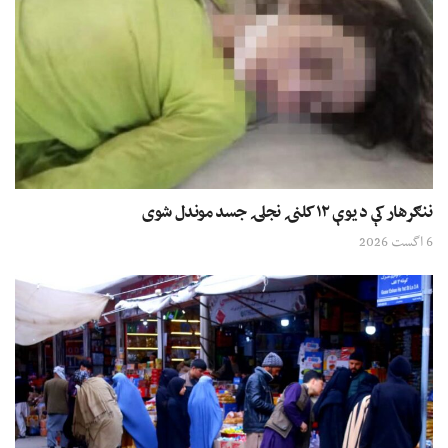
ننګرهار کې د یوې ۱۲ کلنۍ نجلۍ جسد موندل شوی
6 اگست 2026