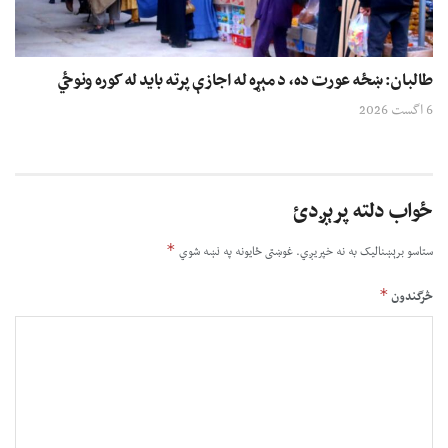
طالبان: ښځه عورت ده، د مېړه له اجازې پرته باید له کوره ونوځي
6 اگست 2026
ځواب دلته پرېږدئ
*
ستاسو برېښناليک به نه خپريږي.
غوښتى ځایونه په نښه شوي
*
څرگندون