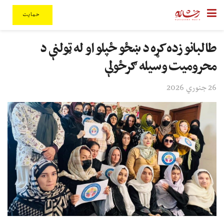
حمایت
طالبانو زده کړه د ښځو ځپلو او له ټولنې د
محرومیت وسیله ګرځولې
26 جنوري 2026