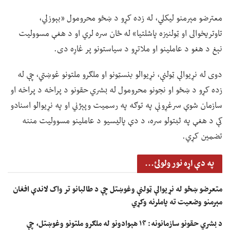
معترضو مېرمنو لیکلي، له زده کړو د ښځو محرومول «بېوزلي،
تاوتریخوالی او ټولنیزه پاشلتیا» له ځان سره لري او د هغې مسوولیت
نېغ د هغو د عاملینو او ملاتړو د سیاستونو پر غاړه دی.
دوی له نړیوالې ټولنې، نړیوالو بنسټونو او ملګرو ملتونو غوښتي، چې له
زده کړو د ښځو او نجونو محرومول له بشري حقونو د پراخه د پراخه او
سازمان شوې سرغړونې په توګه په رسمیت وپېژني او په نړیوالو اسنادو
کې د هغې په ثبتولو سره، د دې پالیسیو د عاملینو مسوولیت مننه
تضمین کړي.
په دې اړه نور ولولئ...
متعرضو ښځو له نړیوالې ټولنې وغوښتل چې د طالبانو تر واک لاندې افغان
مېرمنو وضعیت ته پاملرنه وکړي
د بشري حقونو سازمانونه: ۱۴ هېوادونو له ملګرو ملتونو وغوښتل، چې