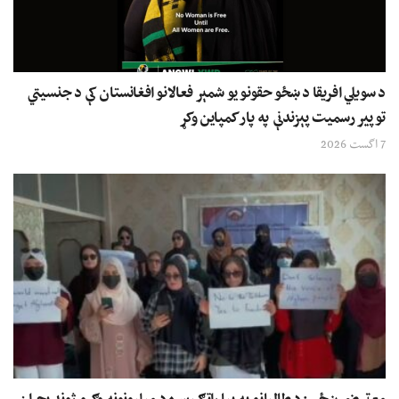
د سویلي افریقا د ښځو حقونو یو شمېر فعالانو افغانستان کې د جنسیتي
توپیر رسمیت پېزندنې په پار کمپاین وکړ
7 اگست 2026