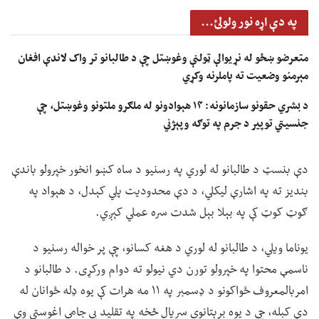
په دې اړه نور ولولئ...
متعرضو ښځو له نړیوالې ټولنې وغوښتل چې د طالبانو تر واک لاندې افغان
مېرمنو وضعیت ته پاملرنه وکړي
د بشري حقونو سازمانونه: ۱۴ هېوادونو له ملګرو ملتونو وغوښتل، چې
جنسیتي توپير د جرم په توګه وپېژني
دې بنسټ د طالبانو له لوري په رسنیو د ساه کښو انخور خپرولو باندې
بندیز ته په اشارې لیکلي، د دې محدودیت پلي کېدل، د هېواد په
ګوټ کوټ کې په بېلا بېل شدت سره عملي کېږي.
یوناما ویلي، د طالبانو له لوري د هغه کسانو، چې پر خواله رسنیو د
ناسمې محتوا په خپرولو تورن دي نیولو ته دوام ورکړی. د طالبانو د
امربالمعروف ځواکونو د ډسمبر په ۱۱ مه هرات کې یوه ډله ځوانان له
دې کبله، چې د یوه برېتانوي سریال څخه په تقلید یې جامې اغوستې وې