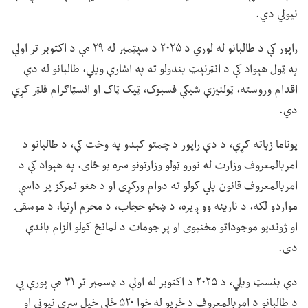
نیولي دي.
راپور کې د طالبانو له لوري د ۲۰۲۵ د سپټمبر له ۲۹ مې د اکتوبر تر اولې
په ټول هېواد کې د انټرنېټ بندولو ته په اشارې ویلي، طالبانو له دې
اقدام وروسته، ټولنیزې شبکې فسبوک، ټیک ټاک او انسټاګرام فلټر کړي
دي.
یوناما زیاته کړې، د دې راپور د چمتو کېدو په وخت کې، د طالبانو د
امربالمعروف وزارت له نورو ټولو وزارتونو سره یو ځای، په هېواد کې د
امربالمعروف قانون پلي کولو ته دوام ورکړی او د هغو تمرکز پر داسې
مواردو لکه، د نارینه وو ږیره، د ښځو حجاب، د محرم اړتیا، د موسقۍ
او ژوندیو موجوداتو مخنیوی او پر جومات د لمانځ کولو الزام باندې
دی.
دې بنسټ ویلي، د ۲۰۲۵ د اکتوبر له اولې د ډسمبر تر ۳۱ مې پورې یې
د طالبانو د امربالمعروف د ځریو له خوا ۵۲۰ ځلې خپل سرې نیونې او