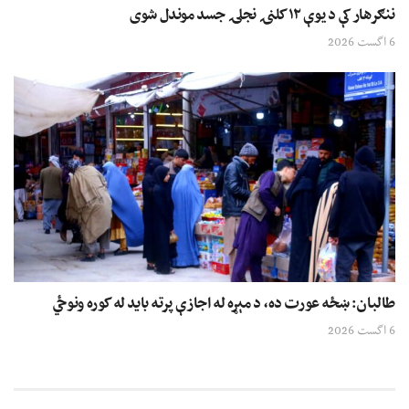
ننګرهار کې د یوې ۱۲ کلنۍ نجلۍ جسد موندل شوی
6 اگست 2026
طالبان: ښځه عورت ده، د مېړه له اجازې پرته باید له کوره ونوځي
6 اگست 2026