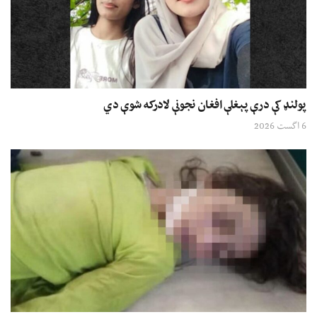
پولنډ کې درې پېغلې افغان نجونې لادرکه شوې دي
6 اگست 2026