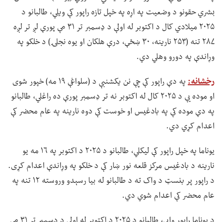
بشري حقونو د وضعیت په اړه په خپل تازه راپور کې ویلي، طالبانو د
۲۰۲۵ میلادي کال د اکتوبر له اولې د ډسمبر تر ۳۱ مې پورې لږ تر لږه
۲۸۷ تنه (۲۵۳ نارینه، ۳۰ ښځې، درې هلکان او یوه نجلۍ) د خلکو په
وړاندې په دورو وهلي دي.
رخشانه:
په دې راپور کې چې نن یکشنبې د (سلواغې ۱۹ مه) خپور شوی
او موده یې د ۲۰۲۵ کال له اکتوبر نه تر ډسمبر پورې ده راغلي، طالبانو
په دې موده کې په بادغیس او خوست کې دوه نارینه په عام محضر کې
اعدام کړي دي.
یوناما په خپل راپور کې لیکلي، طالبانو د ۲۰۲۵ د اکتوبر په ۱۶ مه یو
نارینه د بادغیس مرکز قلعه نور ښار کې د خلکو په وړاندې اعدام کړی.
د راپور پر بنسټ د واک ته د طالبانو له بیا رسېدو وروسته ۱۲ تنه په
عام محضر کې اعدام شوي دي.
د یوناما راپور وايي، طالبانو د ۲۰۲۵ د اکتوبر له اولې د ډسمبر تر ۳۱ مې