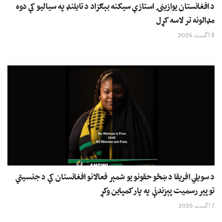
د افغانستان یوازینۍ استازې سیکنه بېګزاد د تایلنډ په سیالیو کې دوه
مډالونه تر لاسه کړل
8 اگست 2026
د سویلي افریقا د ښځو حقونو یو شمېر فعالانو افغانستان کې د جنسیتي
توپیر رسمیت پېزندنې په پار کمپاین وکړ
7 اگست 2026