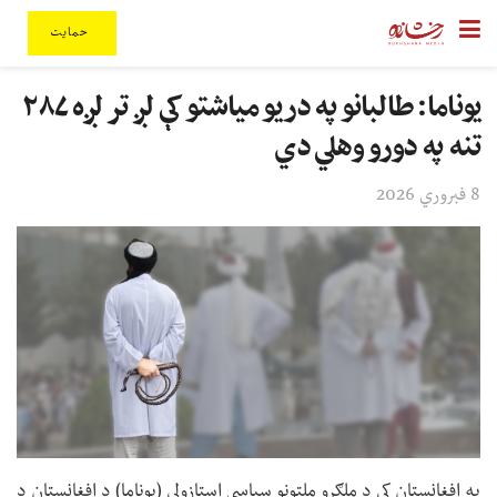
حمایت
یوناما: طالبانو په دریو میاشتو کې لږ تر لږه ۲۸۷
تنه په دورو وهلي دي
8 فبروري 2026
په افغانستان کې د ملګرو ملتونو سیاسي استازولي (یوناما) د افغانستان د