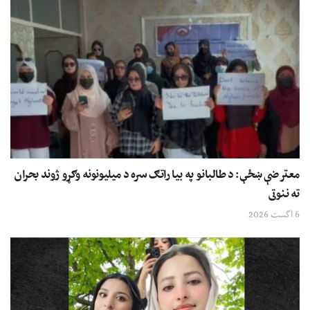
معترضې ښځې: د طالبانو په بیا راتګ سره د میلیونونه وګړو ژوند بحران
ته ننوتی
6 اگست 2026