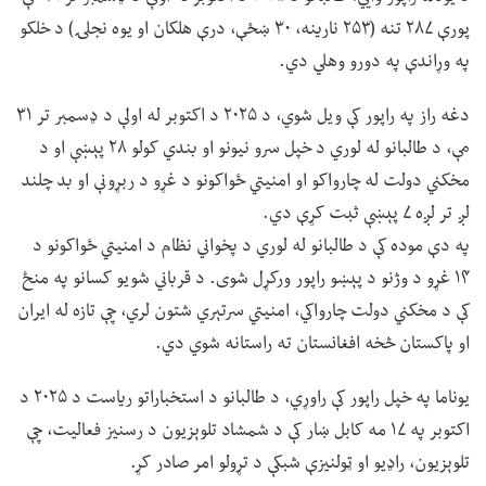
پورې ۲۸۷ تنه (۲۵۳ نارینه، ۳۰ ښځې، درې هلکان او یوه نجلۍ) د خلکو
په وړاندې په دورو وهلي دي.
دغه راز په راپور کې ویل شوي، د ۲۰۲۵ د اکتوبر له اولې د ډسمبر تر ۳۱
مې، د طالبانو له لوري د خپل سرو نیونو او بندي کولو ۲۸ پېښې او د
مخکني دولت له چارواکو او امنیتي ځواکونو د غړو د ربړونې او بد چلند
لږ تر لږه ۷ پېښې ثبت کړې دي.
په دې موده کې د طالبانو له لوري د پخواني نظام د امنیتي ځواکونو د
۱۴ غړو د وژنو د پېښو راپور ورکړل شوی. د قرباني شویو کسانو په منځ
کې د مخکني دولت چارواکي، امنیتي سرتېري شتون لري، چې تازه له ایران
او پاکستان څخه افغانستان ته راستانه شوي دي.
یوناما په خپل راپور کې راوړي، د طالبانو د استخباراتو ریاست د ۲۰۲۵ د
اکتوبر په ۱۷ مه کابل ښار کې د شمشاد تلوېزیون د رسنیز فعالیت، چې
تلوېزیون، راډیو او ټولنیزې شبکې د تړولو امر صادر کړ.