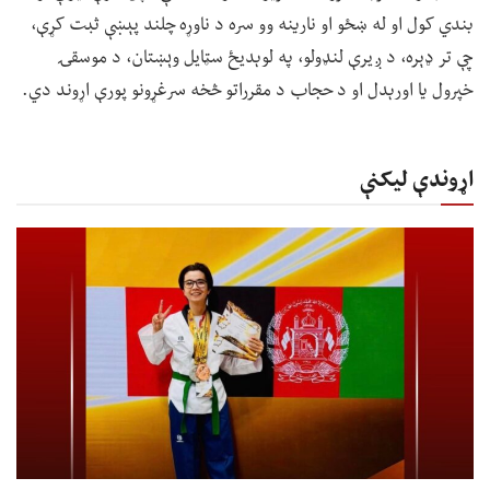
بندي کول او له ښځو او نارینه وو سره د ناوړه چلند پېښې ثبت کړې،
چې تر ډېره، د ږیرې لنډولو، په لوېدیځ سټایل وېښتان، د موسقۍ
خپرول یا اورېدل او د حجاب د مقرراتو څخه سرغړونو پورې اړوند دي.
اړوندې لیکنې