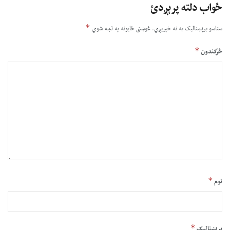
ځواب دلته پرېږدئ
*
ستاسو برېښناليک به نه خپريږي.
غوښتى ځایونه په نښه شوي
*
څرگندون
*
نوم
*
بریښنالیک