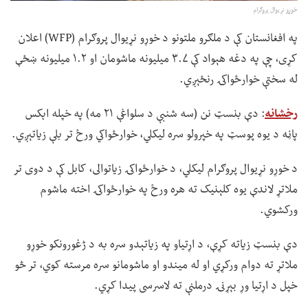
خوړو نړیوال پروګرام
په افغانستان کې د ملګرو ملتونو د خوړو نړیوال پروګرام (WFP) اعلان
کړی، چې په دغه هېواد کې ۳.۷ میلیونه ماشومان او ۱.۲ میلیونه ښځې
له سختې خوارځواکۍ رنځېږي.
رخشانه
: دې بنسټ نن (سه شنبې د سلواغې ۲۱ مه) په خپله اېکس
پاڼه د یوه پوسټ په خپرولو سره لیکلي، خوارځواکي ورځ تر بلې زیاتېږي.
د خوړو نړیوال پروګرام لیکلي، د خوارځواکۍ زیاتوالی، کابل کې د دوی تر
ملاتړ لاندې یوه کلېنیک ته هره ورځ په خوارځواکۍ اخته ماشوم
ورکشوي.
دې بنسټ زیاته کړې، د اړتیاو په زیاتېدو سره به د ژغورونکو خوړو
ملاتړ ته دوام ورکړي او له میندو او ماشومانو سره مرسته کوي، تر څو
خپل د اړتیا وړ بېړنۍ درملنې ته لاسرسی پیدا کړي.