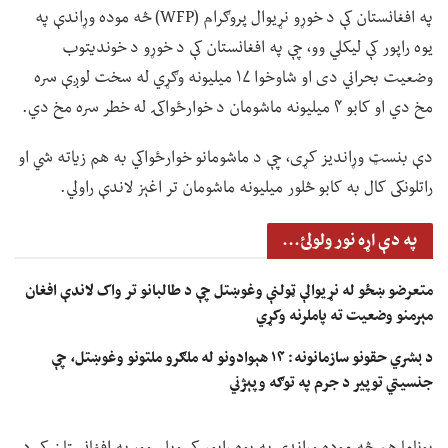
په افغانستان کې د خوړو نړیوال پروګرام (WFP) څه موده وړاندې په
یوه راپور کې لیکلي وو، چې په افغانستان کې د خوړو د خوندیتوب
وضعیت بحراني دی او شاوخوا ۱۷ میلیونه وګړي له سخت لوږې سره
مخ دي او کابو ۴ میلیونه ماشومان د خوارځواکۍ له خطر سره مخ دي.
دې بنسټ وړاندیز کړی، چې د ماشومانو خوارځواکي به هم زیاته شي او
راتلونکی کال به کابو څلور میلیونه ماشومان تر اغېز لاندې راولي.
په دې اړه نور ولولئ...
متعرضو ښځو له نړیوالې ټولنې وغوښتل چې د طالبانو تر واک لاندې افغان
مېرمنو وضعیت ته پاملرنه وکړي
د بشري حقونو سازمانونه: ۱۴ هېوادونو له ملګرو ملتونو وغوښتل، چې
جنسیتي توپير د جرم په توګه وپېژني
یوناما هم څه موده وړاندې په یوه راپور کې ویلي وو، په افغانستان کې د