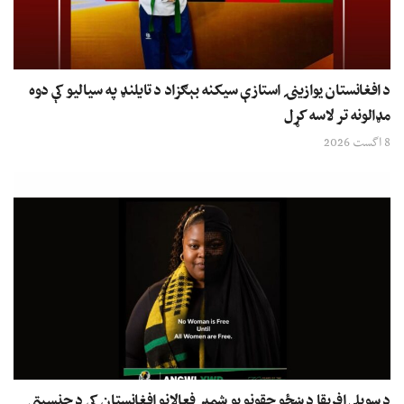
د افغانستان یوازینۍ استازې سیکنه بېګزاد د تایلنډ په سیالیو کې دوه
مډالونه تر لاسه کړل
8 اگست 2026
د سویلي افریقا د ښځو حقونو یو شمېر فعالانو افغانستان کې د جنسیتي