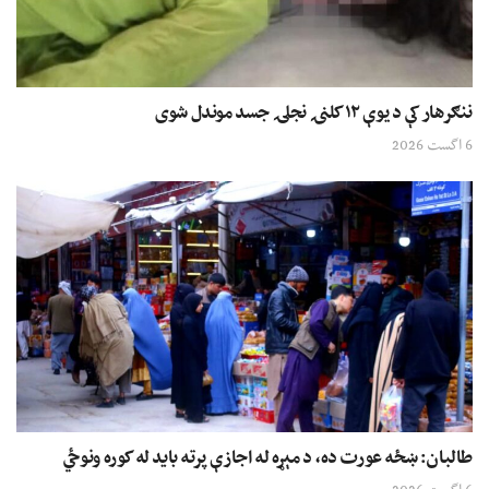
ننګرهار کې د یوې ۱۲ کلنۍ نجلۍ جسد موندل شوی
6 اگست 2026
طالبان: ښځه عورت ده، د مېړه له اجازې پرته باید له کوره ونوځي