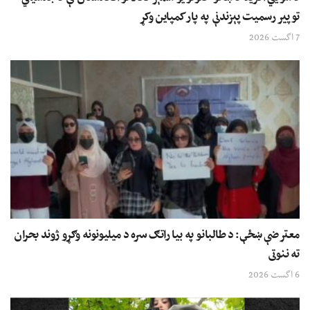
توپیر رسمیت پېزندنې په پار کمپاین وکړ
7 اگست 2026
معترضې ښځې: د طالبانو په بیا راتګ سره د میلیونونه وګړو ژوند بحران
ته ننوتی
6 اگست 2026