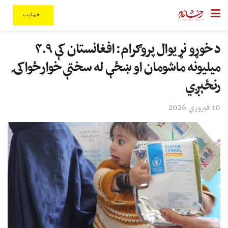
حمایت
د خوړو نړیوال پروګرام: افغانستان کې ۴.۹
میلیونه ماشومان او ښځې له سختې خوارځواکۍ
رنځېږي
10 فبروري 2026