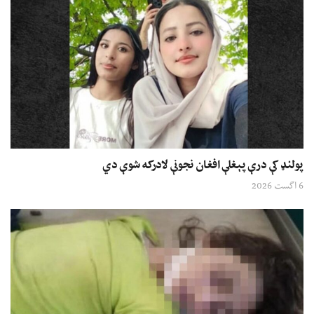
پولنډ کې درې پېغلې افغان نجونې لادرکه شوې دي
6 اگست 2026