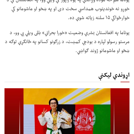
خوړو نه خوندیتوب همداسې سخت دی او په ښخو او ماشومانو کې
خوارځواکي ۱۵ سلنه زیاته شوې ده.
یوناما په افغانستان بشري وضعیت «خورا بحراني» بللی ویلي یې وو، د
مرستو رسولو لپاره د بودجې کمښت، د زرګونو کسانو په ځانګړې توګه د
ښځو او ماشومانو ژوند ګواښي.
اړوندې لیکنې