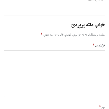
6 اگست 2026
ځواب دلته پرېږدئ
*
ستاسو برېښناليک به نه خپريږي.
غوښتى ځایونه په نښه شوي
*
څرگندون
*
نوم