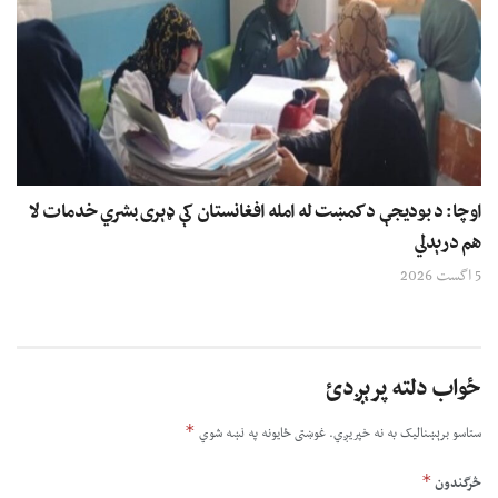
اوچا: د بودیجې د کمښت له امله افغانستان کې ډېری بشري خدمات لا
هم درېدلي
5 اگست 2026
ځواب دلته پرېږدئ
*
ستاسو برېښناليک به نه خپريږي.
غوښتى ځایونه په نښه شوي
*
څرگندون