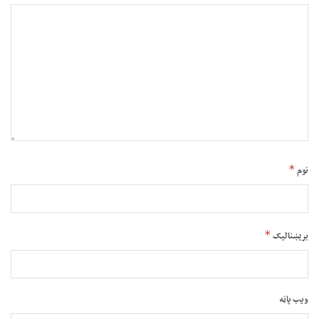
*
نوم
*
بریښنالیک
ویب پاڼه