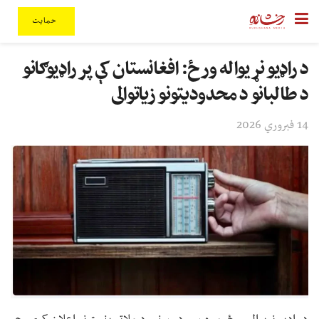
حمایت
د راډیو نړیواله ورځ: افغانستان کې پر راډیوګانو
د طالبانو د محدودیتونو زیاتوالی
14 فبروري 2026