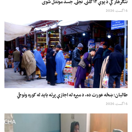
ننګرهار کې د یوې ۱۲ کلنۍ نجلۍ جسد موندل شوی
6 اگست 2026
طالبان: ښځه عورت ده، د مېړه له اجازې پرته باید له کوره ونوځي
6 اگست 2026