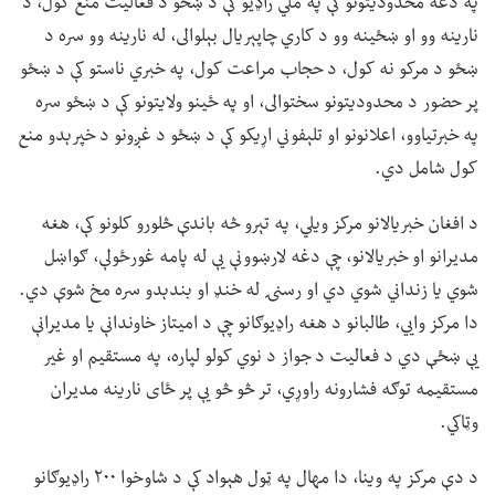
په دغه محدودیتونو کې په ملي راډیو کې د ښځو د فعالیت منع کول، د
نارینه وو او ښځینه وو د کاري چاپېریال بېلوالی، له نارینه وو سره د
ښځو د مرکو نه کول، د حجاب مراعت کول، په خبري ناستو کې د ښځو
پر حضور د محدودیتونو سختوالی، او په ځینو ولایتونو کې د ښځو سره
په خبرتیاوو، اعلانونو او تلېفوني اړیکو کې د ښځو د غږونو د خپرېدو منع
کول شامل دي.
د افغان خبریالانو مرکز ویلي، په تېرو څه باندې څلورو کلونو کې، هغه
مدیرانو او خبریالانو، چې دغه لارښوونې یې له پامه غورځولې، ګواښل
شوي یا زنداني شوي دي او رسنۍ له خنډ او بندېدو سره مخ شوې دي.
دا مرکز وايي، طالبانو د هغه راډیوګانو چې د امیتاز خاوندانې یا مدیرانې
یې ښځې دي د فعالیت د جواز د نوي کولو لپاره، په مستقیم او غیر
مستقیمه توګه فشارونه راوړي، تر څو څو یې پر ځای نارینه مدیران
وټاکي.
د دې مرکز په وینا، دا مهال په ټول هېواد کې د شاوخوا ۲۰۰ راډیوګانو