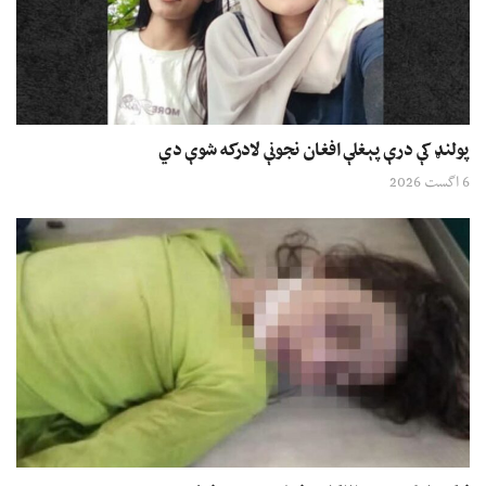
پولنډ کې درې پېغلې افغان نجونې لادرکه شوې دي
6 اگست 2026