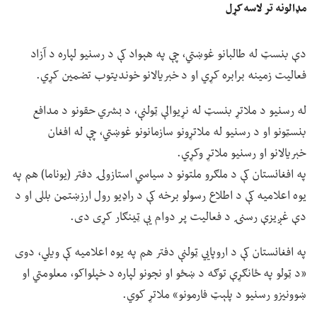
مډالونه تر لاسه کړل
دې بنسټ له طالبانو غوښتي، چې په هېواد کې د رسنیو لپاره د آزاد
فعالیت زمینه برابره کړي او د خبریالانو خوندیتوب تضمین کړي.
له رسنیو د ملاتړ بنسټ له نړیوالې ټولنې، د بشري حقونو د مدافع
بنسټونو او د رسنیو له ملاتړونو سازمانونو غوښتي، چې له افغان
خبریالانو او رسنیو ملاتړ وکړي.
په افغانستان کې د ملګرو ملتونو د سیاسي استازولۍ دفتر (یوناما) هم په
یوه اعلامیه کې د اطلاع رسولو برخه کې د راډيو رول ارزښتمن بللی او د
دې غږیزې رسنۍ د فعالیت پر دوام یې ټینګار کړی دی.
په افغانستان کې د اروپايي ټولنې دفتر هم په یوه اعلامیه کې ویلي، دوی
«د ټولو په ځانګړې توګه د ښځو او نجونو لپاره د خپلواکو، معلومتي او
ښوونیزو رسنیو د پلېټ فارمونو» ملاتړ کوي.