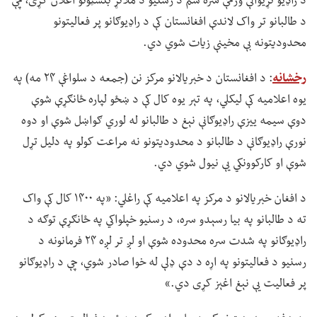
د راډیو نړیوالې ورځې سره سم د رسنیو د ملاتړ بنسټونو اعلان کړی، چې
د طالبانو تر واک لاندې افغانستان کې د راډیوګانو پر فعالیتونو
محدودیتونه بې مخینې زیات شوي دي.
رخشانه
: د افغانستان د خبریالانو مرکز نن (جمعه د سلواغې ۲۴ مه) په
یوه اعلامیه کې لیکلي، په تېر یوه کال کې د ښځو لپاره ځانګړې شوې
دوې سیمه ییزې راډیوګانې نېغ د طالبانو له لوري ګواښل شوې او دوه
نورې راډیوګانې د طالبانو د محدودیتونو نه مراعت کولو په دلیل تړل
شوې او کارکوونکي یې نیول شوي دي.
د افغان خبریالانو د مرکز په اعلامیه کې راغلي: «په ۱۴۰۰ کال کې واک
ته د طالبانو په بیا رسېدو سره، د رسنیو خپلواکي په ځانګړې توګه د
راډیوګانو په شدت سره محدوده شوې او لږ تر لږه ۲۴ فرمانونه د
رسنیو د فعالیتونو په اړه د دې ډلې له خوا صادر شوي، چې د راډیوګانو
پر فعالیت یې نېغ اغېز کړی دي.»