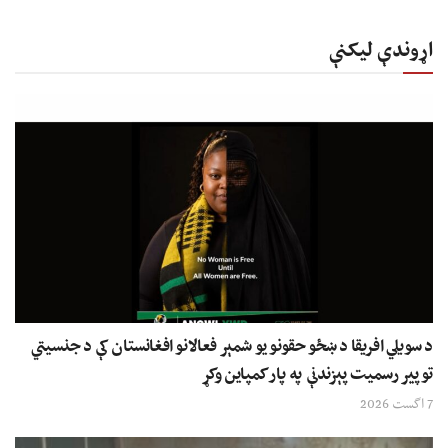
اړوندې لیکنې
د سویلي افریقا د ښځو حقونو یو شمېر فعالانو افغانستان کې د جنسیتي
توپیر رسمیت پېزندنې په پار کمپاین وکړ
7 اگست 2026