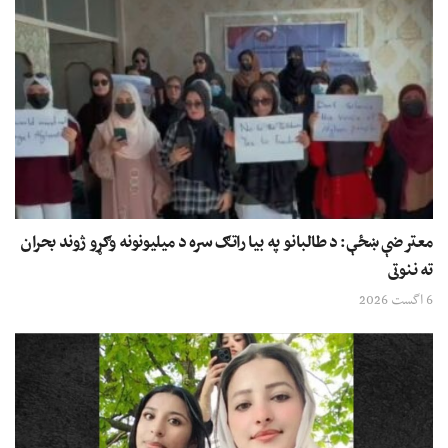
معترضې ښځې: د طالبانو په بیا راتګ سره د میلیونونه وګړو ژوند بحران
ته ننوتی
6 اگست 2026