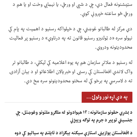
سټېشنونه فعال دي، چې د شپې او ورځې، یا نیمايي وخت او یا هم د
ورځې څو ساعته خپرونې کوي.
دې مرکز له طالبانو غوښتي، چې د خپلواکه رسنیو د اهمیت په پام کې
نیولو سره «د ټولنیزو رسنیو قانون ته په درناوي» د رسنیو پر فعالیت
محدودیتونه ودروي.
له رسنیو د ملاتړ سازمان هم په یوه اعلامیه کې لیکلي، د طالبانو تر
واک لاندې افغانستان کې رسنۍ او خبریالان اطلاعاتو او د بیان آزادۍ
ته د لاسرسي په برخو کې له سختو محدودیتونو سره مخ دي.
په دې اړه نور ولولئ...
د بشري حقونو سازمانونه: ۱۴ هېوادونو له ملګرو ملتونو وغوښتل، چې
جنسیتي توپير د جرم په توګه وپېژني
د افغانستان یوازینۍ استازې سیکنه بېګزاد د تایلنډ په سیالیو کې دوه