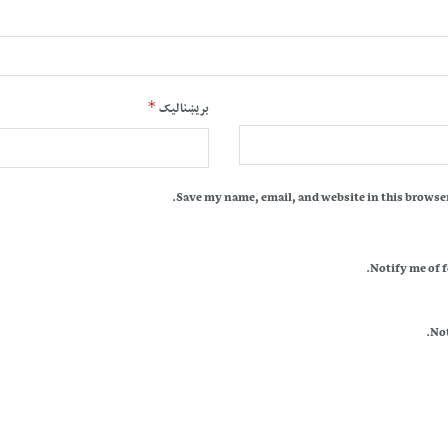
*
بریښنالیک
Save my name, email, and website in this browser
Notify me of 
Not