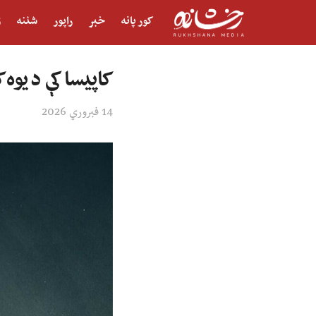
کور پانه
خبر
راپور
شننه
ژ
کاپیسا کې د یوه
14 فبروري 2026