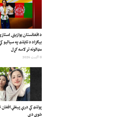
د افغانستان یوازینۍ استاز
بېګزاد د تایلنډ په سیالیو کې
مډالونه تر لاسه کړل
8 اگست 2026
پولنډ کې درې پېغلې افغان ن
شوې دي