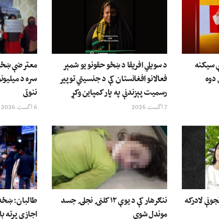
ې سیکنه
د سویلي افریقا د ښځو حقونو یو شمېر
معترضې ښځې: 
 دوه
فعالانو افغانستان کې د جنسیتي توپیر
سره د میلیونو
رسمیت پېزندنې په پار کمپاین وکړ
ننوتی
7 اگست 2026
6 اگست 2026
جونې لادرکه
ننګرهار کې د یوې ۱۲ کلنۍ نجلۍ جسد
طالبان: ښځه 
موندل شوی
اجازې پرته با