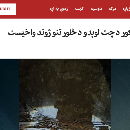
باړه
مرکه
دوسیه
کیسه
زموږ په اړه
LISH
 کور د چت لوېدو د څلور تنو ژوند واخیست