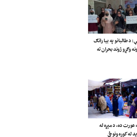
د طالبانو په بیا راتګ
نه وګړو ژوند بحران ته
عورت ده، د مېړه له
ید له کوره ونوځي