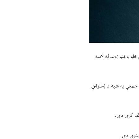
څلورو تنو ژوند له لاسه
 د جمعې په شپه د (سلواغې
ړنګ کړی دی.
ن شوي دي.