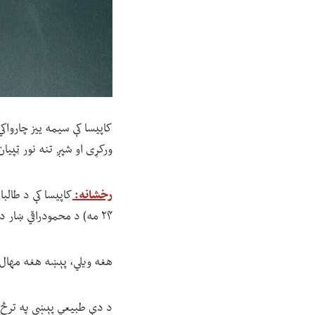
کاپیسا کې سیمه ییز چارواک
ورکړی او شپږ تنه نور ټپي
رخشانه:
کاپیسا کې د طالبا
۲۴ مه) د محمودراقي ښار د «شوخي» په سیمه کې رامنځ ته شوې ده.
هغه ویلي، پېښه هغه مهال 
د دې طبیعي پېښې په ترڅ کې