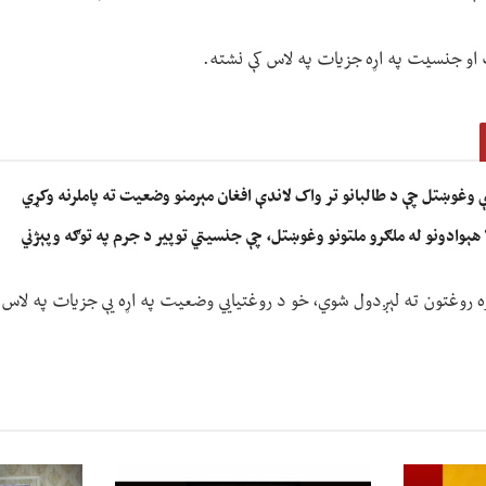
او جنسیت په اړه جزیات په لاس کې نشته.
ې وغوښتل چې د طالبانو تر واک لاندې افغان مېرمنو وضعیت ته پاملرنه وکړي
ره روغتون ته لېږدول شوي، خو د روغتیايي وضعیت په اړه یې جزیات په لاس 