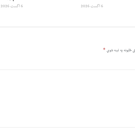
6 اگست 2026
6 اگست 2026
*
ى ځایونه په نښه شوي