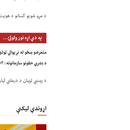
د مړو شویو کسانو د هویت 
په دې اړه نور ولولئ...
متعرضو ښځو له نړیوالې ټولن
د بشري حقونو سازمانونه: ۱۴ هېوادونو له ملګرو ملتونو وغوښتل، چې جنسیتي توپير د جرم په توګه وپېژني
د پېښې ټپیان د درملنې لپا
اړوندې لیکنې