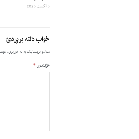
6 اگست 2026
ځواب دلته پرېږدئ
ستاسو برېښناليک به نه خپريږي.
غوښت
*
څرگندون