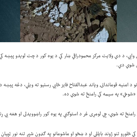
ي وايي، د دې ولایت مرکز محمودراقي ښار کې د یوه کور د چت لوېدو پېښه کې 
ان شوي دي.
نو د امنیه قوماندانۍ ویاند عبدالفتاح فایز ځايي رسنیو ته ویلي، دغه پېښه
رامنځ ته شوې، چې لومړی غر د استوګنې په یوه کور راښوویدلی او هغه یې 
 څلورو تنو ژوند بایللی او د ښځو او ماشومانو په ګډون شپږ تنه نور ټپیا