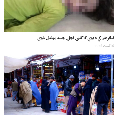
ننګرهار کې د یوې ۱۲ کلنۍ نجلۍ جسد موندل شوی
6 اگست 2026