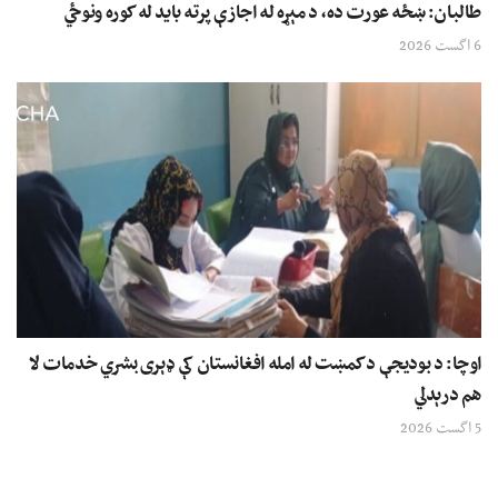
طالبان: ښځه عورت ده، د مېړه له اجازې پرته باید له کوره ونوځي
6 اگست 2026
اوچا: د بودیجې د کمښت له امله افغانستان کې ډېری بشري خدمات لا
هم درېدلي
5 اگست 2026