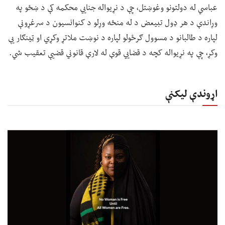
عباسي له دولتونو وغوښتل، چې د نړیواله جنايي محکمه کې د ښځو په
وړاندې د هر ډول تبیعض د له منځه وړلو د کنوانسیون د سرغړونې
لپاره د طالبانو د مسوول ګرځولو لپاره د نوښت ملاتړ وکړي او ټینګار یې
وکړ، چې په نړیواله کچه د قضايي قوې له لارې قانوني قضیې تعقیب شي.
اړوندې لیکنې