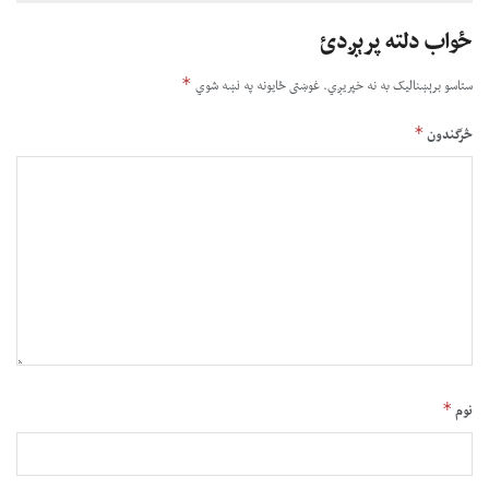
ځواب دلته پرېږدئ
*
ستاسو برېښناليک به نه خپريږي.
غوښتى ځایونه په نښه شوي
*
څرگندون
*
نوم