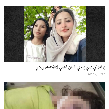
پولنډ کې درې پېغلې افغان نجونې لادرکه شوې دي
6 اگست 2026