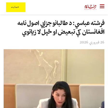
حمایت
فرشته عباسي: د طالبانو جزايي اصول نامه
افغانستان کې تبعیض او ځپل لا زیاتوي
26 فبروري 2026