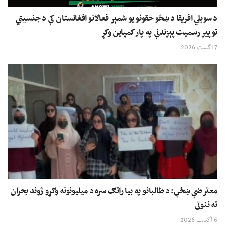
د سویلي افریقا د ښځو حقونو یو شمېر فعالانو افغانستان کې د جنسیتي
توپیر رسمیت پېزندنې په پار کمپاین وکړ
7 اگست 2026
معترضې ښځې: د طالبانو په بیا راتګ سره د میلیونونه وګړو ژوند بحران
ته ننوتی
6 اگست 2026