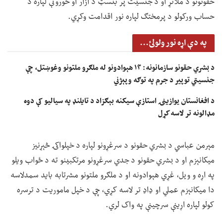
حقونونو د ملاتړ او د جنسیت پر بنسټ د آزار او ځورونې لپاره د
حساب ورکولو د پرمختګ لپاره نور اقدامت وکړي.
په دې اړه نور ولولئ...
د بشري حقونو سازمانونه: ۱۴ هېوادونو له ملګرو ملتونو وغوښتل، چې
جنسیتي توپير د جرم په توګه وپېژني
د افغانستان یوازینۍ استازې سیکنه بېګزاد د تایلنډ په سیالیو کې دوه
مډالونه تر لاسه کړل
مېرمن عباسي د بشري حقونو د سرغړونو لپاره د خپلواکۍ څېړنیز
میکانېزم او د بشري حقونو د جدي سرغړونو مرتکبینو ته د ځواب ویلو
په اړه و ویل، غړي هېوادونه او د ملګرو ملتونو مشرتابه باید سمدلاسه
دا میکانېزم عملي او ډاډ تر لاسه کړي، چې د خپل ماموریت د ترسره
کولو لپاره اړینې سرچینې په واک لري.