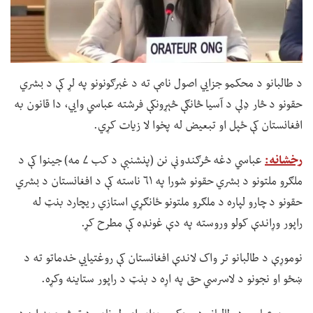
د طالبانو د محکمو جزايي اصول نامې ته د غبرګونونو په لړ کې د بشري
حقونو د څار ډلې د آسیا څانګې څېړونکې فرشته عباسي وايي، دا قانون به
افغانستان کې ځپل او تبعیض له پخوا لا زیات کړي.
رخشانه:
عباسي دغه څرګندونې نن (پنشنبې د کب ۷ مه) جینوا کې د
ملګرو ملتونو د بشري حقونو شورا په ۶۱ ناسته کې د افغانستان د بشري
حقونو د چارو لپاره د ملګرو ملتونو ځانګړي استازي ریچارد بنټ له
راپور وړاندې کولو وروسته په دې غونډه کې مطرح کړ.
نوموړې د طالبانو تر واک لاندې افغانستان کې روغتیايي خدماتو ته د
ښځو او نجونو د لاسرسي حق په اړه د بنټ د راپور ستاینه وکړه.