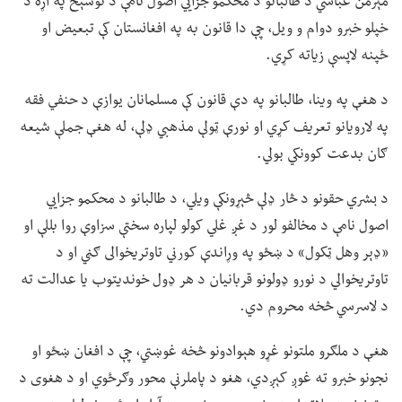
مېرمن عباسي د طالبانو د محکمو جزايي اصول نامې د توشېح په اړه د
خپلو خبرو دوام و ویل، چې دا قانون به په افغانستان کې تبعیض او
ځپنه لاپسې زیاته کړي.
د هغې په وینا، طالبانو په دې قانون کې مسلمانان یوازې د حنفي فقه
په لارویانو تعریف کړي او نورې ټولې مذهبي ډلې، له هغې جملې شیعه
ګان بدعت کوونکي بولي.
د بشري حقونو د څار ډلې څېړونکې ویلي، د طالبانو د محکمو جزايي
اصول نامې د مخالفو لور د غږ غلي کولو لپاره سختې سزاوې روا بللې او
«ډېر وهل ټکول» د ښځو په وړاندې کورني تاوتریخوالی ګڼي او د
تاوتریخوالي د نورو ډولونو قربانیان د هر ډول خوندیتوب یا عدالت ته
د لاسرسي څخه محروم دي.
هغې د ملګرو ملتونو غړو هېوادونو څخه غوښتي، چې د افغان ښځو او
نجونو خبرو ته غوږ کېږدي، هغو د پاملرنې محور وګرځوي او د هغوی د