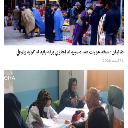
طالبان: ښځه عورت ده، د مېړه له اجازې پرته باید له کوره ونوځي
6 اگست 2026