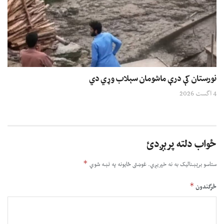
نورستان کې درې ماشومان سېلاب وړي دي
4 اگست 2026
ځواب دلته پرېږدئ
*
ستاسو برېښناليک به نه خپريږي.
غوښتى ځایونه په نښه شوي
*
څرگندون