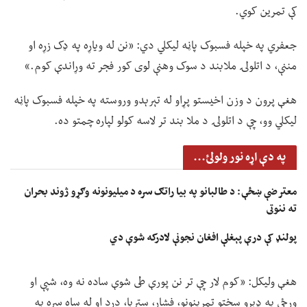
کې تمرین کوي.
جعفري په خپله فسبوک پاڼه لیکلي دي: «نن له ویاړه په ډک زړه او
مننې، د اتلولۍ ملابند د سوک وهنې لوی کور فجر ته وړاندې کوم.»
هغې پرون د وزن اخیستو پړاو له تېرېدو وروسته په خپله فسبوک پاڼه
لیکلي وو، چې د اتلولۍ د ملا بند تر لاسه کولو لپاره چمتو ده.
په دې اړه نور ولولئ...
معترضې ښځې: د طالبانو په بیا راتګ سره د میلیونونه وګړو ژوند بحران
ته ننوتی
پولنډ کې درې پېغلې افغان نجونې لادرکه شوې دي
هغې ولیکل: «کوم لار چې تر نن پورې طی شوې ساده نه وه، شپې او
ورځې په ډېرو سختو تمرینونو، فشار، ستړیا، درد او له ساه سره په