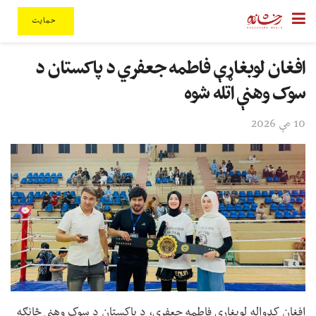
حمایت
افغان لوبغاړې فاطمه جعفري د پاکستان د
سوک وهنې اتله شوه
10 مې 2026
افغان کډواله لوبغاړې فاطمه جعفري، د پاکستان د سوک وهنې څانګه