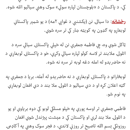
کې، د پاکستان د «بلوچستان لپاره سولې» سوک وهنې سیالیو اتله شوه.
رخشانه
: دا سیالۍ نن (یکشنبې د غوايي ۲مه) د یو شمېر پاکستاني
لوبغاړو په ګډون په کویټه ښار کې تر سره شوې.
ټاکل شوې وه، چې فاطمه جعفري نن له خپلې پاکستانۍ سیالې سره د
اتلولۍ ملابند تر لاسه کولو لپاره سیالي وکړي، خو د پاکستانۍ لوبغاړې د
نه حاضرېدو له امله دغه لوبه تر سره نه شوه.
لوبڅارانو د پاکستانۍ لوبغاړې د نه حاضرېدو له آمله، بریا د جعفري په
ګټه اعلان کړه او د دې سیالیو د اتلولۍ ملا بند د دې افغان لوبغاړې
په نوم شو.
فاطمې جعفري تر اوسه پورې په خپلو مسلکي لوبو کې دوه بریاوې او یو
د اتلولۍ ملا بند لري او پاکستان کې د مېشت پېژندل شوي افغان
روزونکي بسم الله تاصیح تر روزنې لاندې، د فجر سوک وهنې په آکاډمۍ