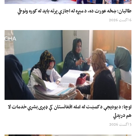
طالبان: ښځه عورت ده، د مېړه له اجازې پرته باید له کوره ونوځي
6 اگست 2026
اوچا: د بودیجې د کمښت له امله افغانستان کې ډېری بشري خدمات لا
هم درېدلي
5 اگست 2026