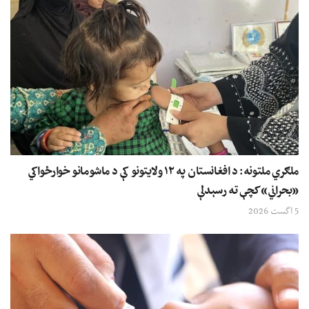
ملګري ملتونه: د افغانستان په ۱۲ ولایتونو کې د ماشومانو خوارځواکي
«بحراني» کچې ته رسېدلې
5 اگست 2026