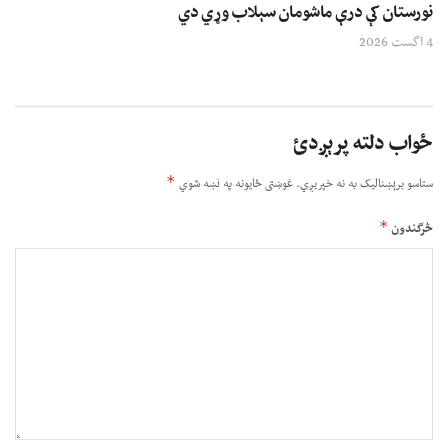
نورستان کې درې ماشومان سېلاب وړي دي
4 اگست 2026
ځواب دلته پرېږدئ
*
ستاسو برېښناليک به نه خپريږي.
غوښتى ځایونه په نښه شوي
*
څرگندون