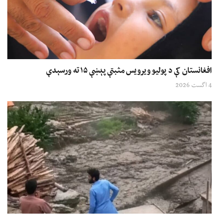
افغانستان کې د پولیو ویرویس مثبتې پېښې ۱۵ ته ورسېدې
4 اگست 2026