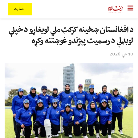
حمایت
د افغانستان ښځینه کرکټ ملي لوبغاړو د خپلې
لوبډلې د رسمیت پېژندو غوښتنه وکړه
10 مې 2026