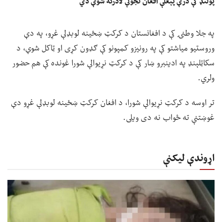
پولنډ کې درې پېغلې افغان نجونې لادرکه شوې دي
په جلا وطنۍ کې د افغانستان د کرکټ ښځینه لوبډلې غړو، په دې
وروستیو میاشتو کې په رونیزو کمپونو کې ګډون کړی او ټاکل شوې، د
سکاټلېنډ په ادینبرو ښار کې د کرکټ نړیوالې شورا غونده کې هم حضور
ولري.
تر اوسه د کرکټ نړیوالې شورا، د افغان کرکټ ښځینه لوبډلې غړو دې
غوښتنې ته ځواب نه دی ویلی.
اړوندې لیکنې