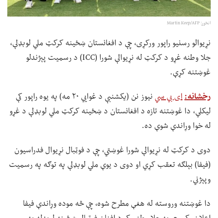
انځور: Martin Keep/AFP
نړیوالو رسنیو راپور ورکړی، چې د افغانستان ښځینه کرکټ ملي لوبډلې،
جلا وطنه غړو د کرکټ له نړیوالې شورا (ICC) د رسمیت پېژندلو
غوښتنه کړې.
رخشانه:
ای بي سي
نیوز نن (یکشنبې د غوايي ۲۰ مه) په یوه راپور کې
لیکلي، دا غوښتنه تازه د افغانستان د ښځینه کرکټ ملي لوبډلې د غړو
له خوا وړاندې شوې ده.
دوی د کرکټ له نړیوالې شورا غوښتي، چې د فوټبال نړیوال فدراسیون
(فیفا) بېلګه تعقب کړي او دوی د یوې ملي لوبډلې په توګه په رسمیت
وپېژني.
دا غوښتنه وروسته له هغې مطرح شوه، چې څه موده وړاندې فیفا