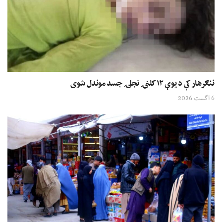
ننګرهار کې د یوې ۱۲ کلنۍ نجلۍ جسد موندل شوی
6 اگست 2026