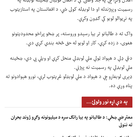
اعلان وکړ، چې په جلا وطنۍ کې د افغان فوټبال ښځینه لوبډله په
رسمیت وپېژندله او دا لوبډله کولی شي، د افغانستان په استازیتوب
په نړیوالو لوبو کې ګډون وکړي.
واک ته د طالبانو تر بیا رسېدو وروسته، پر ښځو پراخو محدودیتونو
هغوی، د زده کړې، کار او لوبو له حق څخه بندې کړې دي.
دغې ډلې د هېواد ټولې ملي لوبډلې منحل کړې او ویلي یې دي، ښځینه
ملي لوبډلې په رسمیت نه پېژني.
ډېری لوبغاړو چې د هېواد د ملي لوبډلو غړیتوب لري، نورو هېوادونو ته
پناه وړې ده.
په دې اړه نور ولولئ...
معترضې ښځې: د طالبانو په بیا راتګ سره د میلیونونه وګړو ژوند بحران
ته ننوتی