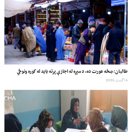
طالبان: ښځه عورت ده، د مېړه له اجازې پرته باید له کوره ونوځي
6 اگست 2026