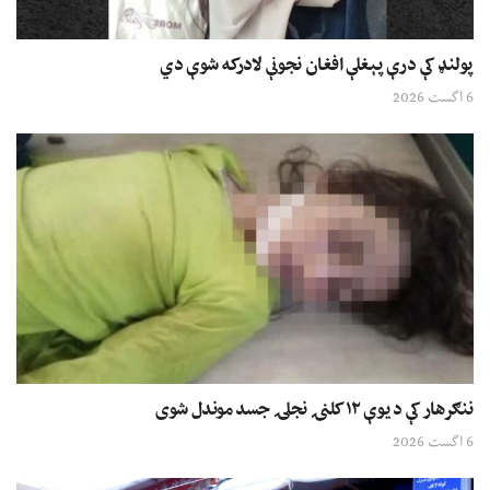
پولنډ کې درې پېغلې افغان نجونې لادرکه شوې دي
6 اگست 2026
ننګرهار کې د یوې ۱۲ کلنۍ نجلۍ جسد موندل شوی
6 اگست 2026