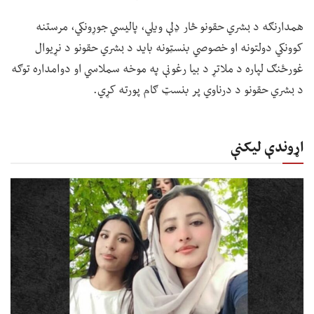
همدارنګه د بشري حقونو څار ډلې ویلي، پالیسي جوړونکي، مرستنه
کوونکي دولتونه او خصوصي بنسټونه باید د بشري حقونو د نړیوال
غورځنګ لپاره د ملاتړ د بیا رغونې په موخه سملاسي او دوامداره توګه
د بشري حقونو د درناوي پر بنسټ ګام پورته کړي.
اړوندې لیکنې