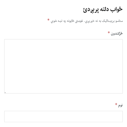
ځواب دلته پرېږدئ
*
ستاسو برېښناليک به نه خپريږي.
غوښتى ځایونه په نښه شوي
*
څرگندون
*
نوم