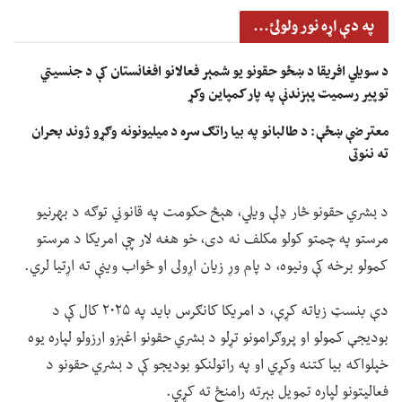
په دې اړه نور ولولئ...
د سویلي افریقا د ښځو حقونو یو شمېر فعالانو افغانستان کې د جنسیتي
توپیر رسمیت پېزندنې په پار کمپاین وکړ
معترضې ښځې: د طالبانو په بیا راتګ سره د میلیونونه وګړو ژوند بحران
ته ننوتی
د بشري حقونو څار ډلې ویلي، هېڅ حکومت په قانوني توګه د بهرنیو
مرستو په چمتو کولو مکلف نه دی، خو هغه لار چې امریکا د مرستو
کمولو برخه کې ونیوه، د پام وړ زیان اړولی او ځواب وینې ته اړتیا لري.
دې بنسټ زیاته کړې، د امریکا کانګرس باید په ۲۰۲۵ کال کې د
بودیجې کمولو او پروګرامونو تړلو د بشري حقونو اغېزو ارزولو لپاره یوه
خپلواکه بیا کتنه وکړي او په راتولنکو بودیجو کې د بشري حقونو د
فعالیتونو لپاره تمویل بېرته رامنځ ته کړي.