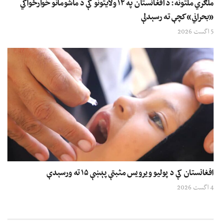
ملګري ملتونه: د افغانستان په ۱۲ ولایتونو کې د ماشومانو خوارځواکي
«بحراني» کچې ته رسېدلې
5 اگست 2026
افغانستان کې د پولیو ویرویس مثبتې پېښې ۱۵ ته ورسېدې
4 اگست 2026