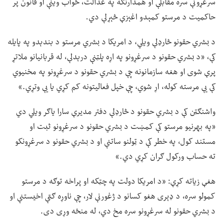
سرغړونې سره مقابلې او همدارنګه په عدالت، ځواب وینې او قانون پر
حاکمیت د مرستو کمېدو اغېزې څېړلې دي.
د بشري حقونو څارډلې ویلي، د امریکا د بشري مرستو د بندېدو په پایله
کې، «د بشري حقونو د سرغړونو په اړه پلټنې درېدلې، له قربانیانو ملاتړ
پرې شوی او هغه سازمانونه چې د بشري حقونو د سرغړونو په مخنیوي
کې یې مرسته کوله، اړ شوي، چې خپل فعالیتونه کم کړي یا یې وتړي.»
واشنګټن کې د بشري حقونو د څارډلې دفتر مدیرې سارا یاګر ویلي دي
«په بهرنیو مرستو کې کمښت د بشري حقونو د سرغړونو ثبت او
مستند کول، په خطر کې د ټولنو ساتنې او د بشري حقونو د سرغړونکو
ته حساب ورکول ګران کړي دي.»
هغې زیاته کړې: «د امریکا دولت په چټکه او پراخه توګه د مرستو
کمولو سره، د ډېری هغو کسانو د ژغورنې لار، چې ناوړه ګټې اخیستنې او
د بشري حقونو له سرغړونو سره مخ دي، له منځه وړی دی.