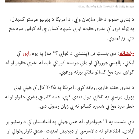
HRW. Photo by Luis Tato/AFP via Getty Images
د بشري حقونو د څار سازمان وايي، د امریکا د بهرنیو مرستو کمېدل،
په ټوله نړۍ کې بشري حقونه او بې شمېره کسان چې له ګواښ سره مخ
دي، زیانمنوي.
رخشانه
: دې بنسټ نن (پنشنبې د غوایي ۲۴ مه) په یوه
راپور
کې
لیکلي، پالیسي جوړونکي او مالي مرسته کوونکي باید له بشري حقونو او له
ګواښ سره مخ کسانو ملاتړ بېرته ورغوي.
د بشري حقنو څارډلې زیاته کړې، امریکا په ۲۰۲۵ کال کې خپلې ټولې
بهرنۍ مرستې په ناڅاپي ډول بندې کړې، هغه ګام چې بشري حقونو او له
خطر سره مخ بې شمېره کسانو ته یې زیان رسولی دی.
دې بنسټ په ۱۶ هېوادونو، له هغې جملې په افغانستان کې د رسنیو پر
آزادۍ، اطلاعاتو ته د لاسرسي او ډېجیټل امنیت، هدفي تاوتریخوالي او