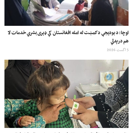
اوچا: د بودیجې د کمښت له امله افغانستان کې ډېری بشري خدمات لا
هم درېدلي
5 اگست 2026