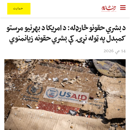
حمایت
د بشري حقونو څارډله: د امریکا د بهرنیو مرستو
کمېدل په ټوله نړۍ کې بشري حقونه زیانمنوي
14 مې 2026