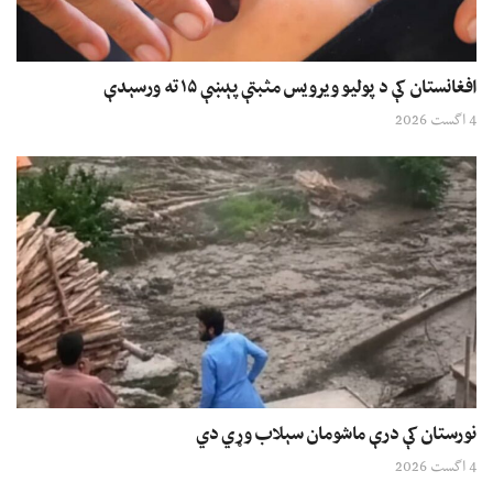
افغانستان کې د پولیو ویرویس مثبتې پېښې ۱۵ ته ورسېدې
4 اگست 2026
نورستان کې درې ماشومان سېلاب وړي دي
4 اگست 2026