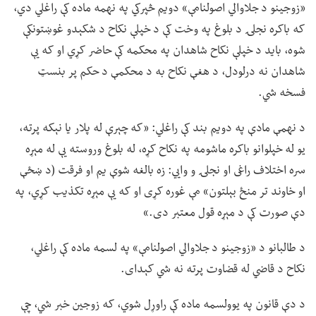
«زوجینو د جلاوالي اصولنامې» دویم څپرکي په نهمه ماده کې راغلي دي،
که باکره نجلۍ د بلوغ په وخت کې د خپلې نکاح د شکېدو غوښتونکې
شوه، باید د خپلې نکاح شاهدان په محکمه کې حاضر کړي او که یې
شاهدان نه درلودل، د هغې نکاح به د محکمې د حکم پر بنسټ
فسخه شي.
د نهمې مادې په دویم بند کې راغلي: «که چېرې له پلار یا نېکه پرته،
یو له خپلوانو باکره ماشومه په نکاح کړه، له بلوغ وروسته یې له مېړه
سره اختلاف راغی او نجلۍ و وايي: زه بالغه شوې یم او فرقت (د ښځې
او خاوند تر منځ بېلتون» مې غوره کړی او که یې مېړه تکذیب کړي، په
دې صورت کې د مېړه قول معتبر دی.»
د طالبانو د «زوجینو د جلاوالي اصولنامې» په لسمه ماده کې راغلي،
نکاح د قاضي له قضاوت پرته نه شي کېدای.
د دې قانون په یوولسمه ماده کې راوړل شوي، که زوجین خبر شي، چې