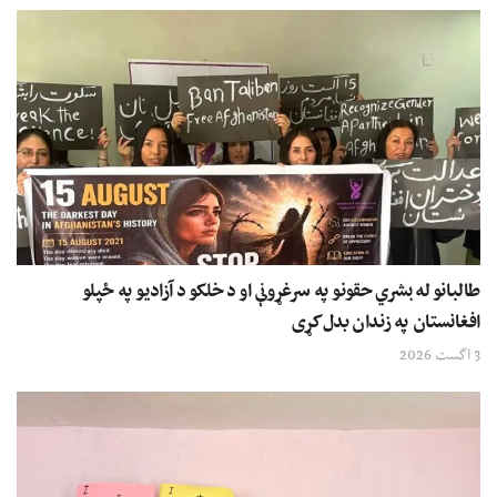
طالبانو له بشري حقونو په سرغړونې او د خلکو د آزادیو په ځپلو
افغانستان په زندان بدل کړی
3 اگست 2026