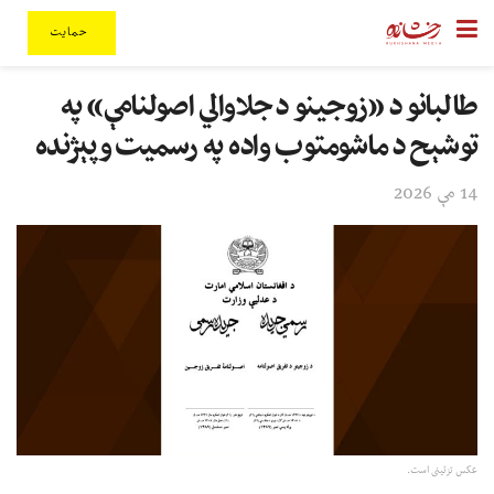
حمایت
طالبانو د «زوجینو د جلاوالي اصولنامې» په
توشېح د ماشومتوب واده په رسمیت وپېژنده
14 مې 2026
عکس تزئینی است.