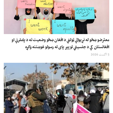
معترضو ښځو له نړیوالې ټولنې د افغان ښځو وضعیت ته د پاملرنې او
افغانستان کې د جنسیتي توپیر پای ته رسولو غوښتنه وکړه
3 اگست 2026