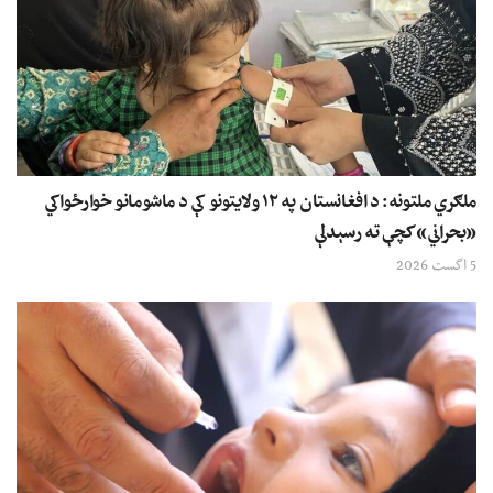
ملګري ملتونه: د افغانستان په ۱۲ ولایتونو کې د ماشومانو خوارځواکي
«بحراني» کچې ته رسېدلې
5 اگست 2026