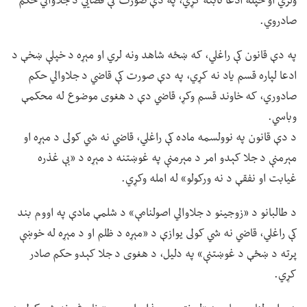
ولري او خپله ادعا ثابته کړي، په دې صورت کې قضايي د جلاوالي حکم
صادروي.
په دې قانون کې راغلي، که ښځه شاهد ونه لري او مېړه د خپلې ښخې د
ادعا لپاره قسم یاد نه کړي، په دې صورت کې قاضي د جلاوالي حکم
صادوري، که خاوند قسم وکړ، قاضي دې د هغوی موضوع له محکمې
وباسي.
د دې قانون په نوولسمه ماده کې راغلي، قاضي نه شي کولی د مېړه او
مېرمنې د جلا کېدو امر د مېرمنې په غوښتنه د مېړه د «بې غذره
غیابت او نفقې د نه ورکولو» له امله وکړي.
د طالبانو د «زوجینو د جلاوالي اصولنامې» د شلمې مادې په اووم بند
کې راغلي، قاضي نه شي کولی یوازې د «مېړه د ظلم او د مېړه له خوښې
پرته د ښځې د غوښتنې» په دلیل، د هغوی د جلا کېدو حکم صادر
کړي.