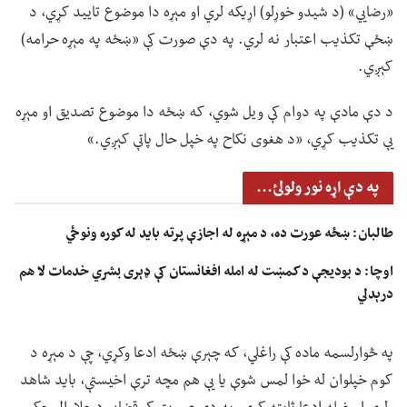
«رضايي» (د شیدو خوړلو) اړیکه لري او مېړه دا موضوع تایید کړي، د
ښځې تکذیب اعتبار نه لري. په دې صورت کې «ښځه په مېړه حرامه)
کېږي.
د دې مادې په دوام کې ویل شوي، که ښځه دا موضوع تصدیق او مېړه
یې تکذیب کړي، «د هغوی نکاح په خپل حال پاتې کېږي.»
په دې اړه نور ولولئ...
طالبان: ښځه عورت ده، د مېړه له اجازې پرته باید له کوره ونوځي
اوچا: د بودیجې د کمښت له امله افغانستان کې ډېری بشري خدمات لا هم
درېدلي
په څوارلسمه ماده کې راغلي، که چېرې ښځه ادعا وکړي، چې د مېړه د
کوم خپلوان له خوا لمس شوې یا یې هم مچه ترې اخیستې، باید شاهد