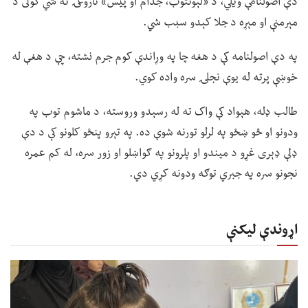
دې اصولنامې ویلي، د «لېونتوب، جذام او پیس» ناروغۍ نه شي کولی د
مېرمنې او مېړه د جلا کېدو سبب شي.
په دې اصولنامه کې د هغه چا په وړاندې کوم جرم نشته، چې د هغې له
خوښې پرته له یوې نجلۍ سره واده کوي.
طالب ډله، هېواد کې واک ته له رسېدو وروسته، د ماشوم توب په
ودونو او څو ښځو په لرلو تورنه شوې ده. په تېرو پنځو کلونو کې د دې
ډلې ډېری غړو د میندو او پلرونو په ګواښلو او زور سره، له کم عمره
نجونو سره په جبري توګه ودونه کړي دي.
اړوندې لیکنې