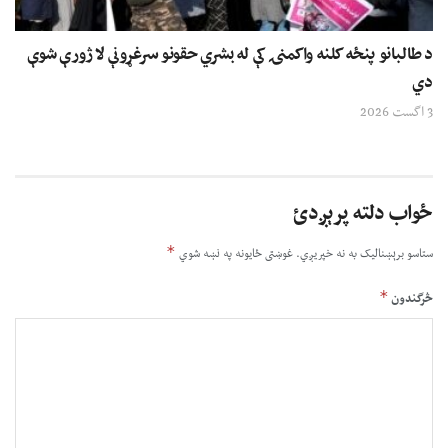
د طالبانو پنځه کلنه واکمنۍ کې له بشري حقونو سرغړونې لا ژورې شوې
دي
3 اگست 2026
ځواب دلته پرېږدئ
*
ستاسو برېښناليک به نه خپريږي.
غوښتى ځایونه په نښه شوي
*
څرگندون