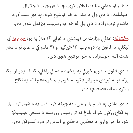
د طالبانو عدلیې وزارت اعلان کړی، چې د «زوجینو د جلاوالي
اصولنامه» د دې ډلې د مشر له خوا توشېح شوه. په دې سند کې د
ماشوم توب واده د دې ډلې له خوا په رسمیت پېژندل شوی دی.
رخشانه
: عدلیې وزارت نن (پنشنبې د غوايي ۲۴ مه) په یوه
خبرپاڼه
کې
لیکلي، دا قانون په دوه باب، ۱۲ څپرکیو او ۳۱ مادو کې د طالبانو د مشر
هبت الله اخوندزاده له خوا توشېح شوی دی.
د دې قانون د دویم څپرکي په پنځمه ماده کې راغلي، که له پلار او نیکه
پرته یو له نېږدې خپلوانو «کوم ماشوم یا ماشومه» چا ته په نکاح
ورکړي، عقد «صحیح» دی.
د دې مادې په دوام کې راغلي، که چېرته کوم کس په ماشوم توب کې
په نکاح ورکړل شو او بلوغ ته تر رسېدو وروسته د فسخې غوښتونکی
شو، دا امر یوازې د محکمې د حکم پر اساس تر سره کېدونکی دی.